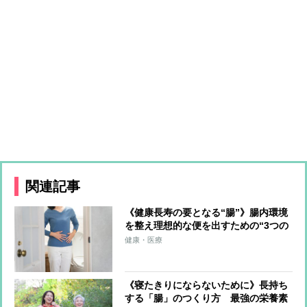
関連記事
《健康長寿の要となる“腸”》腸内環境
を整え理想的な便を出すための“3つの
力” 食事により便を「作る力」、腸
健康・医療
内細菌の力を借りて「育てる力」、運
動で鍛える「出す力」
《寝たきりにならないために》長持ち
する「腸」のつくり方 最強の栄養素