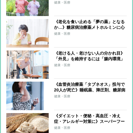
は「発酵性食物繊維」 全粒穀物、豆
健康・医療
類、根菜類、海藻類などが腸のバリア
機能を高める
《老化を食い止める「夢の薬」となる
か…》糖尿病治療薬メトホルミンに心
疾患イベントや認知症のリスクを低下
健康・医療
させる研究データ
《老ける人・老けない人の分かれ目》
「外見」を維持するには「腸内環境」
がカギ、太陽光の紫外線にも注意 い
健康・医療
ちばんの秘訣は「規則正しい生活を送
ること」
《血管炎治療薬「タブネオス」投与で
20人が死亡》睡眠薬、降圧剤、糖尿病
治療薬、総合感冒薬…注意が必要な処
健康・医療
方薬・市販薬＆のみ合わせを専門家が
解説
《ダイエット・便秘・高血圧・冷え
症・アレルギー対策に》スーパーフー
ド「酒粕」驚きの発酵パワーを解説！
健康・医療
栄養成分を生かすおいしい食べ方も紹