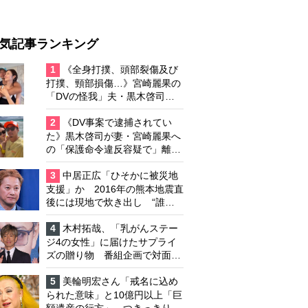
気記事ランキング
1
《全身打撲、頭部裂傷及び
打撲、頸部損傷…》宮崎麗果の
「DVの怪我」夫・黒木啓司の
逮捕で始まる「夫婦の闘争」
2
《DV事案で逮捕されてい
た》黒木啓司が妻・宮崎麗果へ
の「保護命令違反容疑で」離婚
協議は「第二ステージ」へ
3
中居正広「ひそかに被災地
支援」か 2016年の熊本地震直
後には現地で炊き出し “誰に
も知られなくて良い”と、むし
ろ強まる福祉活動への思い
4
木村拓哉、「乳がんステー
ジ4の女性」に届けたサプライ
ズの贈り物 番組企画で対面し
たファンが、夢と希望を与える
心遣いに「うれしくて号泣しま
5
美輪明宏さん「戒名に込め
した」
られた意味」と10億円以上「巨