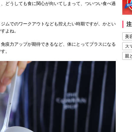
と、どうしても食に関心が向いてしまって、ついつい食べ過
。ジムでのワークアウトなども控えたい時期ですが、かとい
注
ですよね。
美
、免疫力アップが期待できるなど、体にとってプラスになる
ス
です。
親
健
美
夫