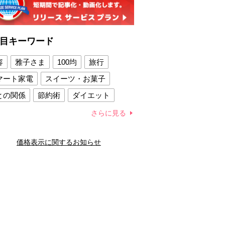
目キーワード
容
雅子さま
100均
旅行
マート家電
スイーツ・お菓子
との関係
節約術
ダイエット
康法
新製品
さらに見る
容賢者のダイエットグッズ
価格表示に関するお知らせ
との関係
新津春子
どか食い