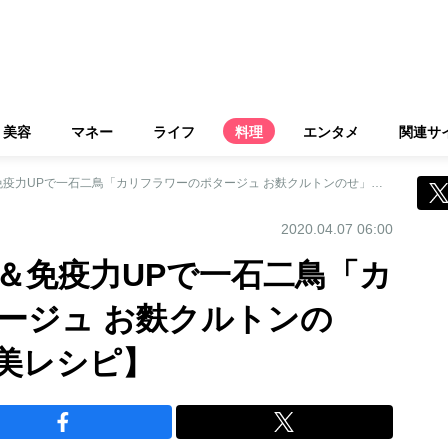
美容
マネー
ライフ
料理
エンタメ
関連サ
おこもり太り解消＆免疫力UPで一石二鳥「カリフラワーのポタージュ お麩クルトンのせ」【市橋有里の美レシピ】
2020.04.07 06:00
＆免疫力UPで一石二鳥「カ
ージュ お麩クルトンの
美レシピ】