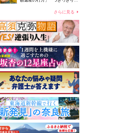
額遺産の行方」 つきっきりで
私生活をサポートしていた元俳
優が相続か
さらに見る