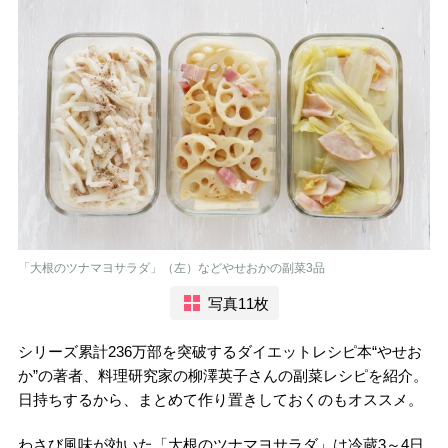
「大根のツナマヨサラダ」（左）などやせおかの副菜3品
写真11枚
シリーズ累計236万部を突破するダイエットレシピ本“やせお
か”の著者、料理研究家の柳澤英子さんの副菜レシピを紹介。
日持ちするから、まとめて作り置きしておくのもオススメ。
わさび風味が効いた「大根のツナマヨサラダ」は冷蔵3～4日