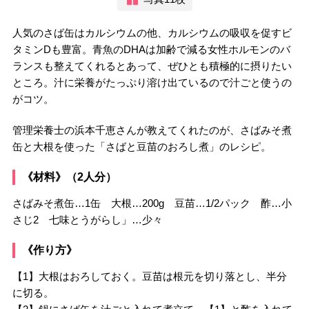
人気のさば缶はカルシウムの他、カルシウムの吸収を促すビ
タミンDも豊富。青魚のDHAは加齢で減る女性ホルモンのバ
ランスも整えてくれるとあって、ぜひとも積極的に摂りたい
ところ。汁に栄養がたっぷり溶け出ているので汁ごと使うの
がコツ。
管理栄養士の浜本千恵さんが教えてくれたのが、さばみそ煮
缶と大根を使った「さばと豆苗のおろし煮」のレシピ。
《材料》（2人分）
さばみそ煮缶…1缶 大根…200g 豆苗…1/2パック 酢…小
さじ2 七味とうがらし」…少々
《作り方》
【1】大根はおろしておく。豆苗は根元を切り落とし、半分
に切る。