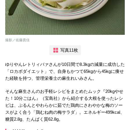
撮影／佐藤貴佳
写真11枚
ゆりやんレトリィバァさんが10日間で8.3kgの減量に成功した
「ロカボダイエット」で、自身もかつて65kgから45kgに痩せ
た経験を持つ、管理栄養士の麻生れいみさん。
そんな麻生さんのお手軽レシピをまとめたムック『20kgやせ
た！10分ごはん』（宝島社）から紹介する大根を使ったレシ
ピは、ぷるんとやわらかに茹でた鶏肉にさわやかな梅のソー
スがよく合う「鶏むね肉の梅サラダ」。エネルギー499kcal、
糖質2.8g、たんぱく質62.8g。