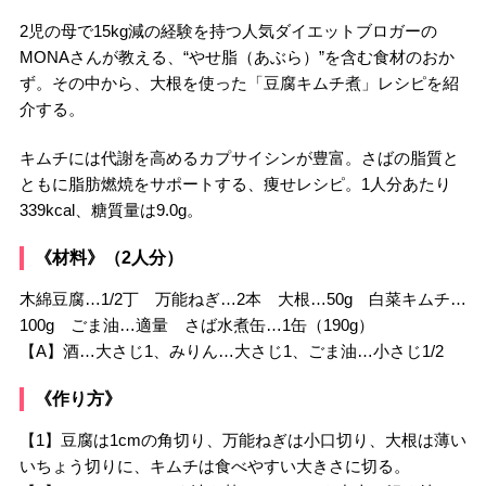
2児の母で15kg減の経験を持つ人気ダイエットブロガーの
MONAさんが教える、“やせ脂（あぶら）”を含む食材のおか
ず。その中から、大根を使った「豆腐キムチ煮」レシピを紹
介する。
キムチには代謝を高めるカプサイシンが豊富。さばの脂質と
ともに脂肪燃焼をサポートする、痩せレシピ。1人分あたり
339kcal、糖質量は9.0g。
《材料》（2人分）
木綿豆腐…1/2丁 万能ねぎ…2本 大根…50g 白菜キムチ…
100g ごま油…適量 さば水煮缶…1缶（190g）
【A】酒…大さじ1、みりん…大さじ1、ごま油…小さじ1/2
《作り方》
【1】豆腐は1cmの角切り、万能ねぎは小口切り、大根は薄い
いちょう切りに、キムチは食べやすい大きさに切る。