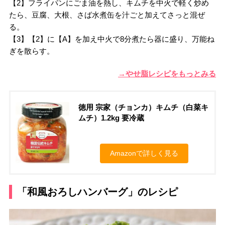
【2】フライパンにごま油を熱し、キムチを中火で軽く炒め
たら、豆腐、大根、さば水煮缶を汁ごと加えてさっと混ぜ
る。
【3】【2】に【A】を加え中火で8分煮たら器に盛り、万能ね
ぎを散らす。
→やせ脂レシピをもっとみる
徳用 宗家（チョンカ）キムチ（白菜キ
ムチ）1.2kg 要冷蔵
Amazonで詳しく見る
「和風おろしハンバーグ」のレシピ