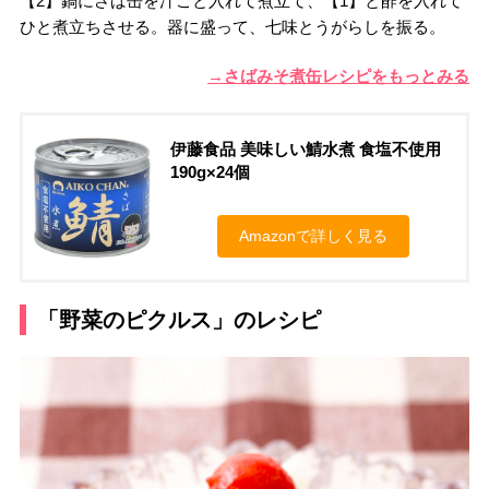
【2】鍋にさば缶を汁ごと入れて煮立て、【1】と酢を入れて
ひと煮立ちさせる。器に盛って、七味とうがらしを振る。
→さばみそ煮缶レシピをもっとみる
伊藤食品 美味しい鯖水煮 食塩不使用
190g×24個
Amazonで詳しく見る
「野菜のピクルス」のレシピ