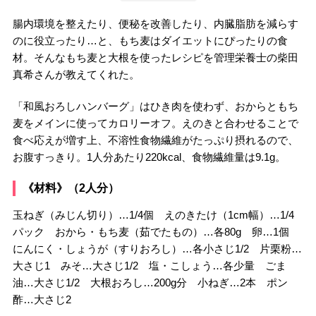
腸内環境を整えたり、便秘を改善したり、内臓脂肪を減らす
のに役立ったり…と、もち麦はダイエットにぴったりの食
材。そんなもち麦と大根を使ったレシピを管理栄養士の柴田
真希さんが教えてくれた。
「和風おろしハンバーグ」はひき肉を使わず、おからともち
麦をメインに使ってカロリーオフ。えのきと合わせることで
食べ応えが増す上、不溶性食物繊維がたっぷり摂れるので、
お腹すっきり。1人分あたり220kcal、食物繊維量は9.1g。
《材料》（2人分）
玉ねぎ（みじん切り）…1/4個 えのきたけ（1cm幅）…1/4
パック おから・もち麦（茹でたもの）…各80g 卵…1個
にんにく・しょうが（すりおろし）…各小さじ1/2 片栗粉…
大さじ1 みそ…大さじ1/2 塩・こしょう…各少量 ごま
油…大さじ1/2 大根おろし…200g分 小ねぎ…2本 ポン
酢…大さじ2