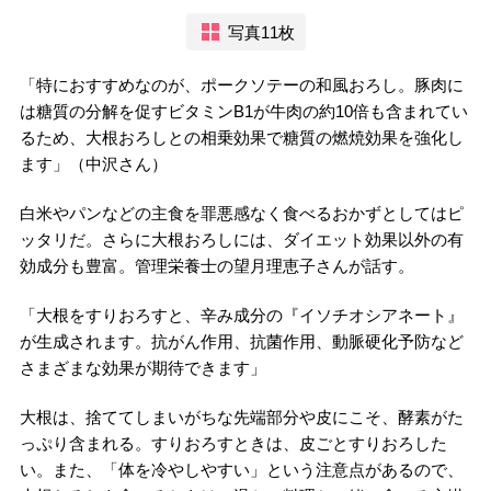
写真11枚
「特におすすめなのが、ポークソテーの和風おろし。豚肉に
は糖質の分解を促すビタミンB1が牛肉の約10倍も含まれてい
るため、大根おろしとの相乗効果で糖質の燃焼効果を強化し
ます」（中沢さん）
白米やパンなどの主食を罪悪感なく食べるおかずとしてはピ
ッタリだ。さらに大根おろしには、ダイエット効果以外の有
効成分も豊富。管理栄養士の望月理恵子さんが話す。
「大根をすりおろすと、辛み成分の『イソチオシアネート』
が生成されます。抗がん作用、抗菌作用、動脈硬化予防など
さまざまな効果が期待できます」
大根は、捨ててしまいがちな先端部分や皮にこそ、酵素がた
っぷり含まれる。すりおろすときは、皮ごとすりおろした
い。また、「体を冷やしやすい」という注意点があるので、