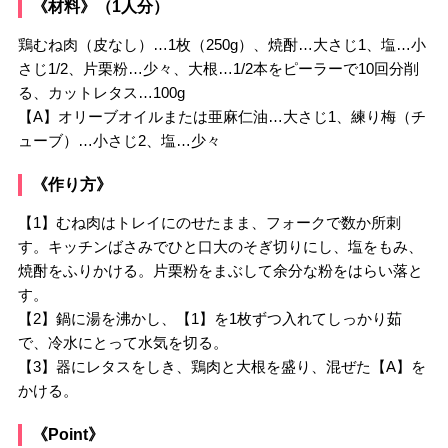
《材料》（1人分）
鶏むね肉（皮なし）…1枚（250g）、焼酎…大さじ1、塩…小
さじ1/2、片栗粉…少々、大根…1/2本をピーラーで10回分削
る、カットレタス…100g
【A】オリーブオイルまたは亜麻仁油…大さじ1、練り梅（チ
ューブ）…小さじ2、塩…少々
《作り方》
【1】むね肉はトレイにのせたまま、フォークで数か所刺
す。キッチンばさみでひと口大のそぎ切りにし、塩をもみ、
焼酎をふりかける。片栗粉をまぶして余分な粉をはらい落と
す。
【2】鍋に湯を沸かし、【1】を1枚ずつ入れてしっかり茹
で、冷水にとって水気を切る。
【3】器にレタスをしき、鶏肉と大根を盛り、混ぜた【A】を
かける。
《Point》