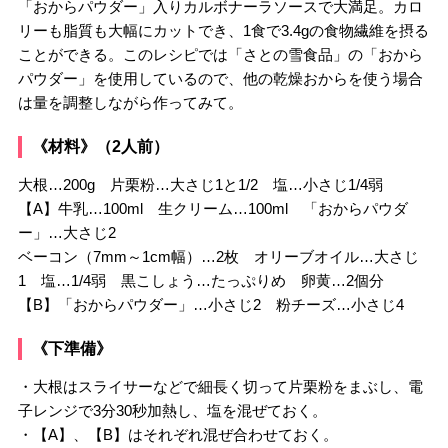
「おからパウダー」入りカルボナーラソースで大満足。カロ
リーも脂質も大幅にカットでき、1食で3.4gの食物繊維を摂る
ことができる。このレシピでは「さとの雪食品」の「おから
パウダー」を使用しているので、他の乾燥おからを使う場合
は量を調整しながら作ってみて。
《材料》（2人前）
大根…200g 片栗粉…大さじ1と1/2 塩…小さじ1/4弱
【A】牛乳…100ml 生クリーム…100ml 「おからパウダ
ー」…大さじ2
ベーコン（7mm～1cm幅）…2枚 オリーブオイル…大さじ
1 塩…1/4弱 黒こしょう…たっぷりめ 卵黄…2個分
【B】「おからパウダー」…小さじ2 粉チーズ…小さじ4
《下準備》
・大根はスライサーなどで細長く切って片栗粉をまぶし、電
子レンジで3分30秒加熱し、塩を混ぜておく。
・【A】、【B】はそれぞれ混ぜ合わせておく。