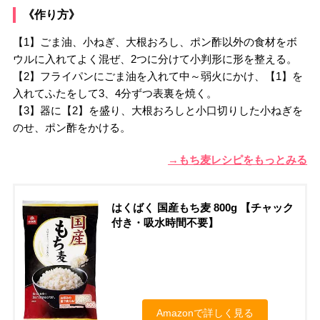
《作り方》
【1】ごま油、小ねぎ、大根おろし、ポン酢以外の食材をボ
ウルに入れてよく混ぜ、2つに分けて小判形に形を整える。
【2】フライパンにごま油を入れて中～弱火にかけ、【1】を
入れてふたをして3、4分ずつ表裏を焼く。
【3】器に【2】を盛り、大根おろしと小口切りした小ねぎを
のせ、ポン酢をかける。
→もち麦レシピをもっとみる
はくばく 国産もち麦 800g 【チャック
付き・吸水時間不要】
Amazonで詳しく見る