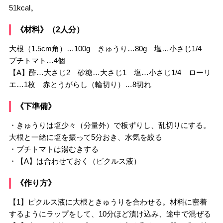
51kcal。
《材料》（2人分）
大根（1.5cm角）…100g きゅうり…80g 塩…小さじ1/4
プチトマト…4個
【A】酢…大さじ2 砂糖…大さじ1 塩…小さじ1/4 ローリ
エ…1枚 赤とうがらし（輪切り）…8切れ
《下準備》
・きゅうりは塩少々（分量外）で板ずりし、乱切りにする。
大根と一緒に塩を振って5分おき、水気を絞る
・プチトマトは湯むきする
・【A】は合わせておく（ピクルス液）
《作り方》
【1】ピクルス液に大根ときゅうりを合わせる。材料に密着
するようにラップをして、10分ほど漬け込み、途中で混ぜる