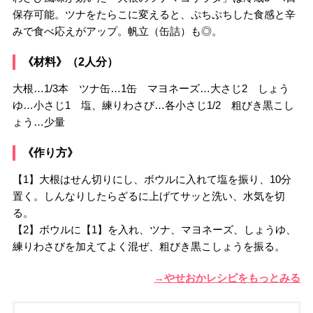
保存可能。ツナをたらこに変えると、ぷちぷちした食感と辛
みで食べ応えがアップ。帆立（缶詰）も◎。
《材料》（2人分）
大根…1/3本 ツナ缶…1缶 マヨネーズ…大さじ2 しょう
ゆ…小さじ1 塩、練りわさび…各小さじ1/2 粗びき黒こし
ょう…少量
《作り方》
【1】大根はせん切りにし、ボウルに入れて塩を振り、10分
置く。しんなりしたらざるに上げてサッと洗い、水気を切
る。
【2】ボウルに【1】を入れ、ツナ、マヨネーズ、しょうゆ、
練りわさびを加えてよく混ぜ、粗びき黒こしょうを振る。
→やせおかレシピをもっとみる