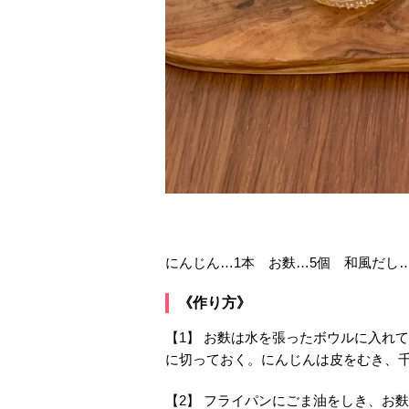
にんじん…1本 お麩…5個 和風だし…
《作り方》
【1】 お麩は水を張ったボウルに入れ
に切っておく。にんじんは皮をむき、
【2】 フライパンにごま油をしき、お