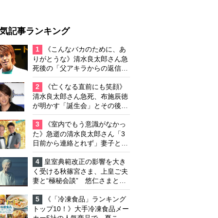
気記事ランキング
1
《こんなバカのために、あ
りがとうな》清水良太郎さん急
死後の「父アキラからの返信」
布施辰徳が涙で明かす「順番が
違う」
2
《亡くなる直前にも笑顔》
清水良太郎さん急死、布施辰徳
が明かす「誕生会」とその後の
メッセージ
3
《室内でもう意識がなかっ
た》急逝の清水良太郎さん「3
日前から連絡とれず」妻子とは
別居で孤独を感じていた
4
皇室典範改正の影響を大き
く受ける秋篠宮さま、上皇ご夫
妻と“極秘会談” 悠仁さまと佳
子さまの結婚を含めた将来や皇
室の伝統のあり方をご相談か
5
《「冷凍食品」ランキング
トップ10！》大手冷凍食品メー