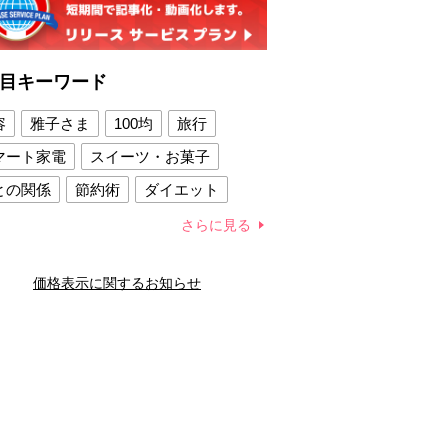
目キーワード
容
雅子さま
100均
旅行
マート家電
スイーツ・お菓子
との関係
節約術
ダイエット
康法
新製品
さらに見る
容賢者のダイエットグッズ
価格表示に関するお知らせ
との関係
新津春子
どか食い