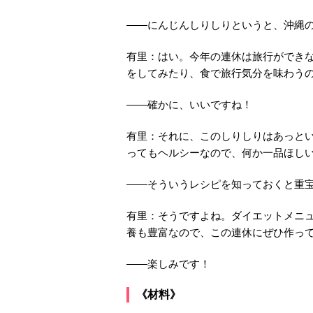
――にんじんしりしりというと、沖縄
有里：はい。今年の連休は旅行ができ
をしてみたり、食で旅行気分を味わう
――確かに、いいですね！
有里：それに、このしりしりはあっと
ってもヘルシーなので、何か一品ほし
――そういうレシピを知っておくと重
有里：そうですよね。ダイエットメニ
養も豊富なので、この連休にぜひ作っ
――楽しみです！
《材料》