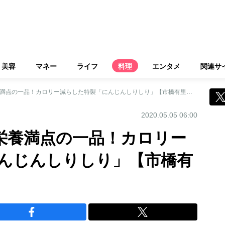
美容
マネー
ライフ
料理
エンタメ
関連サ
GW中に手抜きで栄養満点の一品！カロリー減らした特製「にんじんしりしり」【市橋有里の美レシピ】
2020.05.05 06:00
栄養満点の一品！カロリー
んじんしりしり」【市橋有