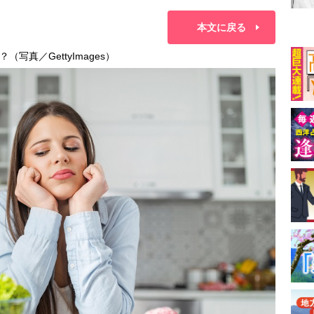
本文に戻る
真／GettyImages）