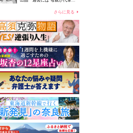
出品 過去には“母親が代筆し
たファン宛ての手紙”が10万円
ほどで売買 昭和スターグッズ
さらに見る
高額取引の実態