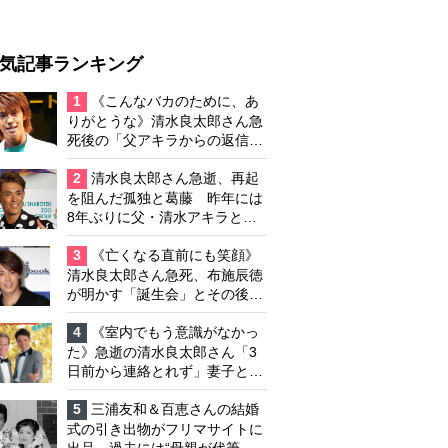
気記事ランキング
1
《こんなバカのために、あ
りがとうな》清水良太郎さん急
死後の「父アキラからの返信」
布施辰徳が涙で明かす「順番が
違う」
2
清水良太郎さん急逝、再起
を阻んだ孤独と葛藤 昨年には
8年ぶりに父・清水アキラと共
演、本格的な活動再開に向かっ
ていたが…周囲が懸念していた
3
《亡くなる直前にも笑顔》
「不安定なところ」
清水良太郎さん急死、布施辰徳
が明かす「誕生会」とその後の
メッセージ
4
《室内でもう意識がなかっ
た》急逝の清水良太郎さん「3
日前から連絡とれず」妻子とは
別居で孤独を感じていた
5
三浦友和＆百恵さんの結婚
式の引き出物がフリマサイトに