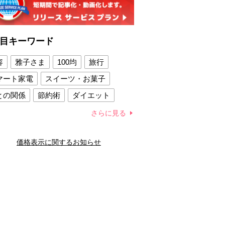
目キーワード
容
雅子さま
100均
旅行
マート家電
スイーツ・お菓子
との関係
節約術
ダイエット
康法
新製品
さらに見る
容賢者のダイエットグッズ
価格表示に関するお知らせ
との関係
新津春子
どか食い