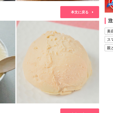
本文に戻る
注
美
ス
親
健
美
夫