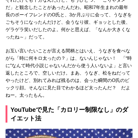
だ」と観念したことがあったんだわ。昭和7年生まれの最年
長のボーイフレンドのO氏と、3か月ぶりに会って、うなぎを
ごちそうになったんだけど、会うなり彼、ギョッとした後、
ゲラゲラ笑いだしたのよ。何かと思えば、「なんか大きくな
ったね～」だって。
お互い言いたいことが言える間柄とはいえ、うなぎを食べな
がら「時に何キロ太ったの？」は、ないんじゃない！ 「“時
に”なんて時代小説じゃないんだから使う人いないよ」と言い
返したところで、空しいだけ。まあ、うなぎ、松をねだって
やったけど、別れてみれば残るのは、会った瞬間のO氏のビ
ックリ顔。そんなに見た目でわかるほど太ったんだ？ だよ
ねー。太ったもん。
YouTubeで見た「カロリー制限なし」のダ
イエット法