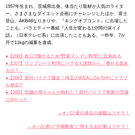
1957年生まれ、茨城県出身。体当たり取材が人気のライタ
ー。さまざまなダイエット企画にチャレンジしたほか、富士
登山、AKB48なりきりや、『キングオブコント』に出場した
ことも。バラエティー番組『人生が変わる1分間の深イイ
話』（日本テレビ系）に出演したこともある。一昨年、7か
月で11kgの減量を達成。
●【208】改心!?痩せるため“野菜マシマシ料理”に目覚める
●【207】ワンプレート料理にハマるも医師から「痩せる気あ
るの？」
●【206】原付バイクで爆走！埼玉のIKEAにGo To中にトラブ
ル発生!?
●【205】92歳の母ちゃんが倒れた！原付バイクで実家の茨城
に向かった
→オバ記者の過去の連載はコチラ！
→オバ記者の”月曜断食”に関する全記事はコチラ！