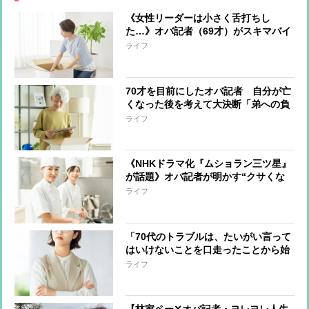
《女性リーダーは小さく舌打ちし
た…》オバ記者（69才）がスキマバイ
トに挑戦「私に肉体労働をする資格は
ライフ
あるか？」実働7時間・報酬1万2千
円“引っ越しの梱包作業”一部始終
70才を目前にしたオバ記者 自分が亡
くなった後を考えて大決断「弟への負
担は最小限にしたい」と“この世の荷
ライフ
物”の片付け開始 年の功でわかった
上手く片付けるコツ
《NHKドラマ化『ムショラン三ツ星』
が話題》オバ記者が明かす“クサくな
いメシ”を作る管理栄養士の話、そし
ライフ
て「元受刑者と私とどこが違うのか」
という自問
「70代のトラブルは、たいがい言って
はいけないことを口走ったことから始
まっている」オバ記者（69）は“老年
ライフ
期”を受け入れられるか 痛感する“が
まん力の減少”