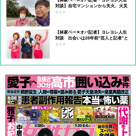
【林家ペー✕オバ記者・ヨレヨレ人生
対談】自宅マンションから失火、火災
保険に入っておらず周辺住宅への補償
ライフ
を担うことに…「10年分の喜怒哀楽を
味わいました」
【林家ペー✕オバ記者】ヨレヨレ人生
対談 出会いは28年前“芸人と記者”と
いう関係から“芸人とマネジャー”にな
ライフ
るまで