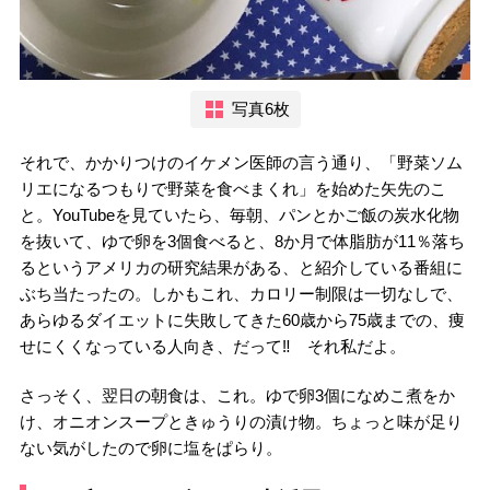
写真6枚
それで、かかりつけのイケメン医師の言う通り、「野菜ソム
リエになるつもりで野菜を食べまくれ」を始めた矢先のこ
と。YouTubeを見ていたら、毎朝、パンとかご飯の炭水化物
を抜いて、ゆで卵を3個食べると、8か月で体脂肪が11％落ち
るというアメリカの研究結果がある、と紹介している番組に
ぶち当たったの。しかもこれ、カロリー制限は一切なしで、
あらゆるダイエットに失敗してきた60歳から75歳までの、痩
せにくくなっている人向き、だって‼ それ私だよ。
さっそく、翌日の朝食は、これ。ゆで卵3個になめこ煮をか
け、オニオンスープときゅうりの漬け物。ちょっと味が足り
ない気がしたので卵に塩をぱらり。