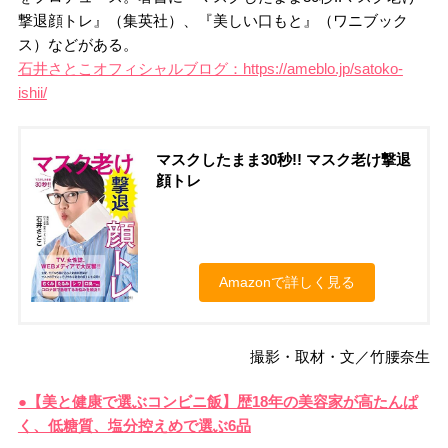
撃退顔トレ』（集英社）、『美しい口もと』（ワニブック
ス）などがある。
石井さとこオフィシャルブログ：https://ameblo.jp/satoko-
ishii/
マスクしたまま30秒!! マスク老け撃退
顔トレ
Amazonで詳しく見る
撮影・取材・文／竹腰奈生
●【美と健康で選ぶコンビニ飯】歴18年の美容家が高たんぱ
く、低糖質、塩分控えめで選ぶ6品