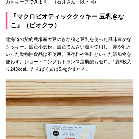
力をキープできます」（石井さん・以下同）
『マクロビオティッククッキー 豆乳きな
こ』（ビオクラ）
北海道の契約農場産大豆のきな粉と豆乳を使った風味豊かな
クッキー。国産小麦粉、国産てんさい糖を使用し、卵や乳と
いった動物性食品は不使用。保存料や香料といった添加物を
使わず、ショートニングもトランス脂肪酸もゼロ。1袋9枚入
り243kcal。たんぱく質は5.4g含まれる。