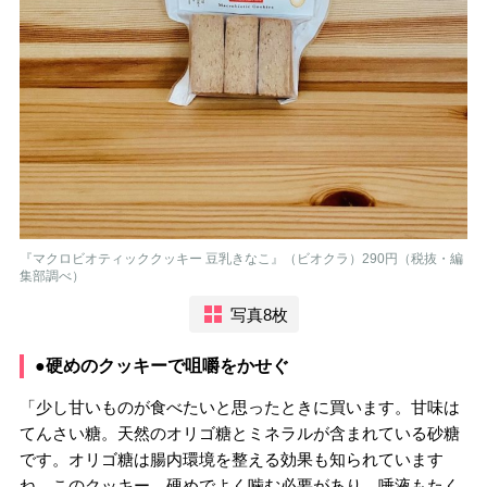
『マクロビオティッククッキー 豆乳きなこ』（ビオクラ）290円（税抜・編
集部調べ）
写真8枚
●硬めのクッキーで咀嚼をかせぐ
「少し甘いものが食べたいと思ったときに買います。甘味は
てんさい糖。天然のオリゴ糖とミネラルが含まれている砂糖
です。オリゴ糖は腸内環境を整える効果も知られています
ね。このクッキー、硬めでよく噛む必要があり、唾液もたく