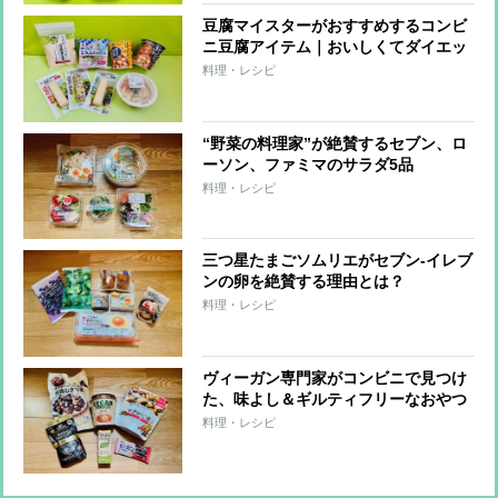
豆腐マイスターがおすすめするコンビ
ニ豆腐アイテム｜おいしくてダイエッ
トに役立つ8品
料理・レシピ
“野菜の料理家”が絶賛するセブン、ロ
ーソン、ファミマのサラダ5品
料理・レシピ
三つ星たまごソムリエがセブン-イレブ
ンの卵を絶賛する理由とは？
料理・レシピ
ヴィーガン専門家がコンビニで見つけ
た、味よし＆ギルティフリーなおやつ
6品
料理・レシピ