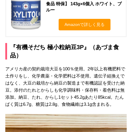
食品 特保】 143g×6個入 ホワイト、ブ
ルー
Amazonで詳しく見る
『有機そだち 極小粒納豆3P』（あづま食
品）
アメリカ産の契約栽培大豆を100％使用。2年以上有機肥料で
土作りをし、化学農薬・化学肥料は不使用。遺伝子組換えで
はなく、大豆の栽培から納豆の製造まで有機認証を受けた納
豆。添付のたれとからしも化学調味料・保存料・着色料は無
添加。納豆、たれ、からし1セット45.2gあたり85kcal。たん
ぱく質は6.7g、糖質は2.8g、食物繊維は3.1g含まれる。