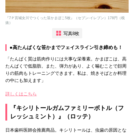
『7Ｐ宮城女川でつくった笹かまぼこ5枚』（セブン-イレブン）178円（税
抜）
写真8枚
●高たんぱくな笹かまでフェイスライン引き締めも！
「たんぱく質は筋肉作りには大事な栄養素。かまぼこは、高
たんぱくで低脂肪。また、弾力があり、よく噛むことで顔周
りの筋肉もトレーニングできます。私は、焼きそばとか料理
の中にも加えます」
詳しくはこちら
『キシリトールガムファミリーボトル（フ
レッシュミント）』（ロッテ）
日本歯科医師会推薦商品。キシリトールは、虫歯の原因とな