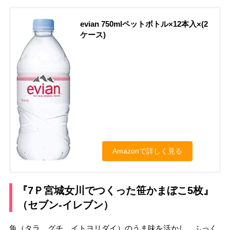
evian 750mlペットボトル×12本入×(2
ケース)
Amazonで詳しく見る
『7Ｐ宮城女川でつくった笹かまぼこ5枚』
（セブン-イレブン）
魚（タラ、グチ、イトヨリダイ）のうま味を活かし、ふっく