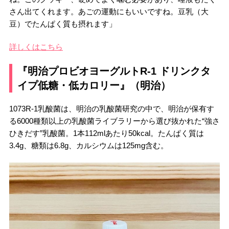
さん出てくれます。あごの運動にもいいですね。豆乳（大
豆）でたんぱく質も摂れます」
詳しくはこちら
『明治プロビオヨーグルトR-1 ドリンクタ
イプ低糖・低カロリー』（明治）
1073R-1乳酸菌は、明治の乳酸菌研究の中で、明治が保有す
る6000種類以上の乳酸菌ライブラリーから選び抜かれた“強さ
ひきだす”乳酸菌。1本112mlあたり50kcal。たんぱく質は
3.4g、糖類は6.8g、カルシウムは125mg含む。