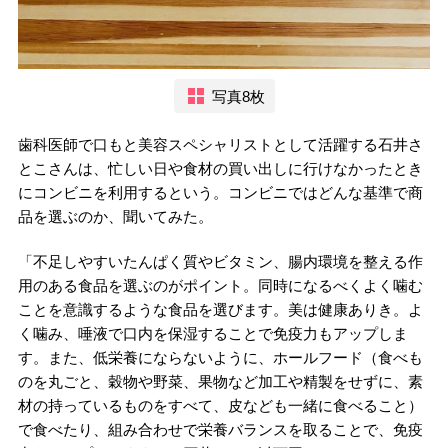
写真8枚
歯科医師で口もと美容スペシャリストとして活躍する石井さ
とこさんは、忙しい日や食材の買い出しに行けなかったとき
にコンビニを利用するという。コンビニではどんな基準で商
品を選ぶのか、聞いてみた。
「不足しやすいたんぱく質やビタミン、腸内環境を整える作
用のある食品を選ぶのがポイント。同時になるべくよく噛む
ことを意識するような食品を選びます。美は健康ありき。よ
く噛み、唾液で口内を保湿することで免疫力もアップしま
す。また、低栄養にならないように、ホールフード（食べも
のを丸ごと、穀物や野菜、果物など加工や精製をせずに、素
材の持っているものをすべて、皮なども一緒に食べること）
で食べたり、組み合わせで栄養バランスを取ることで、免疫