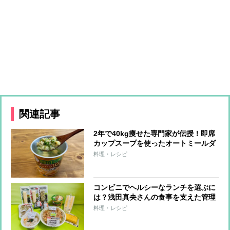
関連記事
2年で40kg痩せた専門家が伝授！即席
カップスープを使ったオートミールダ
イエット
料理・レシピ
コンビニでヘルシーなランチを選ぶに
は？浅田真央さんの食事を支えた管理
栄養士がすすめる「たんぱく質強化」
料理・レシピ
メニュー