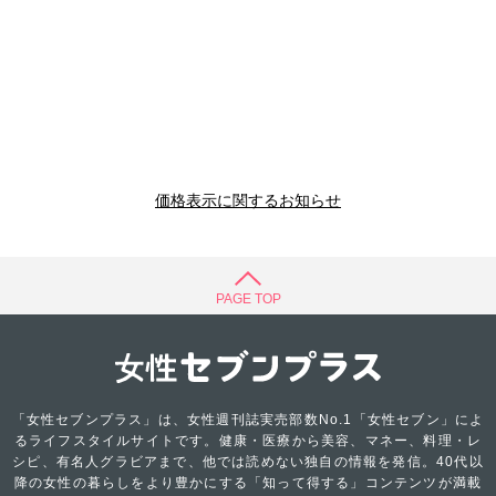
価格表示に関するお知らせ
PAGE TOP
「女性セブンプラス」は、女性週刊誌実売部数No.1「女性セブン」によ
るライフスタイルサイトです。健康・医療から美容、マネー、料理・レ
シピ、有名人グラビアまで、他では読めない独自の情報を発信。40代以
降の女性の暮らしをより豊かにする「知って得する」コンテンツが満載