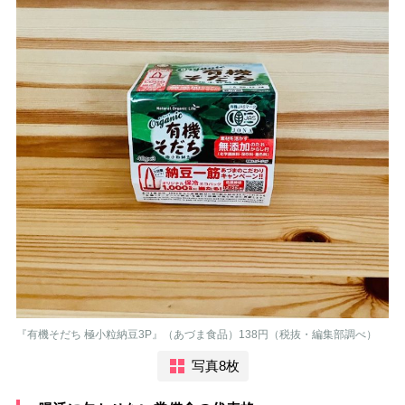
『有機そだち 極小粒納豆3P』（あづま食品）138円（税抜・編集部調べ）
写真8枚