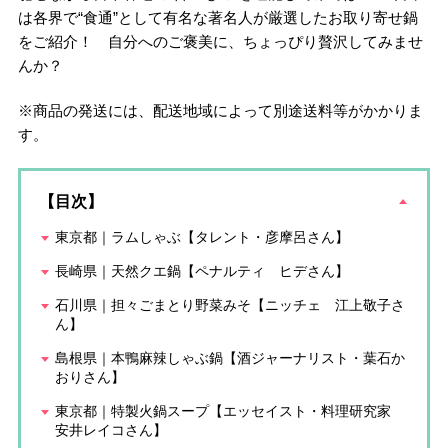
は各界で“食通”として有名な著名人が厳選したお取り寄せ鍋
をご紹介！ 自分へのご褒美に、ちょっぴり贅沢してみませ
んか？
※商品の発送には、配送地域によって別途送料等がかかりま
す。
【目次】
東京都｜ラムしゃぶ【タレント・彦摩呂さん】
長崎県｜天然クエ鍋【ペナルティ ヒデさん】
石川県｜担々ごまとり野菜みそ【ニッチェ 江上敬子さ
ん】
島根県｜本鴨麻辣しゃぶ鍋【酒ジャーナリスト・葉石か
おりさん】
東京都｜特製火鍋スープ【エッセイスト・料理研究家
安井レイコさん】