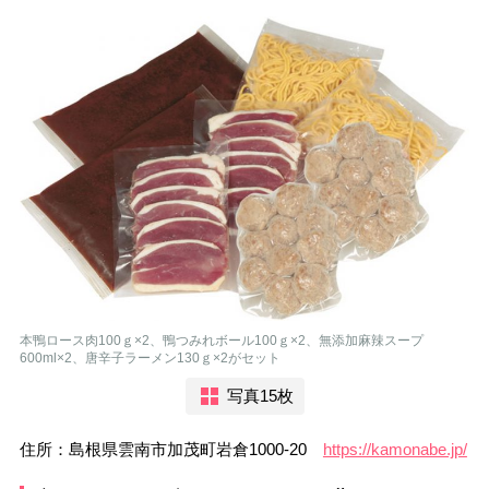
本鴨ロース肉100ｇ×2、鴨つみれボール100ｇ×2、無添加麻辣スープ
600ml×2、唐辛子ラーメン130ｇ×2がセット
写真15枚
住所：島根県雲南市加茂町岩倉1000-20
https://kamonabe.jp/