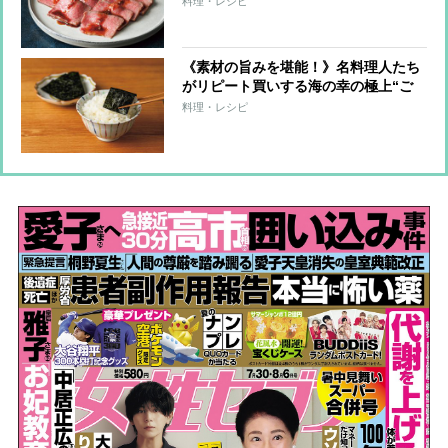
料理・レシピ
《素材の旨みを堪能！》名料理人たち
がリピート買いする海の幸の極上“ご
飯のお供”6品
料理・レシピ