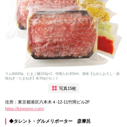
ラム肉600g、たまご麺150g×2、特製たれ300ml、薬味【もみじおろし・薬
味ねぎ・たまねぎ】各30gがセット
写真15枚
住所：東京都港区六本木４-12-11竹岡ビル2F
https://kinnome.com/
◆タレント・グルメリポーター 彦摩呂