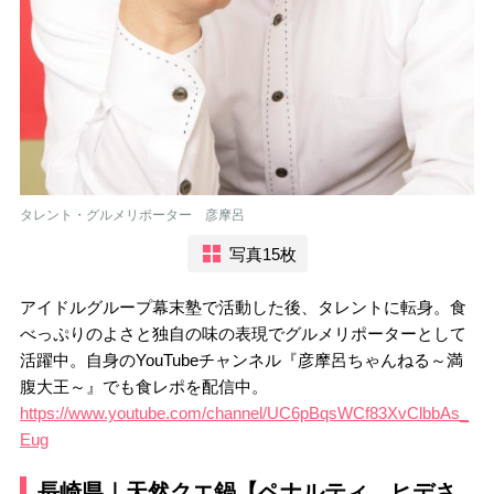
タレント・グルメリポーター 彦摩呂
写真15枚
アイドルグループ幕末塾で活動した後、タレントに転身。食
べっぷりのよさと独自の味の表現でグルメリポーターとして
活躍中。自身のYouTubeチャンネル『彦摩呂ちゃんねる～満
腹大王～』でも食レポを配信中。
https://www.youtube.com/channel/UC6pBqsWCf83XvClbbAs_
Eug
長崎県｜天然クエ鍋【ペナルティ ヒデさ