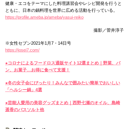
健康・エコをテーマにした料理講習会やレシピ開発を行うと
ともに、日本の鍋料理を世界に広める活動を行っている。
https://profile.ameba.jp/ameba/yasui-reiko
撮影／菅井淳子
※女性セブン2021年1月7・14日号
https://josei7.com/
●コロナによるフードロス通販サイト12選まとめ｜野菜、パ
ン、お菓子…お得に食べて支援！
●冬の女子会にぴったり！みんなで囲みたい簡単でおいしい
「ヘルシー鍋」4選
●芸能人愛用の美容グッズまとめ｜西野七瀬のオイル、島崎
遥香のバスソルト他