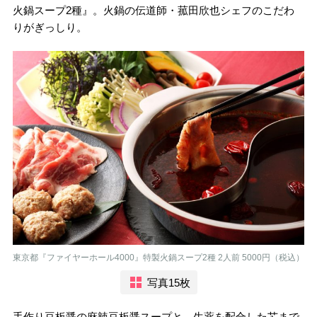
火鍋スープ2種』。火鍋の伝道師・菰田欣也シェフのこだわ
りがぎっしり。
東京都『ファイヤーホール4000』特製火鍋スープ2種 2人前 5000円（税込）
写真15枚
手作り豆板醤の麻辣豆板醤スープと、生薬を配合した芯まで