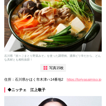
石川県『担々ごまとり野菜みそ』を使った調理例。濃厚ピリ辛だから、どん
な具材とも相性抜群！
写真15枚
住所：石川県かほく市木津ハ14番地2
https://toriyasaimiso.jp
◆ニッチェ 江上敬子