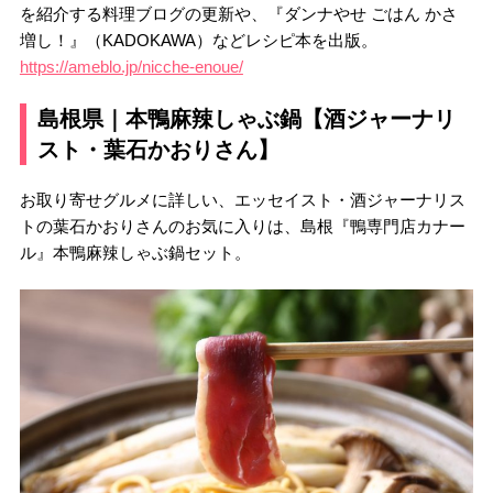
を紹介する料理ブログの更新や、『ダンナやせ ごはん かさ
増し！』（KADOKAWA）などレシピ本を出版。
https://ameblo.jp/nicche-enoue/
島根県｜本鴨麻辣しゃぶ鍋【酒ジャーナリ
スト・葉石かおりさん】
お取り寄せグルメに詳しい、エッセイスト・酒ジャーナリス
トの葉石かおりさんのお気に入りは、島根『鴨専門店カナー
ル』本鴨麻辣しゃぶ鍋セット。