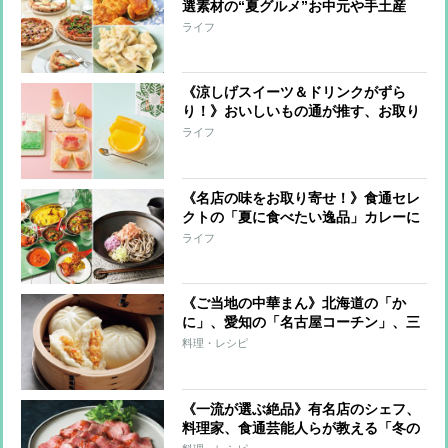
選素材の“夏グルメ”お中元や手土産
に！
ライフ
《涼しげスイーツ＆ドリンクがずら
り！》おいしいもの通が推す、お取り
寄せ可能な逸品
ライフ
《名店の味をお取り寄せ！》食通セレ
クトの「夏に食べたい逸品」カレーに
鰻など6品を厳選
ライフ
《ご当地の中華まん》北海道の「か
に」、愛知の「名古屋コーチン」、三
重の「松阪牛」など王道から変わり種
料理・レシピ
まで極上の逸品
《一流が選ぶ絶品》有名店のシェフ、
料理家、食通芸能人らが教える「冬の
お取り寄せ」