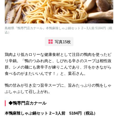
島根県『鴨専門店カナール』本鴨麻辣しゃぶ鍋セット 2～3人前 5184円（税
込）
写真15枚
鶏肉より低カロリーな健康食材として注目の鴨肉を使ったピ
リ辛鍋。「鴨のつみれ肉と、しびれる辛さのスープは相性抜
群。シメの麺にも唐辛子が練りこんであり、汗をかきながら
食べるのがまたいいんです！」と、葉石さん。
鴨の甘みが引き立つ旨辛スープに、旨みたっぷりの鴨をしゃ
ぶしゃぶして召し上がれ。
◆鴨専門店カナール
本鴨麻辣しゃぶ鍋セット 2～3人前 5184円（税込）