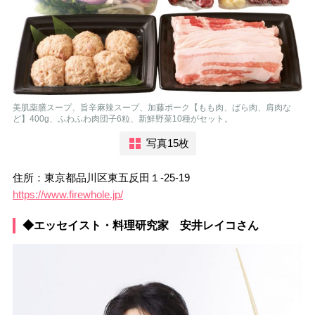
美肌薬膳スープ、旨辛麻辣スープ、加藤ポーク【もも肉、ばら肉、肩肉な
ど】400g、ふわふわ肉団子6粒、新鮮野菜10種がセット。
写真15枚
住所：東京都品川区東五反田１-25-19
https://www.firewhole.jp/
◆エッセイスト・料理研究家 安井レイコさん