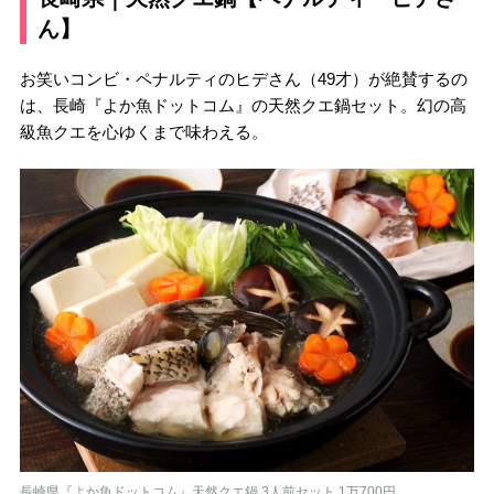
ん】
お笑いコンビ・ペナルティのヒデさん（49才）が絶賛するの
は、長崎『よか魚ドットコム』の天然クエ鍋セット。幻の高
級魚クエを心ゆくまで味わえる。
長崎県『よか魚ドットコム』天然クエ鍋 3人前セット 1万700円