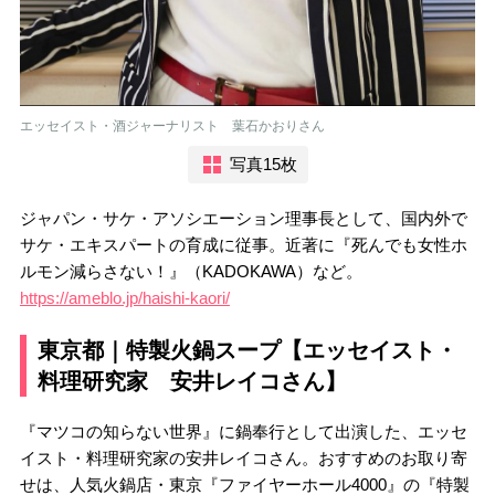
エッセイスト・酒ジャーナリスト 葉石かおりさん
写真15枚
ジャパン・サケ・アソシエーション理事長として、国内外で
サケ・エキスパートの育成に従事。近著に『死んでも女性ホ
ルモン減らさない！』（KADOKAWA）など。
https://ameblo.jp/haishi-kaori/
東京都｜特製火鍋スープ【エッセイスト・
料理研究家 安井レイコさん】
『マツコの知らない世界』に鍋奉行として出演した、エッセ
イスト・料理研究家の安井レイコさん。おすすめのお取り寄
せは、人気火鍋店・東京『ファイヤーホール4000』の『特製