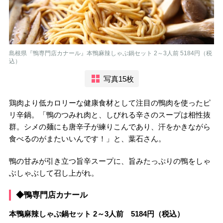
島根県『鴨専門店カナール』本鴨麻辣しゃぶ鍋セット 2～3人前 5184円（税
込）
写真15枚
鶏肉より低カロリーな健康食材として注目の鴨肉を使ったピ
リ辛鍋。「鴨のつみれ肉と、しびれる辛さのスープは相性抜
群。シメの麺にも唐辛子が練りこんであり、汗をかきながら
食べるのがまたいいんです！」と、葉石さん。
鴨の甘みが引き立つ旨辛スープに、旨みたっぷりの鴨をしゃ
ぶしゃぶして召し上がれ。
◆鴨専門店カナール
本鴨麻辣しゃぶ鍋セット 2～3人前 5184円（税込）