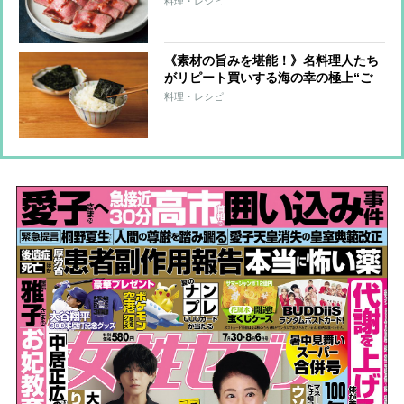
料理・レシピ
《素材の旨みを堪能！》名料理人たち
がリピート買いする海の幸の極上“ご
飯のお供”6品
料理・レシピ