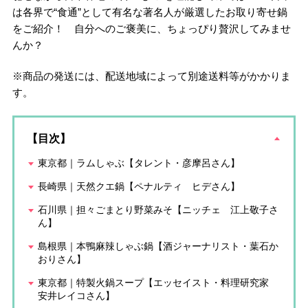
は各界で“食通”として有名な著名人が厳選したお取り寄せ鍋
をご紹介！ 自分へのご褒美に、ちょっぴり贅沢してみませ
んか？
※商品の発送には、配送地域によって別途送料等がかかりま
す。
【目次】
東京都｜ラムしゃぶ【タレント・彦摩呂さん】
長崎県｜天然クエ鍋【ペナルティ ヒデさん】
石川県｜担々ごまとり野菜みそ【ニッチェ 江上敬子さ
ん】
島根県｜本鴨麻辣しゃぶ鍋【酒ジャーナリスト・葉石か
おりさん】
東京都｜特製火鍋スープ【エッセイスト・料理研究家
安井レイコさん】