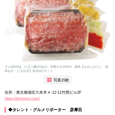
ラム肉600g、たまご麺150g×2、特製たれ300ml、薬味【もみじおろし・薬
味ねぎ・たまねぎ】各30gがセット
写真15枚
住所：東京都港区六本木４-12-11竹岡ビル2F
https://kinnome.com/
◆タレント・グルメリポーター 彦摩呂