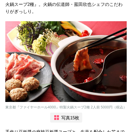
火鍋スープ2種』。火鍋の伝道師・菰田欣也シェフのこだわ
りがぎっしり。
東京都『ファイヤーホール4000』特製火鍋スープ2種 2人前 5000円（税込）
写真15枚
手作り豆板醤の麻辣豆板醤スープと、生薬を配合した芯まで