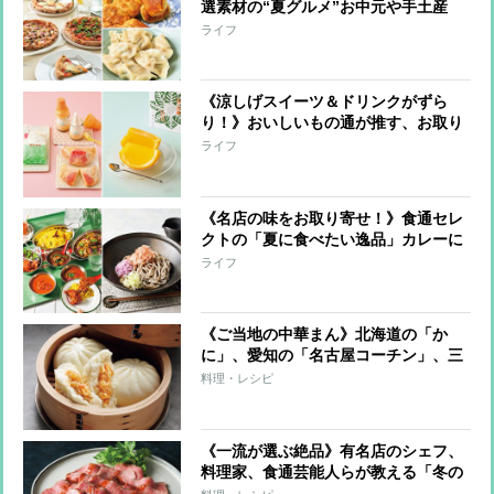
選素材の“夏グルメ”お中元や手土産
に！
ライフ
《涼しげスイーツ＆ドリンクがずら
り！》おいしいもの通が推す、お取り
寄せ可能な逸品
ライフ
《名店の味をお取り寄せ！》食通セレ
クトの「夏に食べたい逸品」カレーに
鰻など6品を厳選
ライフ
《ご当地の中華まん》北海道の「か
に」、愛知の「名古屋コーチン」、三
重の「松阪牛」など王道から変わり種
料理・レシピ
まで極上の逸品
《一流が選ぶ絶品》有名店のシェフ、
料理家、食通芸能人らが教える「冬の
お取り寄せ」