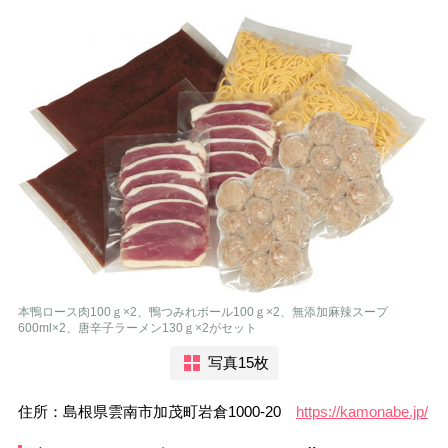
本鴨ロース肉100ｇ×2、鴨つみれボール100ｇ×2、無添加麻辣スープ
600ml×2、唐辛子ラーメン130ｇ×2がセット
写真15枚
住所：島根県雲南市加茂町岩倉1000-20
https://kamonabe.jp/