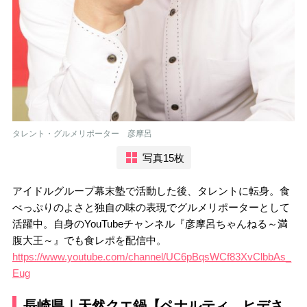
タレント・グルメリポーター 彦摩呂
写真15枚
アイドルグループ幕末塾で活動した後、タレントに転身。食
べっぷりのよさと独自の味の表現でグルメリポーターとして
活躍中。自身のYouTubeチャンネル『彦摩呂ちゃんねる～満
腹大王～』でも食レポを配信中。
https://www.youtube.com/channel/UC6pBqsWCf83XvClbbAs_
Eug
長崎県｜天然クエ鍋【ペナルティ ヒデさ