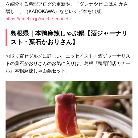
を紹介する料理ブログの更新や、『ダンナやせ ごはん かさ
増し！』（KADOKAWA）などレシピ本を出版。
https://ameblo.jp/nicche-enoue/
島根県｜本鴨麻辣しゃぶ鍋【酒ジャーナリ
スト・葉石かおりさん】
お取り寄せグルメに詳しい、エッセイスト・酒ジャーナリス
トの葉石かおりさんのお気に入りは、島根『鴨専門店カナー
ル』本鴨麻辣しゃぶ鍋セット。