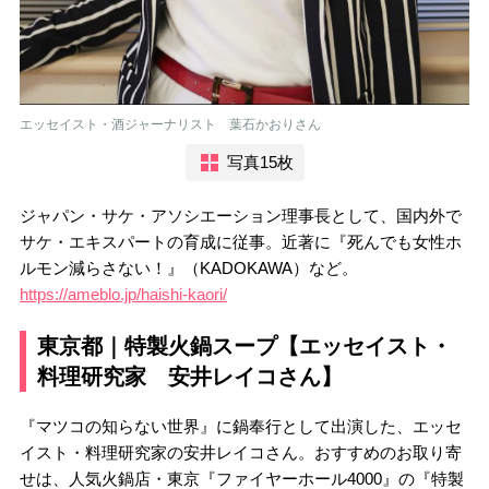
エッセイスト・酒ジャーナリスト 葉石かおりさん
写真15枚
ジャパン・サケ・アソシエーション理事長として、国内外で
サケ・エキスパートの育成に従事。近著に『死んでも女性ホ
ルモン減らさない！』（KADOKAWA）など。
https://ameblo.jp/haishi-kaori/
東京都｜特製火鍋スープ【エッセイスト・
料理研究家 安井レイコさん】
『マツコの知らない世界』に鍋奉行として出演した、エッセ
イスト・料理研究家の安井レイコさん。おすすめのお取り寄
せは、人気火鍋店・東京『ファイヤーホール4000』の『特製