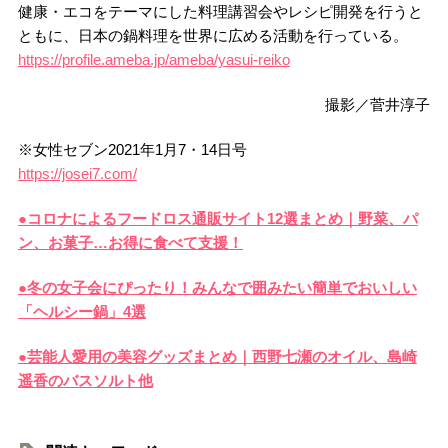
健康・エコをテーマにした料理講習会やレシピ開発を行うと
ともに、日本の鍋料理を世界に広める活動を行っている。
https://profile.ameba.jp/ameba/yasui-reiko
撮影／菅井淳子
※女性セブン2021年1月7・14日号
https://josei7.com/
●コロナによるフードロス通販サイト12選まとめ｜野菜、パ
ン、お菓子…お得に食べて支援！
●冬の女子会にぴったり！みんなで囲みたい簡単でおいしい
「ヘルシー鍋」4選
●芸能人愛用の美容グッズまとめ｜西野七瀬のオイル、島崎
遥香のバスソルト他