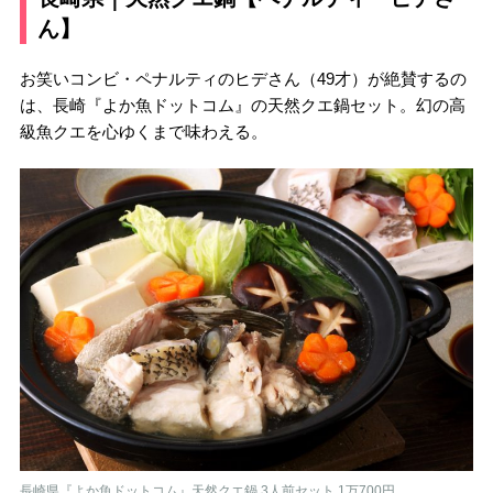
ん】
お笑いコンビ・ペナルティのヒデさん（49才）が絶賛するの
は、長崎『よか魚ドットコム』の天然クエ鍋セット。幻の高
級魚クエを心ゆくまで味わえる。
長崎県『よか魚ドットコム』天然クエ鍋 3人前セット 1万700円