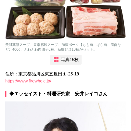
美肌薬膳スープ、旨辛麻辣スープ、加藤ポーク【もも肉、ばら肉、肩肉な
ど】400g、ふわふわ肉団子6粒、新鮮野菜10種がセット。
写真15枚
住所：東京都品川区東五反田１-25-19
https://www.firewhole.jp/
◆エッセイスト・料理研究家 安井レイコさん