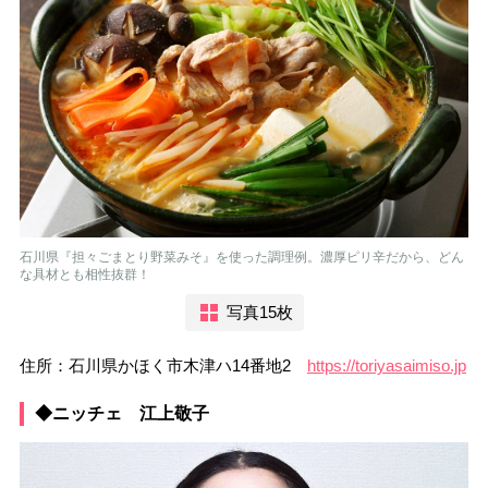
石川県『担々ごまとり野菜みそ』を使った調理例。濃厚ピリ辛だから、どん
な具材とも相性抜群！
写真15枚
住所：石川県かほく市木津ハ14番地2
https://toriyasaimiso.jp
◆ニッチェ 江上敬子