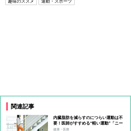
趣味のススメ
運動・スポーツ
関連記事
内臓脂肪を減らすのにつらい運動は不
要！医師がすすめる“軽い運動”「ニー
ト」と食べ物
健康・医療