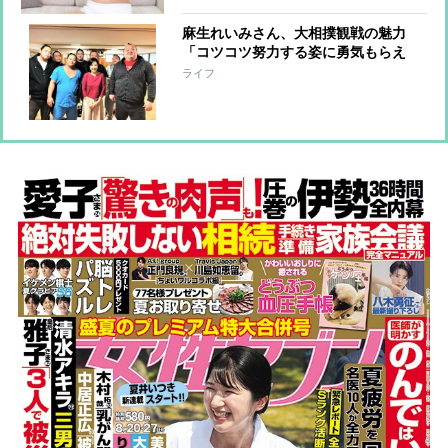
麻生れいみさん、大相撲観戦の魅力
「コツコツ努力する姿に勇気もらえ
る」
ライフ