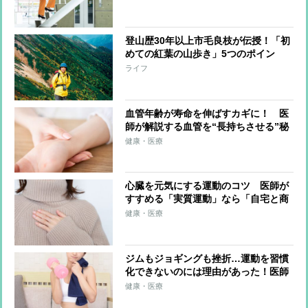
登山歴30年以上市毛良枝が伝授！「初
めての紅葉の山歩き」5つのポイン
ト 初心者おすすめ茨城・筑波山の歩
ライフ
き方も
血管年齢が寿命を伸ばすカギに！ 医
師が解説する血管を“長持ちさせる”秘
訣、運動のしすぎは逆効果？「血管若
健康・医療
返り体操」のやり方
心臓を元気にする運動のコツ 医師が
すすめる「実質運動」なら「自宅と商
店街の往復でいい」
健康・医療
ジムもジョギングも挫折…運動を習慣
化できないのには理由があった！医師
が教える健康習慣を継続するシンプル
健康・医療
な方法