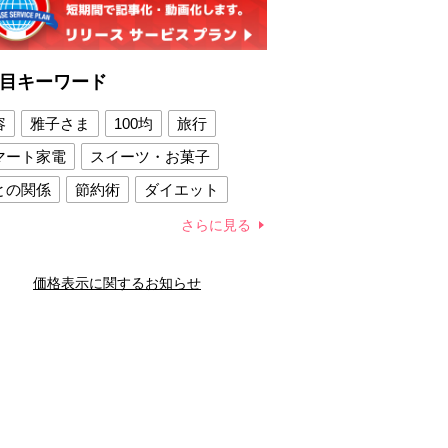
目キーワード
容
雅子さま
100均
旅行
マート家電
スイーツ・お菓子
との関係
節約術
ダイエット
康法
新製品
さらに見る
容賢者のダイエットグッズ
価格表示に関するお知らせ
との関係
新津春子
どか食い