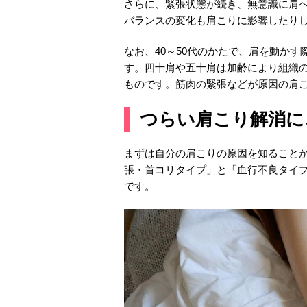
さらに、緊張状態が続き、無意識に肩
バランスの変化も肩こりに影響したり
なお、40～50代のかたで、肩を動か
す。四十肩や五十肩は加齢により組織
ものです。筋肉の緊張などが原因の肩
つらい肩こり解消に
まずは自分の肩こりの原因を知ること
張・首コリタイプ」と「血行不良タイ
です。