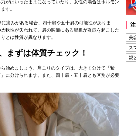
へ力がはいったままになっていたり、女性の場合はホルモン
します。
す際に痛みがある場合、四十肩や五十肩の可能性がありま
注
の柔軟性が失われて、肩の関節にある腱板が炎症を起こした
こりとは性質が異なります。
美
ス
、まずは体質チェック！
親
健
から始めましょう。肩こりのタイプは、大きく分けて「緊
プ」に分けられます。また、四十肩・五十肩とも区別が必要
美
夫