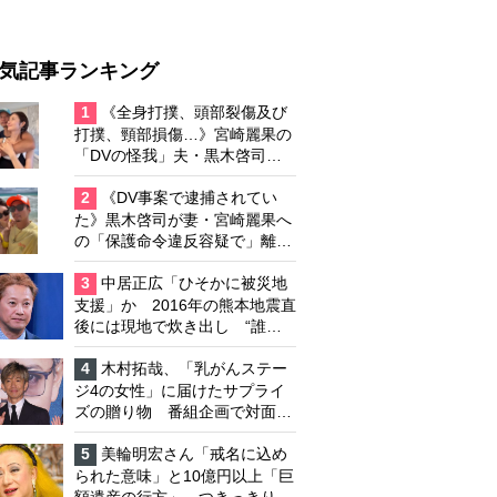
気記事ランキング
1
《全身打撲、頭部裂傷及び
打撲、頸部損傷…》宮崎麗果の
「DVの怪我」夫・黒木啓司の
逮捕で始まる「夫婦の闘争」
2
《DV事案で逮捕されてい
た》黒木啓司が妻・宮崎麗果へ
の「保護命令違反容疑で」離婚
協議は「第二ステージ」へ
3
中居正広「ひそかに被災地
支援」か 2016年の熊本地震直
後には現地で炊き出し “誰に
も知られなくて良い”と、むし
ろ強まる福祉活動への思い
4
木村拓哉、「乳がんステー
ジ4の女性」に届けたサプライ
ズの贈り物 番組企画で対面し
たファンが、夢と希望を与える
心遣いに「うれしくて号泣しま
5
美輪明宏さん「戒名に込め
した」
られた意味」と10億円以上「巨