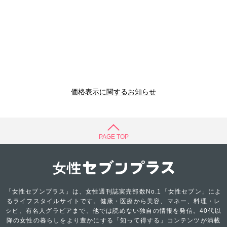
価格表示に関するお知らせ
PAGE TOP
「女性セブンプラス」は、女性週刊誌実売部数No.1「女性セブン」によ
るライフスタイルサイトです。健康・医療から美容、マネー、料理・レ
シピ、有名人グラビアまで、他では読めない独自の情報を発信。40代以
降の女性の暮らしをより豊かにする「知って得する」コンテンツが満載