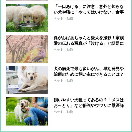
「一口あげる」に注意！意外と知らな
い犬や猫に「やってはいけない」食事
のあげ方
ペット・動物
孫がおばあちゃんと愛犬を撮影！家族
愛の伝わる写真が「泣ける」と話題に
ペット・動物
犬の病死で最も多いがん、早期発見や
治療のために飼い主にできることは？
ペット・動物
飼いやすい犬種ってあるの？「メスは
おっとり」など俗説やウワサに獣医師
が回答
ペット・動物