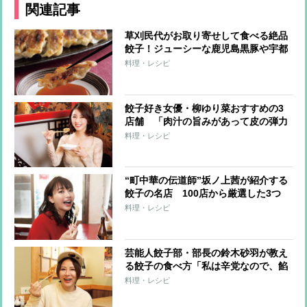
関連記事
草刈民代がお取り寄せして食べる絶品
餃子！ジューシーな鹿児島黒豚や宇都
宮の老舗など3店舗をチェック
料理・レシピ
餃子好き女優・柳ゆり菜おすすめの3
店舗 「肉汁の旨みがあって皮の弾力
もすごい」中国由来の「蒸し餃子」も
料理・レシピ
“町中華の伝道師”坂ノ上茜が紹介する
餃子の名店 100店から厳選した3つ
は？
料理・レシピ
芸能人餃子部・部長の鈴木砂羽が教え
る餃子の食べ方「私は辛党なので、餡
の味がしっかりしていれば“酢ラー
料理・レシピ
油”で」足繁く通う名店3つも紹介