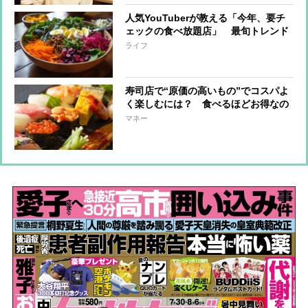
人気YouTuberが教える「今年、要チ
ェックの食べ放題店」 最旬トレンド
は野菜食べ放題、高級江戸前寿司の
ライフ
4000円食べ放題も
寿司店で“原価の高いもの”でコスパよ
く楽しむには？ 食べるほどお得なの
はイクラ、うに、カニ
マネー