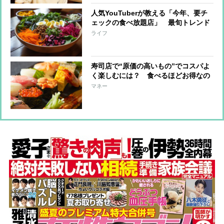
人気YouTuberが教える「今年、要チ
ェックの食べ放題店」 最旬トレンド
は野菜食べ放題、高級江戸前寿司の
ライフ
4000円食べ放題も
寿司店で“原価の高いもの”でコスパよ
く楽しむには？ 食べるほどお得なの
はイクラ、うに、カニ
マネー