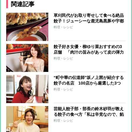
関連記事
草刈民代がお取り寄せして食べる絶品
餃子！ジューシーな鹿児島黒豚や宇都
宮の老舗など3店舗をチェック
料理・レシピ
餃子好き女優・柳ゆり菜おすすめの3
店舗 「肉汁の旨みがあって皮の弾力
もすごい」中国由来の「蒸し餃子」も
料理・レシピ
“町中華の伝道師”坂ノ上茜が紹介する
餃子の名店 100店から厳選した3つ
は？
料理・レシピ
芸能人餃子部・部長の鈴木砂羽が教え
る餃子の食べ方「私は辛党なので、餡
の味がしっかりしていれば“酢ラー
料理・レシピ
油”で」足繁く通う名店3つも紹介