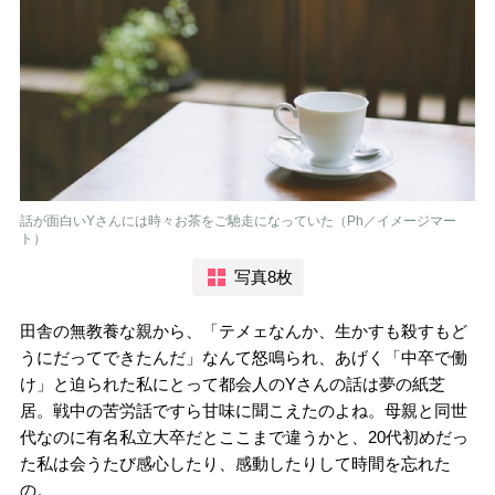
話が面白いYさんには時々お茶をご馳走になっていた（Ph／イメージマー
ト）
写真8枚
田舎の無教養な親から、「テメェなんか、生かすも殺すもど
うにだってできたんだ」なんて怒鳴られ、あげく「中卒で働
け」と迫られた私にとって都会人のYさんの話は夢の紙芝
居。戦中の苦労話ですら甘味に聞こえたのよね。母親と同世
代なのに有名私立大卒だとここまで違うかと、20代初めだっ
た私は会うたび感心したり、感動したりして時間を忘れた
の。