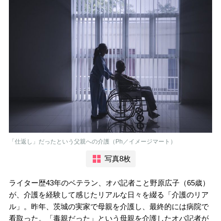
「仕返し」だったという父親への介護（Ph／イメージマート）
写真8枚
ライター歴43年のベテラン、オバ記者こと野原広子（65歳）
が、介護を経験して感じたリアルな日々を綴る「介護のリア
ル」。昨年、茨城の実家で母親を介護し、最終的には病院で
看取った。「毒親だった」という母親を介護したオバ記者が