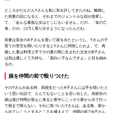
ところがだんだんYさんも私に気を許してきたのね。離婚し
た前妻の話になると、それまでのジェントルな顔が急変し
て、「あんな最低な女はどこにもいません」だの、「金の亡
者」だの、口汚く罵り出すようになったんだわ。
前妻は長女のA子さんを置いて家を出たというし、Yさんの子
育ての苦労を聞いたりするとYさんに同情したわよ。で、再
婚した妻は料理上手でその妻の間に生まれた次女のB子さん
は気は優しくて力持ち。「面白い子なんですよ」と目を細め
るの。
娘を仲間の前で殴りつけた
そのYさんがある時、高校生だったA子さんには手を焼いたと
いう思い出話で、とんでもないことを言い出した。高校生の
娘は遊び仲間が迎えに来ると夜中にこっそり家から出て行っ
て朝まで帰らない。それに気づいたYさんは、ある晩、家か
ら出ていこうとするところを捕まえて、仲間の前でA子さん