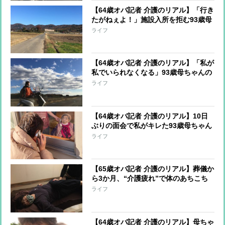
【64歳オバ記者 介護のリアル】「行き
たがねぇよ！」施設入所を拒む93歳母
ちゃんをどう説得するか…頭を悩ませ
ライフ
る
【64歳オバ記者 介護のリアル】「私が
私でいられなくなる」93歳母ちゃんの
自宅介護で私が間違えた2つのこと
ライフ
【64歳オバ記者 介護のリアル】10日
ぶりの面会で私がキレた93歳母ちゃん
のひと言
ライフ
【65歳オバ記者 介護のリアル】葬儀か
ら3か月、“介護疲れ”で体のあちこち
に異変
ライフ
【64歳オバ記者 介護のリアル】母ちゃ