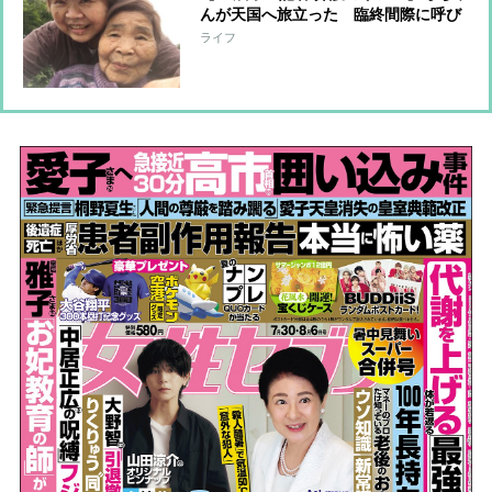
んが天国へ旅立った 臨終間際に呼び
かけた「いづまでも寝でんじゃね。じ
ライフ
ゃがいもの種芋、植えなくちゃなんね
ーべ！」