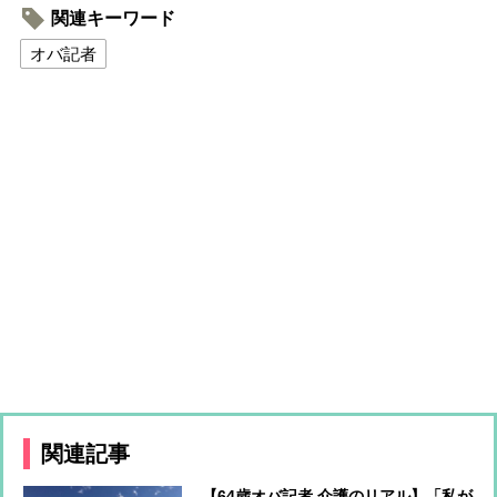
関連キーワード
オバ記者
関連記事
【64歳オバ記者 介護のリアル】「私が