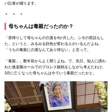
バ記者が綴ります。
＊ ＊ ＊
母ちゃんは毒親だったのか？
「里帰りして母ちゃんの介護を4か月した。シモの世話もし
た」というと、みるみる顔色が変わる人がいるんだよね。
「うちの毒親に介護なんてあり得ない」と言って。
「毒親」。数年前からよく聞くよね。で、先日、知人に誘わ
れた後楽園ホールでのプロレス観戦をしながら考えたわけ。
3月に亡くなった母ちゃんは今でいう毒親だったかと。