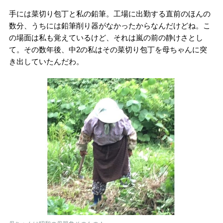
手には菜切り包丁と私の鉛筆。工場に出勤する直前のほんの
数分、うちには鉛筆削り器がなかったからなんだけどね。こ
の場面は私も覚えているけど、それは嵐の前の静けさとし
て。その数年後、中2の私はその菜切り包丁を母ちゃんに突
き出していたんだわ。