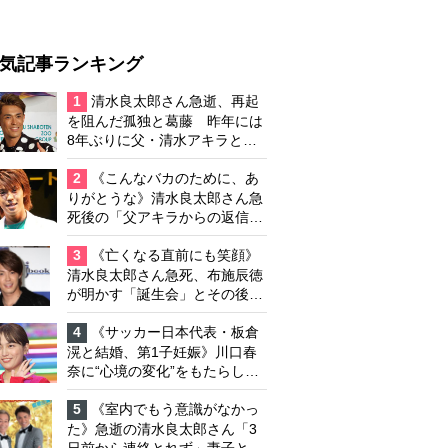
気記事ランキング
1
清水良太郎さん急逝、再起
を阻んだ孤独と葛藤 昨年には
8年ぶりに父・清水アキラと共
演、本格的な活動再開に向かっ
ていたが…周囲が懸念していた
2
《こんなバカのために、あ
「不安定なところ」
りがとうな》清水良太郎さん急
死後の「父アキラからの返信」
布施辰徳が涙で明かす「順番が
違う」
3
《亡くなる直前にも笑顔》
清水良太郎さん急死、布施辰徳
が明かす「誕生会」とその後の
メッセージ
4
《サッカー日本代表・板倉
滉と結婚、第1子妊娠》川口春
奈に“心境の変化”をもたらした
主演映画『ママせか』 身を削
って「がんに蝕まれる母」を演
5
《室内でもう意識がなかっ
じた壮絶な撮影現場
た》急逝の清水良太郎さん「3