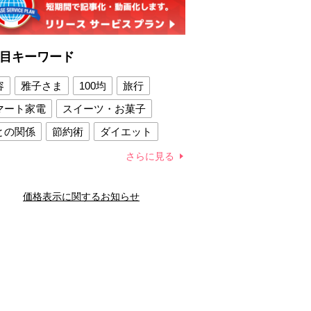
目キーワード
容
雅子さま
100均
旅行
マート家電
スイーツ・お菓子
との関係
節約術
ダイエット
康法
新製品
さらに見る
容賢者のダイエットグッズ
価格表示に関するお知らせ
との関係
新津春子
どか食い