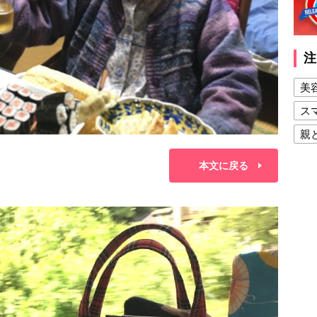
注
美
ス
親
健
本文に戻る
美
夫