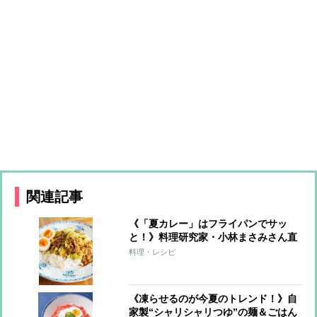
関連記事
《「夏カレー」はフライパンでサッ
と！》料理研究家・小林まさみさん直
伝レシピ
料理・レシピ
《凍らせるのが今夏のトレンド！》自
家製“シャリシャリつゆ”の麺＆ごはん