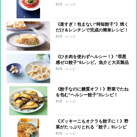
7レシピ
料理・レシピ
《楽すぎ！包まない“時短餃子”》焼く
だけ＆レンチンで完成の簡単レシピ！
料理・レシピ
《ひき肉を使わずヘルシー！》“罪悪
感ゼロ餃子”6レシピ。魚介と大豆製品
で大満足！
料理・レシピ
《餃子なのに糖質オフ！》野菜でたね
を包む“ヘルシー餃子”3レシピ！
料理・レシピ
《ズッキーニもオクラも餃子に！》野
菜がたっぷりとれる「餃子」9レシピ
料理・レシピ