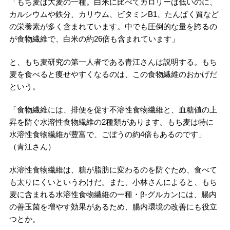
「もち麦は大麦の一種。白米に比べてカロリーは低いのに、
カルシウムや鉄分、カリウム、ビタミンB1、たんぱく質など
の栄養素が多く含まれています。中でも圧倒的な量を誇るの
が食物繊維で、白米の約26倍も含まれています」
と、もち麦研究の第一人者である青江さんは説明する。もち
麦を食べると痩せやすくなるのは、この食物繊維のおかげだ
という。
「食物繊維には、排便を促す不溶性食物繊維と、血糖値の上
昇を防ぐ水溶性食物繊維の2種類があります。もち麦は特に
水溶性食物繊維が豊富で、ごぼうの約4倍もあるのです」
（青江さん）
水溶性食物繊維は、糖が脂肪に変わるのを防ぐため、食べて
も太りにくいというわけだ。また、小林さんによると、もち
麦に含まれる水溶性食物繊維の一種・β‐グルカンには、腸内
の善玉菌を増やす効果があるため、腸内環境の改善にも役立
つとか。