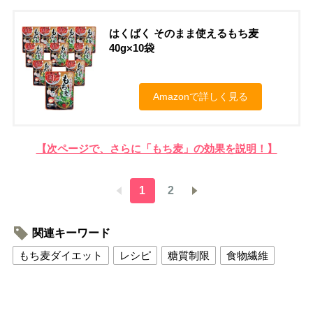
はくばく そのまま使えるもち麦
40g×10袋
Amazonで詳しく見る
【次ページで、さらに「もち麦」の効果を説明！】
1
2
関連キーワード
もち麦ダイエット
レシピ
糖質制限
食物繊維