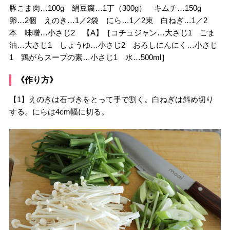
豚こま肉…100g 絹豆腐…1丁（300g） キムチ…150g
卵…2個 えのき…1／2袋 にら…1／2束 白ねぎ…1／2
本 味噌…小さじ2 【A】［コチュジャン…大さじ1 ごま
油…大さじ1 しょうゆ…小さじ2 おろしにんにく…小さじ
1 鶏がらスープの素…小さじ1 水…500ml］
《作り方》
【1】えのきは石づきをとって手で割く。白ねぎは斜め切り
する。にらは4cm幅に切る。