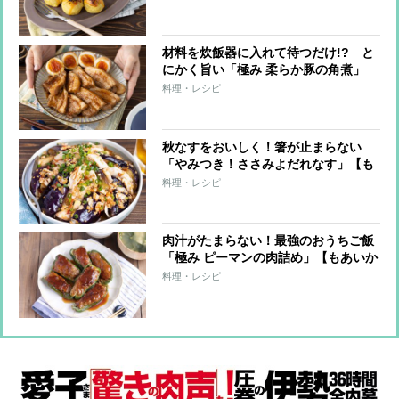
材料を炊飯器に入れて待つだけ!? と
にかく旨い「極み 柔らか豚の角煮」
【もあいかすみ ラクウマレシピ】
料理・レシピ
秋なすをおいしく！箸が止まらない
「やみつき！ささみよだれなす」【も
あいかすみ ラクウマレシピ】
料理・レシピ
肉汁がたまらない！最強のおうちご飯
「極み ピーマンの肉詰め」【もあいか
すみ ラクウマレシピ】
料理・レシピ