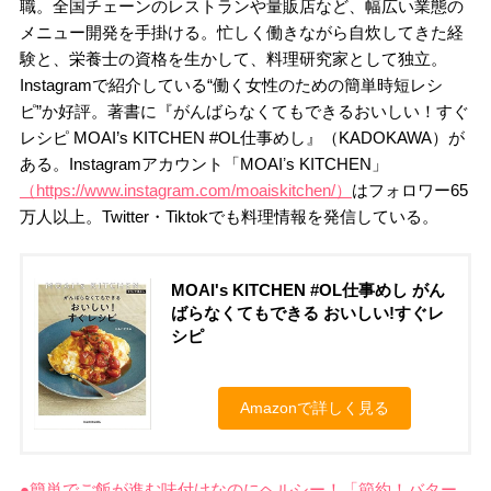
職。全国チェーンのレストランや量販店など、幅広い業態の
メニュー開発を手掛ける。忙しく働きながら自炊してきた経
験と、栄養士の資格を生かして、料理研究家として独立。
Instagramで紹介している“働く女性のための簡単時短レシ
ピ”か好評。著書に『がんばらなくてもできるおいしい！すぐ
レシピ MOAI’s KITCHEN #OL仕事めし』（KADOKAWA）が
ある。Instagramアカウント「MOAIʼs KITCHEN」
（https://www.instagram.com/moaiskitchen/）
はフォロワー65
万人以上。Twitter・Tiktokでも料理情報を発信している。
MOAI's KITCHEN #OL仕事めし がん
ばらなくてもできる おいしい!すぐレ
シピ
Amazonで詳しく見る
●簡単でご飯が進む味付けなのにヘルシー！「節約！バター