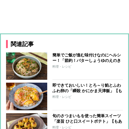
関連記事
簡単でご飯が進む味付けなのにヘルシ
ー！「節約！バターしょうゆのえのき
豚」【もあいかすみ ラクウマレシピ】
料理・レシピ
即できておいしい！とろ～り餡とふわ
ふわ卵の「瞬殺 かにかま天津飯」【も
あいかすみ ラクウマレシピ】
料理・レシピ
旬のさつまいもを使った簡単スイーツ
「楽旨 ひと口スイートポテト」【もあ
いかすみ ラクウマレシピ】
料理・レシピ