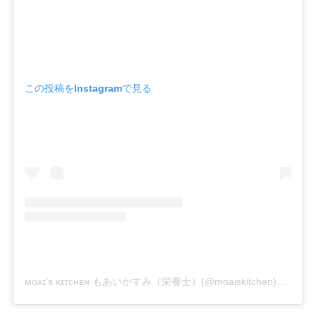
この投稿をInstagramで見る
ᴍᴏᴀɪ’ѕ ᴋɪᴛᴄʜᴇɴ もあいかすみ（栄養士）(@moaiskitchen)がシェアした投稿