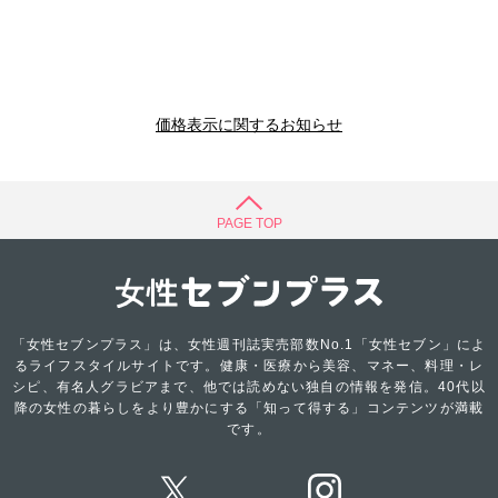
価格表示に関するお知らせ
PAGE TOP
「女性セブンプラス」は、女性週刊誌実売部数No.1「女性セブン」によ
るライフスタイルサイトです。健康・医療から美容、マネー、料理・レ
シピ、有名人グラビアまで、他では読めない独自の情報を発信。40代以
降の女性の暮らしをより豊かにする「知って得する」コンテンツが満載
です。