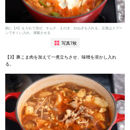
鍋に【A】を入れて混ぜ、キムチ、えのき、白ねぎを入れる。豆腐はスプー
ンですくい入れ、沸騰させる
写真7枚
【3】豚こま肉を加えて一煮立ちさせ、味噌を溶かし入れ
る。