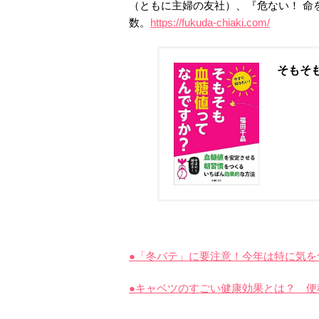
（ともに主婦の友社）、『危ない！ 命
数。
https://fukuda-chiaki.com/
そもそ
●「冬バテ」に要注意！今年は特に気
●キャベツのすごい健康効果とは？ 便