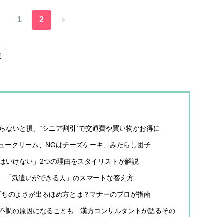
1
2
集
知らないと損、“シニア割引”で交通費や買い物がお得に
ュークリーム、NGはチーズケーキ、みたらし団子
てはいけない」2つの理由をスタイリストが解説
、「気遣いができる人」のスマートな答え方
育ちのよさが出るほめ方とは？マナーのプロが指南
が不調の原因になることも 漢方コンサルタントが語るその