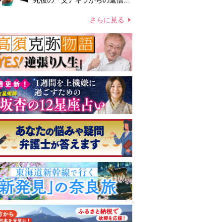
死後の「父アキラからの返信」
布施辰徳が涙で明かす「順番が
違う」
さらに見る