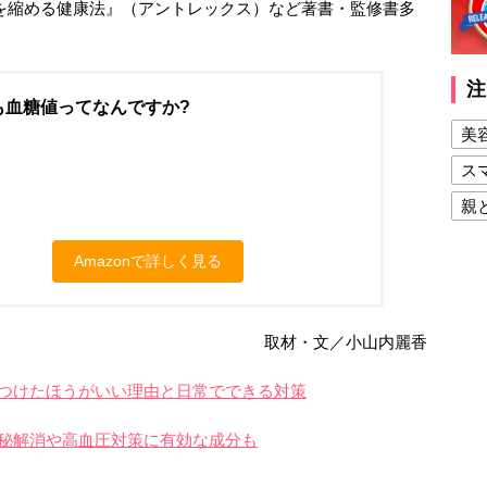
を縮める健康法』（アントレックス）など著書・監修書多
注
も血糖値ってなんですか?
美
ス
親
健
Amazonで詳しく見る
美
夫
取材・文／小山内麗香
をつけたほうがいい理由と日常でできる対策
秘解消や高血圧対策に有効な成分も