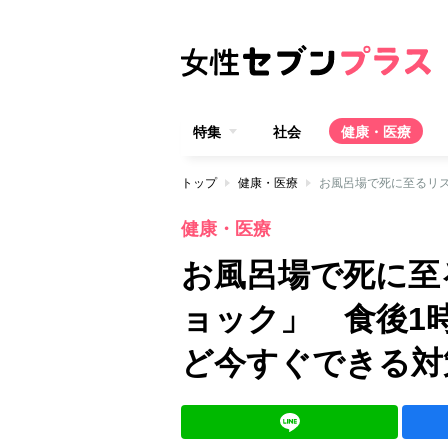
特集
社会
健康・医療
トップ
健康・医療
健康・医療
お風呂場で死に至
ョック」 食後1
ど今すぐできる対