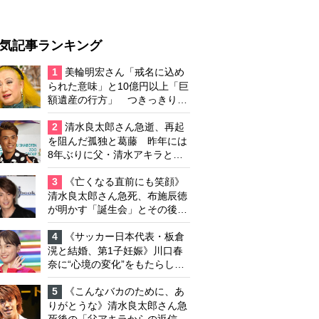
気記事ランキング
1
美輪明宏さん「戒名に込め
られた意味」と10億円以上「巨
額遺産の行方」 つきっきりで
私生活をサポートしていた元俳
優が相続か
2
清水良太郎さん急逝、再起
を阻んだ孤独と葛藤 昨年には
8年ぶりに父・清水アキラと共
演、本格的な活動再開に向かっ
ていたが…周囲が懸念していた
3
《亡くなる直前にも笑顔》
「不安定なところ」
清水良太郎さん急死、布施辰徳
が明かす「誕生会」とその後の
メッセージ
4
《サッカー日本代表・板倉
滉と結婚、第1子妊娠》川口春
奈に“心境の変化”をもたらした
主演映画『ママせか』 身を削
って「がんに蝕まれる母」を演
5
《こんなバカのために、あ
じた壮絶な撮影現場
りがとうな》清水良太郎さん急