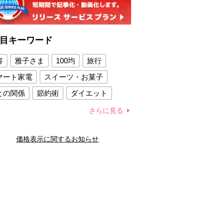
目キーワード
容
雅子さま
100均
旅行
マート家電
スイーツ・お菓子
との関係
節約術
ダイエット
康法
新製品
さらに見る
容賢者のダイエットグッズ
価格表示に関するお知らせ
との関係
新津春子
どか食い