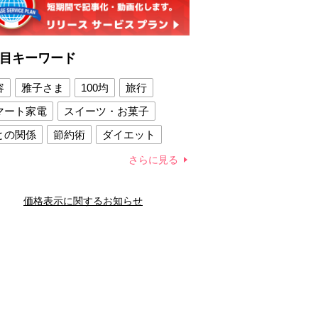
目キーワード
容
雅子さま
100均
旅行
マート家電
スイーツ・お菓子
との関係
節約術
ダイエット
康法
新製品
さらに見る
容賢者のダイエットグッズ
価格表示に関するお知らせ
との関係
新津春子
どか食い