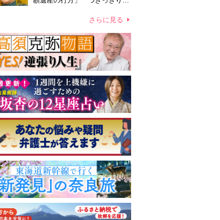
額遺産の行方」 つきっきりで
私生活をサポートしていた元俳
優が相続か
さらに見る