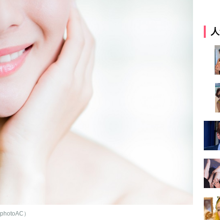
人
otoAC）