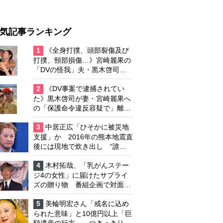
気記事ランキング
1
《全身打撲、頭部裂傷及び
打撲、頸部損傷…》宮崎麗果の
「DVの怪我」夫・黒木啓司の
逮捕で始まる「夫婦の闘争」
2
《DV事案で逮捕されてい
た》黒木啓司が妻・宮崎麗果へ
の「保護命令違反容疑で」離婚
協議は「第二ステージ」へ
3
中居正広「ひそかに被災地
支援」か 2016年の熊本地震直
後には現地で炊き出し “誰に
も知られなくて良い”と、むし
ろ強まる福祉活動への思い
4
木村拓哉、「乳がんステー
ジ4の女性」に届けたサプライ
ズの贈り物 番組企画で対面し
たファンが、夢と希望を与える
心遣いに「うれしくて号泣しま
5
美輪明宏さん「戒名に込め
した」
られた意味」と10億円以上「巨