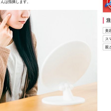
さんは指摘します。
注
美
ス
親
健
美
夫