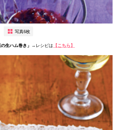
写真6枚
菜の生ハム巻き」
→レシピは
【こちら】