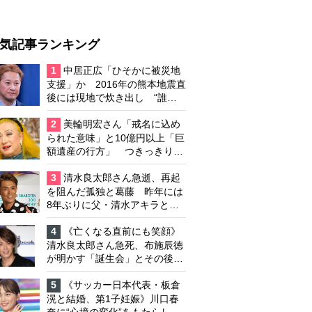
気記事ランキング
1
中居正広「ひそかに被災地
支援」か 2016年の熊本地震直
後には現地で炊き出し “誰に
も知られなくて良い”と、むし
ろ強まる福祉活動への思い
2
美輪明宏さん「戒名に込め
られた意味」と10億円以上「巨
額遺産の行方」 つきっきりで
私生活をサポートしていた元俳
優が相続か
3
清水良太郎さん急逝、再起
を阻んだ孤独と葛藤 昨年には
8年ぶりに父・清水アキラと共
演、本格的な活動再開に向かっ
ていたが…周囲が懸念していた
4
《亡くなる直前にも笑顔》
「不安定なところ」
清水良太郎さん急死、布施辰徳
が明かす「誕生会」とその後の
メッセージ
5
《サッカー日本代表・板倉
滉と結婚、第1子妊娠》川口春