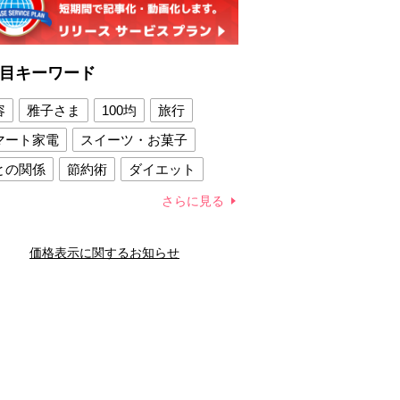
目キーワード
容
雅子さま
100均
旅行
マート家電
スイーツ・お菓子
との関係
節約術
ダイエット
康法
新製品
さらに見る
容賢者のダイエットグッズ
価格表示に関するお知らせ
との関係
新津春子
どか食い