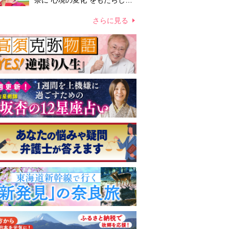
奈に“心境の変化”をもたらした
主演映画『ママせか』 身を削
って「がんに蝕まれる母」を演
さらに見る
じた壮絶な撮影現場