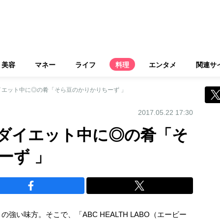
美容
マネー
ライフ
料理
エンタメ
関連サ
イエット中に◎の肴「そら豆のかりかりちーず 」
2017.05.22 17:30
ダイエット中に◎の肴「そ
ーず 」
い味方。そこで、「ABC HEALTH LABO（エービー