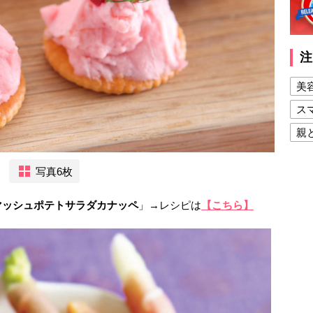
注
美
ス
親
健
写真6枚
美
夫
マッシュポテトサラダカナッペ
」→レシピは
【こちら】