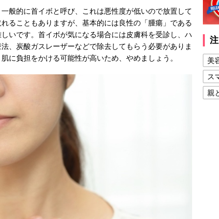
、一般的に首イボと呼び、これは悪性度が低いので放置して
取れることもありますが、基本的には良性の「腫瘍」である
難しいです。首イボが気になる場合には皮膚科を受診し、ハ
注
療法、炭酸ガスレーザーなどで除去してもらう必要がありま
、肌に負担をかける可能性が高いため、やめましょう。
美
ス
親
健
美
夫