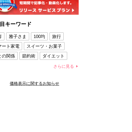
目キーワード
容
雅子さま
100均
旅行
マート家電
スイーツ・お菓子
との関係
節約術
ダイエット
康法
新製品
さらに見る
容賢者のダイエットグッズ
価格表示に関するお知らせ
との関係
新津春子
どか食い