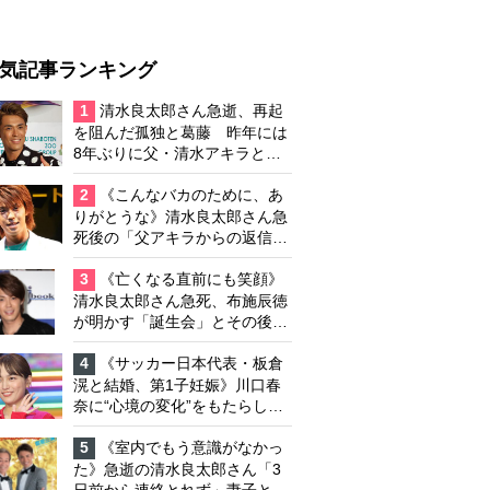
気記事ランキング
1
清水良太郎さん急逝、再起
を阻んだ孤独と葛藤 昨年には
8年ぶりに父・清水アキラと共
演、本格的な活動再開に向かっ
ていたが…周囲が懸念していた
2
《こんなバカのために、あ
「不安定なところ」
りがとうな》清水良太郎さん急
死後の「父アキラからの返信」
布施辰徳が涙で明かす「順番が
違う」
3
《亡くなる直前にも笑顔》
清水良太郎さん急死、布施辰徳
が明かす「誕生会」とその後の
メッセージ
4
《サッカー日本代表・板倉
滉と結婚、第1子妊娠》川口春
奈に“心境の変化”をもたらした
主演映画『ママせか』 身を削
って「がんに蝕まれる母」を演
5
《室内でもう意識がなかっ
じた壮絶な撮影現場
た》急逝の清水良太郎さん「3