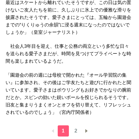
最近はスケートから離れていたそうですが、この日は気の置
けないご友人たちを前に、久しぶりに氷上での優雅な滑りを
披露されたそうです。愛子さまにとっては、五輪から園遊会
までの“りくりゅうの余韻”に浸る週末になったのではないで
しょうか」（皇室ジャーナリスト）
社会人3年目を迎え、仕事と公務の両立という多忙な日々
を送られる愛子さまだが、時間を見つけてプライベートな時
間も楽しまれているようだ。
「園遊会の前の週には母校で開かれた『オール学習院の集
い』に参加され、その後はご学友たちと遊びに行かれたと聞
いています。愛子さまはボウリングもお好きでかなりの腕前
だとか。スピンの効いた鋭いボールを投じられるそうです。
旧友と集まりうまくオンとオフを切り替えて、リフレッシュ
されているのでしょう」（宮内庁関係者）
1
2