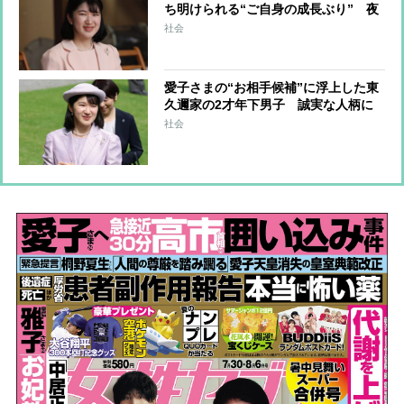
ち明けられる“ご自身の成長ぶり” 夜
型生活を改め「朝、余裕をもって起き
社会
られるようになりました」 職場では
積極的に残業も
愛子さまの“お相手候補”に浮上した東
久邇家の2才年下男子 誠実な人柄に
接した美智子さまは「愛子の結婚相手
社会
にふさわしい」と推薦か