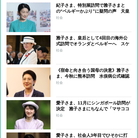
紀子さま、特別展訪問で雅子さまと
の“ベルギーかぶり”に疑問の声 天皇
家と秋篠宮家の間では度々公務が“バ
社会
ッティング”して問題視
雅子さま、皇后として4回目の海外公
式訪問でオランダとベルギーへ スケ
ジュールには“謎の空白” 宿泊先は両
社会
国の王宮や王室が所有する別荘か
《宿命と向き合う国母の決意》雅子さ
ま、今秋に熊本訪問 水俣病公式確認
から70年を迎え、現地では水俣へのご
社会
訪問を期待する声も
愛子さま、11月にシンガポール訪問が
決定 雅子さまにちなんで「マサココ
ウタイシヒデンカ」と命名された真っ
社会
白な蘭が飾られる国立植物園を訪問か
愛子さま、社会人3年目でひそかに打