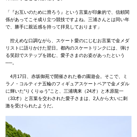
「『お互いのために滑ろう』という言葉が印象的で、信頼関
係があってこそ成り立つ競技ですよね。三浦さんとは同い年
で、勝手に親近感を持って拝見しております」
控えめな口調ながら、スケート愛のにじむお言葉で金メダ
リストに語りかけた翌日。都内のスケートリンクには、弾け
る笑顔でステップを踏む、愛子さまのお姿があったという
──。
4月17日、赤坂御苑で開催された春の園遊会。そこで、ミ
ラノ・コルティナ五輪のフィギュアスケートペアで金メダル
に輝いた“りくりゅう”こと、三浦璃来（24才）と木原龍一
（33才）と言葉を交わされた愛子さまは、2人から大いに刺
激を受けられたようだ。