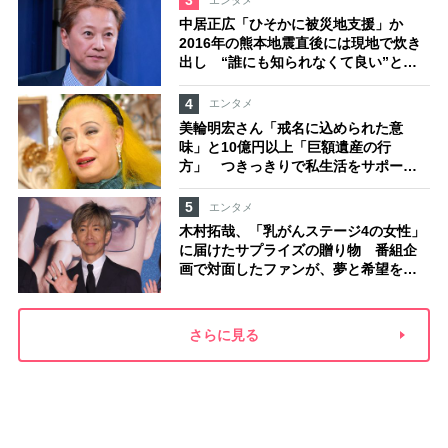
3
中居正広「ひそかに被災地支援」か
2016年の熊本地震直後には現地で炊き
出し “誰にも知られなくて良い”と、
むしろ強まる福祉活動への思い
4
エンタメ
美輪明宏さん「戒名に込められた意
味」と10億円以上「巨額遺産の行
方」 つきっきりで私生活をサポート
していた元俳優が相続か
5
エンタメ
木村拓哉、「乳がんステージ4の女性」
に届けたサプライズの贈り物 番組企
画で対面したファンが、夢と希望を与
える心遣いに「うれしくて号泣しまし
た」
さらに見る