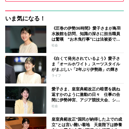
いま気になる！
《圧巻の伊勢36時間》愛子さまが鳥羽
水族館を訪問、知識の深さに担当職員
は驚嘆 “お木曳行事”には法被姿で参
加「市民に交じって一生懸命引いてお
社会
られました」
《白くて発光されているよう》愛子さ
ま「オールホワイト」スーツスタイル
がまぶしい「2年ぶり伊勢路」の輝き
ライフ
愛子さま、皇室典範改正の暗雲を跳ね
返すかのように激動の日々 仕事の合
間に伊勢神宮、アジア競技大会、シン
ガポール…スケジュールはびっしり
社会
「天皇家のご長女」の揺るがぬ思い
皇室典範改正“国民が納得した上での成
立”とは言い難い着地 天皇陛下は静養