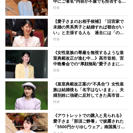
中にご署名“内容が不服でも拒否するこ
とはできない” 米大手紙は男系男子に
社会
固執する日本の現状を批判的に報道
【愛子さまのお相手候補】「旧宮家で
未婚の男系男子と結婚すれば都合がい
い」と主張する人も 過去には「のび
太くん」「野球部エース」「華道家元
社会
の孫」などの名前
《女性皇族の尊厳を無視するような皇
室典範改正が進む中…》高市首相、宮
中晩餐会での“厚顔無恥”愛子さまに近
づきハイテンションで会話、小泉進次
社会
郎夫妻と30分ほど取り囲む
《皇室典範改正案の“不具合”》女性皇
族は結婚後も「名字はないまま」、夫
婦別姓に強硬に反対してきた高市首相
の“大いなる矛盾”
社会
《アウトレットでの購入と見られる》
愛子さま「那須ご静養」で披露された
「5500円かりゆしウェア」南国風リン
クコーデ
ライフ