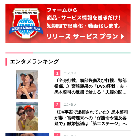
エンタメランキング
1
エンタメ
《全身打撲、頭部裂傷及び打撲、頸部
損傷…》宮崎麗果の「DVの怪我」夫・
黒木啓司の逮捕で始まる「夫婦の闘
争」
2
エンタメ
《DV事案で逮捕されていた》黒木啓司
が妻・宮崎麗果への「保護命令違反容
疑で」離婚協議は「第二ステージ」へ
エンタメ