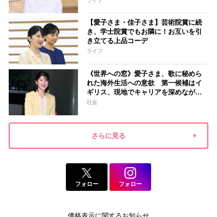
【愛子さま・佳子さま】芸術院賞に続
き、学士院賞でもお隣に！お互いを引
き立てる上品コーデ
ライフ
《世界への窓》愛子さま、歌に秘めら
れた海外生活への意欲 第一候補はイ
ギリス、現地でキャリアを深めながら
海外経験を積まれる選択肢も
社会
さらに見る
フォロー
フォロー
価格表示に関するお知らせ