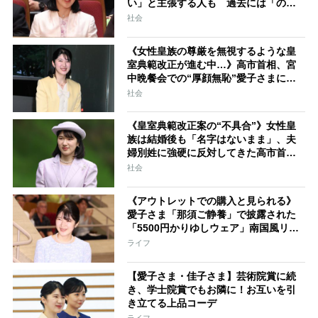
い」と主張する人も 過去には「のび
太くん」「野球部エース」「華道家元
社会
の孫」などの名前
《女性皇族の尊厳を無視するような皇
室典範改正が進む中…》高市首相、宮
中晩餐会での“厚顔無恥”愛子さまに近
づきハイテンションで会話、小泉進次
社会
郎夫妻と30分ほど取り囲む
《皇室典範改正案の“不具合”》女性皇
族は結婚後も「名字はないまま」、夫
婦別姓に強硬に反対してきた高市首相
の“大いなる矛盾”
社会
《アウトレットでの購入と見られる》
愛子さま「那須ご静養」で披露された
「5500円かりゆしウェア」南国風リン
クコーデ
ライフ
【愛子さま・佳子さま】芸術院賞に続
き、学士院賞でもお隣に！お互いを引
き立てる上品コーデ
ライフ