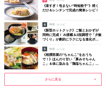
3
《楽すぎ！包まない“時短餃子”》焼く
だけ＆レンチンで完成の簡単レシピ！
4
料理・レシピ
《新型ホットクック》ご飯とおかずが
同時に完成！ AI搭載＆2段調理で「夕飯
づくり」が劇的にラクになる進化ポイ
ント【発表会レポ】
5
料理・レシピ
《相撲部屋の“ちゃんこ”をおうち
で！》ほんのり甘い「豚みそちゃん
こ」＆体に染みる「鶏塩ちゃんこ」レ
シピ
さらに見る