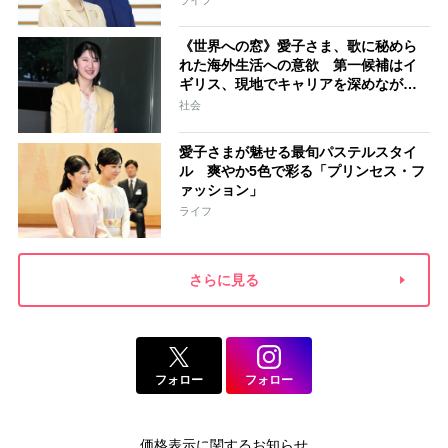
《世界への窓》愛子さま、歌に秘めら
れた海外生活への意欲 第一候補はイ
ギリス、現地でキャリアを深めながら
海外経験を積まれる選択肢も
社会
愛子さまが魅せる最旬パステルスタイ
ル 爽やか5色で彩る「プリンセス・フ
ァッション」
ライフ
さらに見る
フォロー
フォロー
価格表示に関するお知らせ