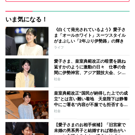
いま気になる！
《白くて発光されているよう》愛子さ
ま「オールホワイト」スーツスタイル
がまぶしい「2年ぶり伊勢路」の輝き
ライフ
愛子さま、皇室典範改正の暗雲を跳ね
返すかのように激動の日々 仕事の合
間に伊勢神宮、アジア競技大会、シン
ガポール…スケジュールはびっしり
社会
「天皇家のご長女」の揺るがぬ思い
皇室典範改正“国民が納得した上での成
立”とは言い難い着地 天皇陛下は静養
中にご署名“内容が不服でも拒否するこ
とはできない” 米大手紙は男系男子に
社会
固執する日本の現状を批判的に報道
【愛子さまのお相手候補】「旧宮家で
未婚の男系男子と結婚すれば都合がい