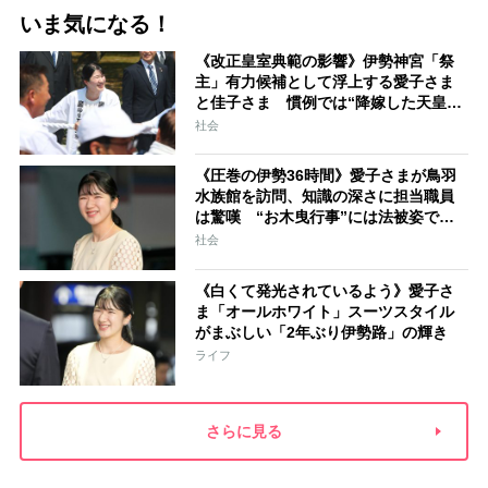
いま気になる！
《改正皇室典範の影響》伊勢神宮「祭
主」有力候補として浮上する愛子さま
と佳子さま 慣例では“降嫁した天皇家
の女性”が就任「結婚と祭祀の狭間で思
社会
い悩むことになるでしょう」
《圧巻の伊勢36時間》愛子さまが鳥羽
水族館を訪問、知識の深さに担当職員
は驚嘆 “お木曳行事”には法被姿で参
加「市民に交じって一生懸命引いてお
社会
られました」
《白くて発光されているよう》愛子さ
ま「オールホワイト」スーツスタイル
がまぶしい「2年ぶり伊勢路」の輝き
ライフ
さらに見る