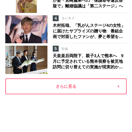
が妻・宮崎麗果への「保護命令違反容
疑で」離婚協議は「第二ステージ」へ
4
エンタメ
木村拓哉、「乳がんステージ4の女性」
に届けたサプライズの贈り物 番組企
画で対面したファンが、夢と希望を与
える心遣いに「うれしくて号泣しまし
た」
5
社会
天皇皇后両陛下、親子3人で熊本へ 9
月に予定されている熊本視察を被災地
訪問に切り替えての実施が現実的か
上皇ご夫妻から受け継ぐ“国民への寄り
添い方”
さらに見る