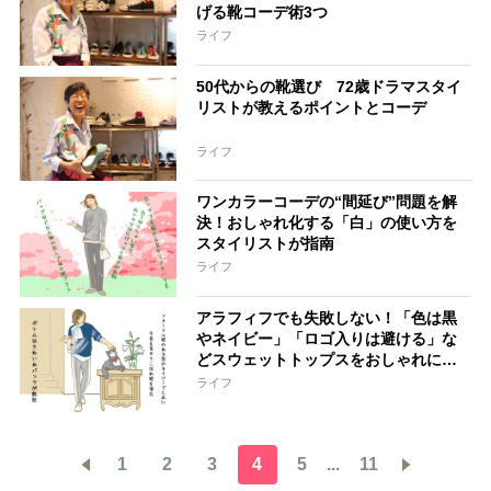
げる靴コーデ術3つ
ライフ
50代からの靴選び 72歳ドラマスタイ
リストが教えるポイントとコーデ
ライフ
ワンカラーコーデの“間延び”問題を解
決！おしゃれ化する「白」の使い方を
スタイリストが指南
ライフ
アラフィフでも失敗しない！「色は黒
やネイビー」「ロゴ入りは避ける」な
どスウェットトップスをおしゃれに見
せるコツ
ライフ
1
2
3
4
5
...
11