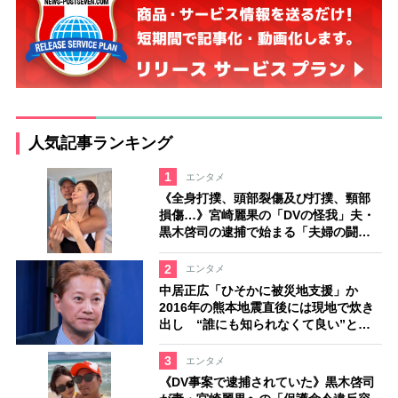
人気記事ランキング
1
エンタメ
《全身打撲、頭部裂傷及び打撲、頸部
損傷…》宮崎麗果の「DVの怪我」夫・
黒木啓司の逮捕で始まる「夫婦の闘
争」
2
エンタメ
中居正広「ひそかに被災地支援」か
2016年の熊本地震直後には現地で炊き
出し “誰にも知られなくて良い”と、
むしろ強まる福祉活動への思い
3
エンタメ
《DV事案で逮捕されていた》黒木啓司