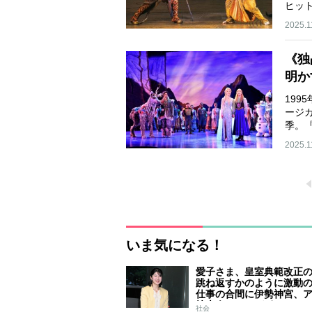
ヒッ
ン…
2025.1
《独
明か
199
ージ
季。
独…
2025.1
いま気になる！
愛子さま、皇室典範改正
跳ね返すかのように激動
仕事の合間に伊勢神宮、
技大会、シンガポール…
社会