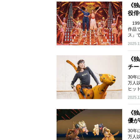
《独
役俳
19
作品
ス』
は…
2025.1
《独
チー
30年
万人
ヒッ
ン…
2025.1
《独
優が
30年
万人