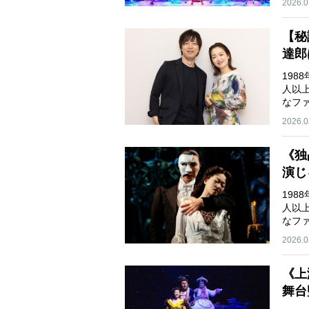
2026.0
【秘
達郎
198
人以
なフ
今…
2026.0
《独
演じ
198
人以
なフ
今…
2026.0
《上
舞台