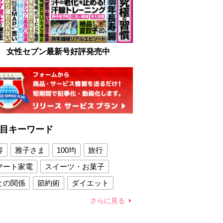
女性セブン最新号好評発売中
目キーワード
容
雅子さま
100均
旅行
マート家電
スイーツ・お菓子
との関係
節約術
ダイエット
康法
新製品
さらに見る
容賢者のダイエットグッズ