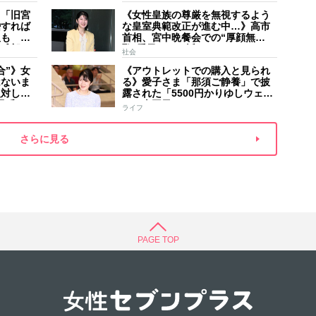
家のご長
手紙は男系男子に固執する日本の
夫
】「旧宮
《女性皇族の尊厳を無視するよう
現状を批判的に報道
婚すれば
な皇室典範改正が進む中…》高市
人も 過
首相、宮中晩餐会での“厚顔無
野球部エ
恥”愛子さまに近づきハイテンショ
社会
などの名
ンで会話、小泉進次郎夫妻と30分
合”》女
《アウトレットでの購入と見られ
ほど取り囲む
はないま
る》愛子さま「那須ご静養」で披
反対して
露された「5500円かりゆしウェ
矛盾”
ア」南国風リンクコーデ
ライフ
さらに見る
PAGE TOP