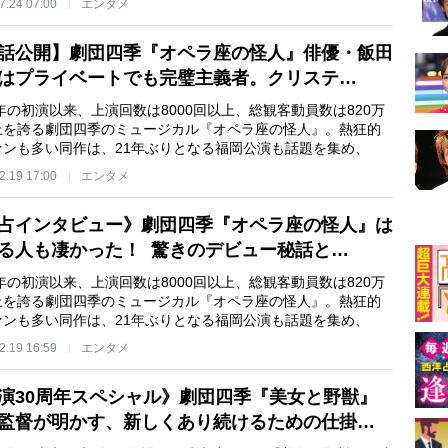
7.24 07:00
エンタメ
話公開】劇団四季『オペラ座の怪人』俳優・飯田
はプライベートでも完璧主義者。クリステ…
8年の初演以来、上演回数は8000回以上、総観客動員数は820万
上を誇る劇団四季のミュージカル『オペラ座の怪人』。熱狂的
ァンも多い同作は、21年ぶりとなる福岡公演も話題を集め、
2.19 17:00
エンタメ
占インタビュー》劇団四季『オペラ座の怪人』は
る人も凄かった！ 驚きのデビュー秘話と…
8年の初演以来、上演回数は8000回以上、総観客動員数は820万
上を誇る劇団四季のミュージカル『オペラ座の怪人』。熱狂的
ァンも多い同作は、21年ぶりとなる福岡公演も話題を集め、
2.19 16:59
エンタメ
演30周年スペシャル》劇団四季『美女と野獣』
監督が明かす、新しくあり続けるための仕掛…