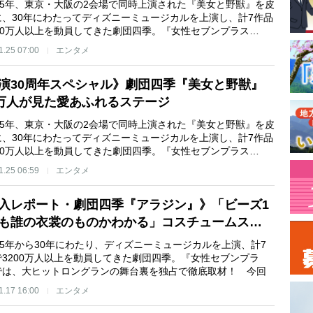
95年、東京・大阪の2会場で同時上演された『美女と野獣』を皮
に、30年にわたってディズニーミュージカルを上演し、計7作品
200万人以上を動員してきた劇団四季。『女性セブンプラス…
1.25 07:00
エンタメ
演30周年スペシャル》劇団四季『美女と野獣』
7万人が見た愛あふれるステージ
95年、東京・大阪の2会場で同時上演された『美女と野獣』を皮
に、30年にわたってディズニーミュージカルを上演し、計7作品
200万人以上を動員してきた劇団四季。『女性セブンプラス…
1.25 06:59
エンタメ
入レポート・劇団四季『アラジン』》「ビーズ1
も誰の衣裳のものかわかる」コスチュームス…
95年から30年にわたり、ディズニーミュージカルを上演、計7
で3200万人以上を動員してきた劇団四季。『女性セブンプラ
では、大ヒットロングランの舞台裏を独占で徹底取材！ 今回
1.17 16:00
エンタメ