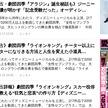
占・劇団四季『アラジン』誕生秘話も》ジーニー
優が明かす「記念受験だった」オーディシ…
95年から30年にわたり、ディズニーミュージカルを上演、計7
で3200万人以上を動員してきた劇団四季。『女性セブンプラ
では、大ヒットロングランの舞台裏を独占で徹底取材！ 今回
1.17 15:58
エンタメ
占》劇団四季『ライオンキング』チーター以上に
ターになりきる方法と人生を変えた小道具…
にわたってディズニーミュージカルを上演し、計7作品で3200
以上を動員してきた劇団四季。『女性セブンプラス』では、大
トロングランの舞台裏を独占で徹底取材！ 今回は『ライオ
1.10 16:00
エンタメ
占詳報》劇団四季『ライオンキング』スカー役俳
教える“狂気と悲哀”の作り方【ディズニー…
にわたってディズニーミュージカルを上演し、計7作品で3200
以上を動員してきた劇団四季。『女性セブンプラス』では、大