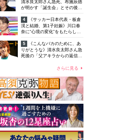
「不安定なところ」
清水良太郎さん急死、布施辰徳
が明かす「誕生会」とその後の
メッセージ
4
《サッカー日本代表・板倉
滉と結婚、第1子妊娠》川口春
奈に“心境の変化”をもたらした
主演映画『ママせか』 身を削
って「がんに蝕まれる母」を演
5
《こんなバカのために、あ
じた壮絶な撮影現場
りがとうな》清水良太郎さん急
死後の「父アキラからの返信」
布施辰徳が涙で明かす「順番が
違う」
さらに見る