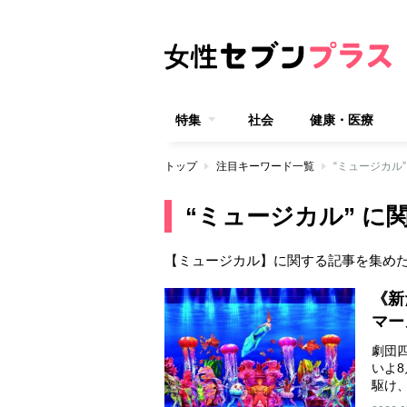
特集
社会
健康・医療
トップ
注目キーワード一覧
“ミュージカル
“ミュージカル” に
【ミュージカル】に関する記事を集め
《新
マー
劇団
いよ
駆け