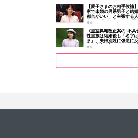
ールはびっしり 「天皇
【愛子さまのお相手候補
女」の揺るがぬ思い
家で未婚の男系男子と結
都合がいい」と主張する
去には「のび太くん」「
社会
ース」「華道家元の孫」
《皇室典範改正案の“不具
前
性皇族は結婚後も「名字
ま」、夫婦別姓に強硬に
きた高市首相の“大いなる
社会