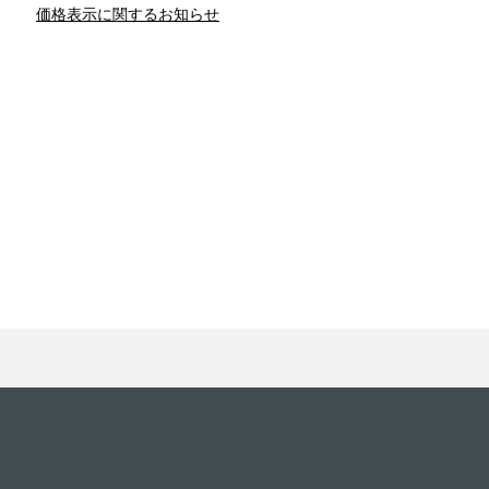
価格表示に関するお知らせ
との関係
新津春子
どか食い