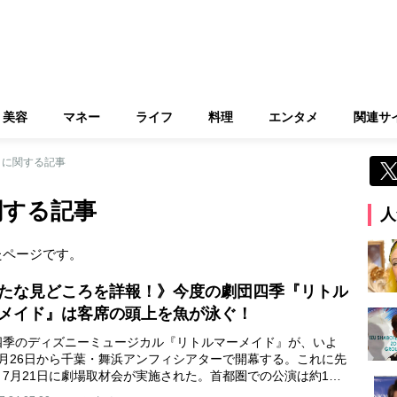
美容
マネー
ライフ
料理
エンタメ
関連サ
” に関する記事
関する記事
人
たページです。
たな見どころを詳報！》今度の劇団四季『リトル
メイド』は客席の頭上を魚が泳ぐ！
四季のディズニーミュージカル『リトルマーメイド』が、いよ
8月26日から千葉・舞浜アンフィシアターで開幕する。これに先
、7月21日に劇場取材会が実施された。首都圏での公演は約1…