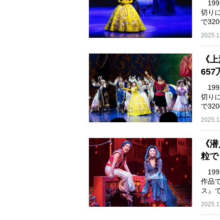
19
切り
で3
2025.1
《上
65
19
切り
で3
2025.1
《潜
粒で
19
作品
ス』
は…
2025.1