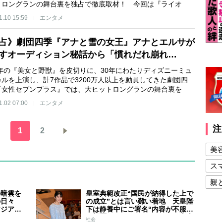
トロングランの舞台裏を独占で徹底取材！ 今回は『ライオ
1.10 15:59
エンタメ
占》劇団四季『アナと雪の女王』アナとエルサが
すオーディション秘話から「慣れだれ崩れ…
5年の『美女と野獣』を皮切りに、30年にわたりディズニーミュ
カルを上演し、計7作品で3200万人以上を動員してきた劇団四
『女性セブンプラス』では、大ヒットロングランの舞台裏を
1.02 07:00
エンタメ
注
1
2
美
ス
親
の暗雲を
皇室典範改正“国民が納得した上で
健
の日々
の成立”とは言い難い着地 天皇陛
アジア競
下は静養中にご署名“内容が不服で
美
スケジュ
も拒否することはできない” 米大
社会