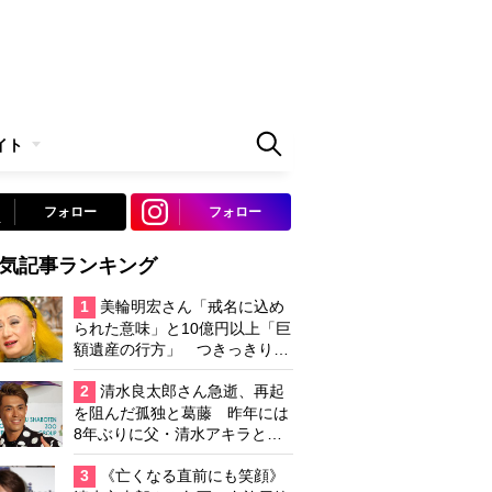
イト
フォロー
フォロー
気記事ランキング
1
美輪明宏さん「戒名に込め
られた意味」と10億円以上「巨
額遺産の行方」 つきっきりで
私生活をサポートしていた元俳
優が相続か
2
清水良太郎さん急逝、再起
を阻んだ孤独と葛藤 昨年には
8年ぶりに父・清水アキラと共
演、本格的な活動再開に向かっ
ていたが…周囲が懸念していた
3
《亡くなる直前にも笑顔》