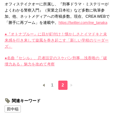
オフィステイクオーに所属し、『刑事ドラマ・ミステリーが
よくわかる警察入門』（実業之日本社）など多数に執筆参
加。他、ネットメディアへの寄稿多数。現在、CREA WEBで
「勝手に再ブーム」を連載中。
https://twitter.com/ine_tanaka
●『オトナブルー』に目が釘付け！懐かしさとイマドキと未
来感を行き来して旋風を巻き起こす「新しい学校のリーダー
ズ」
●名曲『セシル』、忍者設定のスケバン刑事…浅香唯の「破
壊力ある」魅力を改めて考察
1
2
関連キーワード
田中稲