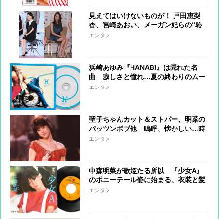
見えてはいけないものが！ 戸田恵梨
香、宮崎あおい、メーガン妃らの“恥
ずかしい”写真
エンタメ
浜崎あゆみ『HANABI』は隠れた名
曲 寂しさと憧れ…夏の終わりのムー
ド高める歌姫たちの「花火ソング」
エンタメ
聖子ちゃんカット＆ストパー、明菜の
パッツンボブ他 嗚呼、懐かしい…時
代を彩ったアイドルの髪型
エンタメ
中森明菜が歌姫たる所以 『少女A』
のポニーテール姿に始まる、衣装と髪
型の“明菜伝説”
エンタメ