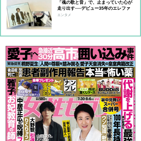
「魂の歌と音」で、止まっていた心が
走り出す──デビュー35年のエレファ
ントカシマシ「背中を押してくれた」
エンタメ
名曲・名盤紹介