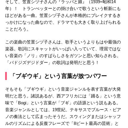
そして、笠置シヅ子さんの『ラッパと娘』（1939=昭和14
年）！ トランぺッターとの掛け合いで歌うという斬新にも
ほどがある一曲。笠置シヅ子さんが本格的にブレイクするき
っかけになった曲なので、ドラマでも大きく取り上げられる
ことだろう。
この楽曲の笠置シヅ子さんは、歌手というよりもはや最強の
楽器。歌詞にスキャットがいっぱい入っていて、理屈ではな
い音楽の「ノリ」のすばらしさをガツンと思い知らされる。
「バドジズデジドダー」の歌詞は発明だと思う！
「ブギウギ」という言葉が放つパワー
そもそも「ブギウギ」という音楽ジャンルを表す言葉が大発
明だと思う。諸説あるが、西アフリカには「踊る」という意
味で「Bogi」という言葉が「ブギ」の語源という説もある。
音楽ジャンルとしては、19世紀、テキサスでブルース・ピア
ノの奏法として広まったそうだ。スウィングまたはシャッフ
ルのリズムによる反復フレーズで「8ビート最高の芸術」と