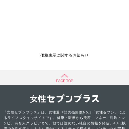
価格表示に関するお知らせ
PAGE TOP
「女性セブンプラス」は、女性週刊誌実売部数No.1「女性セブン」によ
るライフスタイルサイトです。健康・医療から美容、マネー、料理・レ
シピ、有名人グラビアまで、他では読めない独自の情報を発信。40代以
降の女性の暮らしをより豊かにする「知って得する」コンテンツが満載