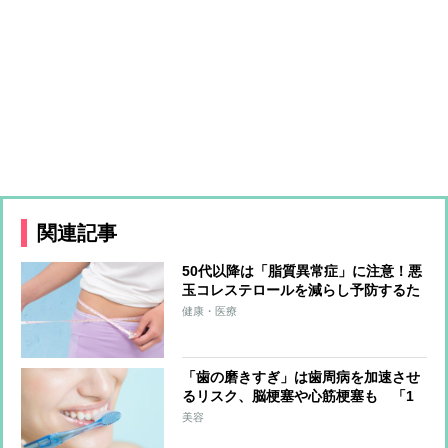
関連記事
50代以降は「脂質異常症」に注意！悪
玉コレステロールを減らし予防するた
めの食材は？
健康・医療
「歯の磨きすぎ」は歯周病を加速させ
るリスク、脳梗塞や心筋梗塞も 「1
日3回」「3分」「フロスが先」”正し
美容
い歯磨き”のやり方を歯のプロが解説