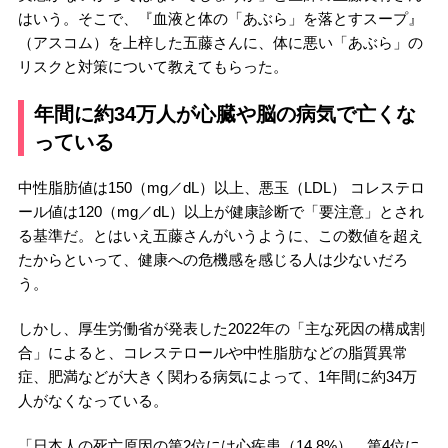
はいう。そこで、『血液と体の「あぶら」を落とすスープ』
（アスコム）を上梓した五藤さんに、体に悪い「あぶら」の
リスクと対策について教えてもらった。
年間に約34万人が心臓や脳の病気で亡くな
っている
中性脂肪値は150（mg／dL）以上、悪玉（LDL） コレステロ
ール値は120（mg／dL）以上が健康診断で「要注意」とされ
る基準だ。とはいえ五藤さんがいうように、この数値を超え
たからといって、健康への危機感を感じる人は少ないだろ
う。
しかし、厚生労働省が発表した2022年の「主な死因の構成割
合」によると、コレステロールや中性脂肪などの脂質異常
症、肥満などが大きく関わる病気によって、1年間に約34万
人がなくなっている。
「日本人の死亡原因の第2位には心疾患（14.8%）、第4位に