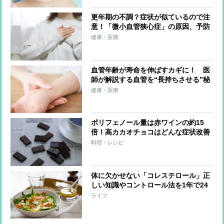
更年期の不調？症状が似ているので注
意！「微小血管狭心症」の原因、予防
法を解説
健康・医療
血管年齢が寿命を伸ばすカギに！ 医
師が解説する血管を“長持ちさせる”秘
訣、運動のしすぎは逆効果？「血管若
健康・医療
返り体操」のやり方
ポリフェノール量は赤ワインの約15
倍！高カカオチョコはどんな症状改善
に役立つのか医師が解説
料理・レシピ
体に欠かせない「コレステロール」正
しい知識やコントロール法を1年で24
㎏減量した専門家が解説
ライフ