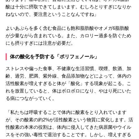
酸は十分に摂取できてしまいます。むしろとりすぎになりか
ねないので、要注意ということなんですね」
よいあぶらを多く含む食品にも飽和脂肪酸やオメガ6脂肪酸
が少量ながら含まれている。また、カロリー過多を防ぐため
にも摂りすぎには注意が必要だ。
体の酸化を予防する「ポリフェノール」
ストレスや偏った食事、不健康な生活習慣、喫煙、飲酒、加
齢、過労、肥満、紫外線、食品添加物などによって、体内の
活性酸素が増えすぎると体が「酸化」する現象が起こる。こ
れを放置していると、体はボロボロになり、やはり死にいた
る病につながっていく。
「私たちは呼吸することで体内に酸素をとり入れています
が、その酸素の約2%が活性酸素という物質に変化します。活
性酸素の本来の役割は、体内に侵入してきた病原菌やウイル
スをその強い毒性で退治することです。しかし、増えすぎる