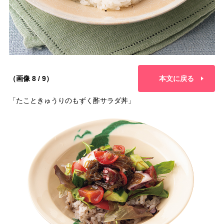
（画像 8 / 9）
本文に戻る
「たこときゅうりのもずく酢サラダ丼」