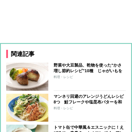
関連記事
野菜や大豆製品、乾物を使った“かさ
増し節約レシピ”10種 じゃがいもを
使ったハンバーグ、キャベツの代わり
料理・レシピ
にもやしでお好み焼き
マンネリ回避のアレンジうどんレシピ
8つ 鮭フレークや塩昆布バターを和
えるだけ、ミートソースなどレトルト
料理・レシピ
食品を活用したレンチン調理で簡単
トマト缶で中華風＆エスニックに！え