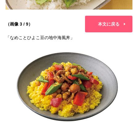
（画像 3 / 9）
本文に戻る
「なめことひよこ豆の地中海風丼」