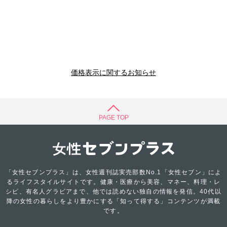
価格表示に関するお知らせ
PAGE TOP
「女性セブンプラス」は、女性週刊誌実売部数No.1「女性セブン」によ
るライフスタイルサイトです。健康・医療から美容、マネー、料理・レ
シピ、有名人グラビアまで、他では読めない独自の情報を発信。40代以
降の女性の暮らしをより豊かにする「知って得する」コンテンツが満載
です。