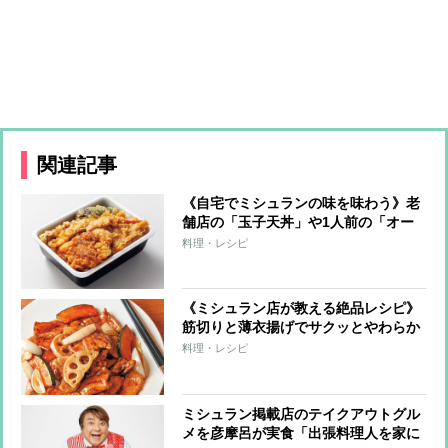
関連記事
《自宅でミシュランの味を味わう》老
舗店の「玉子天丼」や1人前の「オー
ドブル」など東京・関西のビブグルマ
料理・レシピ
ン選出店のテイクアウトメニューを紹
介
《ミシュラン店が教える絶品レシピ》
筋切りと薄衣揚げでサクッとやわらか
な「とんかつ」、“水を吸わせた薄切
料理・レシピ
り肉”でジューシーな「酢豚」に！
ミシュラン掲載店のテイクアウトグル
メを彦摩呂が実食「出張料理人を家に