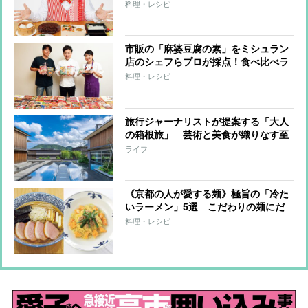
呼ぶレベルや〜！」と評したビーフシ
料理・レシピ
チューなど11品
市販の「麻婆豆腐の素」をミシュラン
店のシェフらプロが採点！食べ比べラ
ンキング【定番部門1～31位】
料理・レシピ
旅行ジャーナリストが提案する「大人
の箱根旅」 芸術と美食が織りなす至
福のひととき…ミシュランキー選出の
ライフ
極上の温泉宿を体験リポート
《京都の人が愛する麺》極旨の「冷た
いラーメン」5選 こだわりの麺にだ
しがきいたスープも！
料理・レシピ