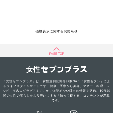
価格表示に関するお知らせ
PAGE TOP
「女性セブンプラス」は、女性週刊誌実売部数No.1「女性セブン」によ
るライフスタイルサイトです。健康・医療から美容、マネー、料理・レ
シピ、有名人グラビアまで、他では読めない独自の情報を発信。40代以
降の女性の暮らしをより豊かにする「知って得する」コンテンツが満載
です。