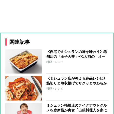
関連記事
《自宅でミシュランの味を味わう》老
舗店の「玉子天丼」や1人前の「オー
ドブル」など東京・関西のビブグルマ
料理・レシピ
ン選出店のテイクアウトメニューを紹
介
《ミシュラン店が教える絶品レシピ》
筋切りと薄衣揚げでサクッとやわらか
な「とんかつ」、“水を吸わせた薄切
料理・レシピ
り肉”でジューシーな「酢豚」に！
ミシュラン掲載店のテイクアウトグル
メを彦摩呂が実食「出張料理人を家に