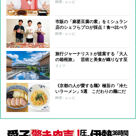
呼ぶレベルや〜！」と評したビーフシ
料理・レシピ
チューなど11品
市販の「麻婆豆腐の素」をミシュラン
店のシェフらプロが採点！食べ比べラ
ンキング【定番部門1～31位】
料理・レシピ
旅行ジャーナリストが提案する「大人
の箱根旅」 芸術と美食が織りなす至
福のひととき…ミシュランキー選出の
ライフ
極上の温泉宿を体験リポート
《京都の人が愛する麺》極旨の「冷た
いラーメン」5選 こだわりの麺にだ
しがきいたスープも！
料理・レシピ