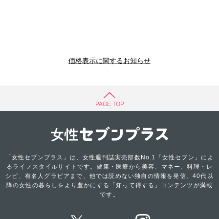
価格表示に関するお知らせ
PAGE TOP
「女性セブンプラス」は、女性週刊誌実売部数No.1「女性セブン」によ
るライフスタイルサイトです。健康・医療から美容、マネー、料理・レ
シピ、有名人グラビアまで、他では読めない独自の情報を発信。40代以
降の女性の暮らしをより豊かにする「知って得する」コンテンツが満載
です。