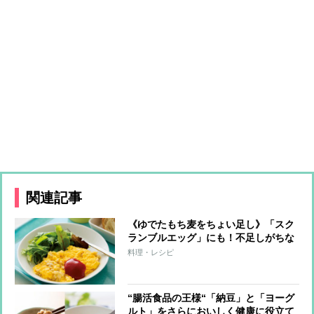
関連記事
《ゆでたもち麦をちょい足し》「スク
ランブルエッグ」にも！不足しがちな
食物繊維をチャージする腸活レシピ
料理・レシピ
“腸活食品の王様“「納豆」と「ヨーグ
ルト」をさらにおいしく健康に役立て