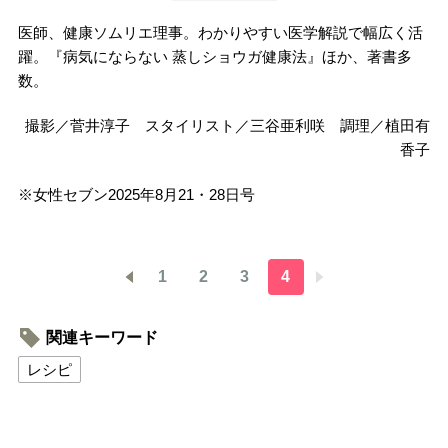
医師、健康ソムリエ理事。わかりやすい医学解説で幅広く活
躍。『病気にならない 蒸しショウガ健康法』ほか、著書多
数。
撮影／菅井淳子 スタイリスト／三谷亜利咲 調理／植田有
香子
※女性セブン2025年8月21・28日号
1
2
3
4
関連キーワード
レシピ