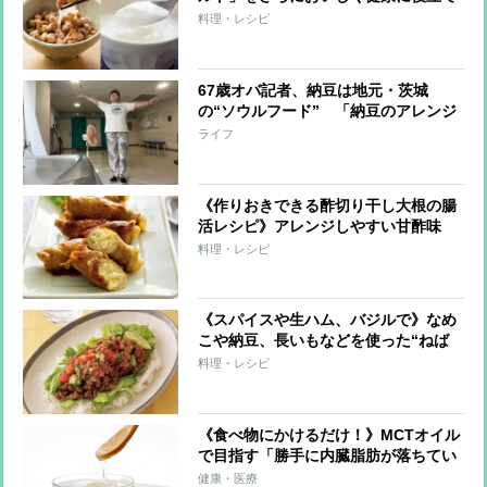
る食べ方 専門家がすすめるちょい足
料理・レシピ
し食材は“良質な油”と“キウイ”
67歳オバ記者、納豆は地元・茨城
の“ソウルフード” 「納豆のアレンジ
料理」は否定派だったけれど、チーズ
ライフ
と一緒に食べてみると？
《作りおきできる酢切り干し大根の腸
活レシピ》アレンジしやすい甘酢味
「バインミー」や「さっぱり炒め」
料理・レシピ
「チャーハン」にも
《スパイスや生ハム、バジルで》なめ
こや納豆、長いもなどを使った“ねば
ねば丼”の洋風アレンジレシピ8つ
料理・レシピ
《食べ物にかけるだけ！》MCTオイル
で目指す「勝手に内臓脂肪が落ちてい
く体」 2か月で6kgやせた医師が解説
健康・医療