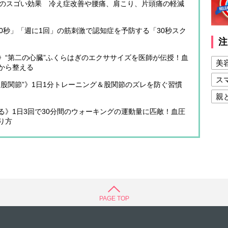
」のスゴい効果 冷え症改善や腰痛、肩こり、片頭痛の軽減
0秒」「週に1回」の筋刺激で認知症を予防する「30秒スク
注
》“第二の心臓”ふくらはぎのエクササイズを医師が伝授！血
美
から整える
ス
股関節”》1日1分トレーニング＆股関節のズレを防ぐ習慣
親
る》1日3回で30分間のウォーキングの運動量に匹敵！血圧
健
り方
美
夫
PAGE TOP