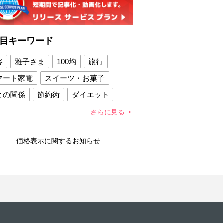
目キーワード
容
雅子さま
100均
旅行
マート家電
スイーツ・お菓子
との関係
節約術
ダイエット
康法
新製品
さらに見る
容賢者のダイエットグッズ
価格表示に関するお知らせ
との関係
新津春子
どか食い