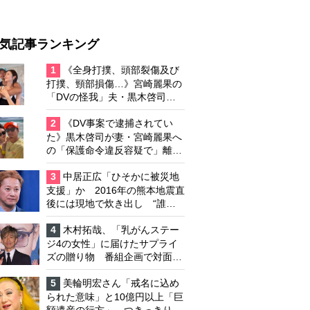
気記事ランキング
1
《全身打撲、頭部裂傷及び
打撲、頸部損傷…》宮崎麗果の
「DVの怪我」夫・黒木啓司の
逮捕で始まる「夫婦の闘争」
2
《DV事案で逮捕されてい
た》黒木啓司が妻・宮崎麗果へ
の「保護命令違反容疑で」離婚
協議は「第二ステージ」へ
3
中居正広「ひそかに被災地
支援」か 2016年の熊本地震直
後には現地で炊き出し “誰に
も知られなくて良い”と、むし
ろ強まる福祉活動への思い
4
木村拓哉、「乳がんステー
ジ4の女性」に届けたサプライ
ズの贈り物 番組企画で対面し
たファンが、夢と希望を与える
心遣いに「うれしくて号泣しま
5
美輪明宏さん「戒名に込め
した」
られた意味」と10億円以上「巨