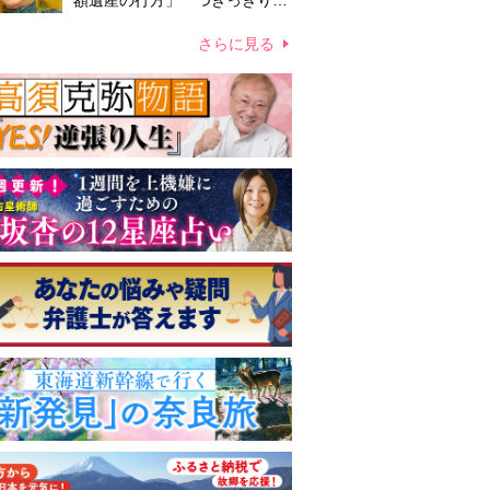
額遺産の行方」 つきっきりで
私生活をサポートしていた元俳
優が相続か
さらに見る