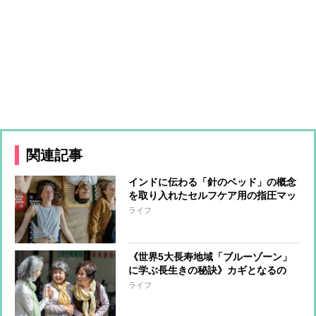
関連記事
インドに伝わる「針のベッド」の概念
を取り入れたセルフケア用の指圧マッ
ト 約6000本のスパイクがツボを一気
ライフ
に刺激 深いリラックス状態に導き、
睡眠の質の向上にも期待
《世界5大長寿地域「ブルーゾーン」
に学ぶ長生きの秘訣》カギとなるの
は“自然と体を動かす環境が整ってい
ライフ
る”生活、何気ないおしゃべりを楽し
むことも立派な健康習慣