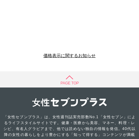
価格表示に関するお知らせ
PAGE TOP
「女性セブンプラス」は、女性週刊誌実売部数No.1「女性セブン」によ
るライフスタイルサイトです。健康・医療から美容、マネー、料理・レ
シピ、有名人グラビアまで、他では読めない独自の情報を発信。40代以
降の女性の暮らしをより豊かにする「知って得する」コンテンツが満載