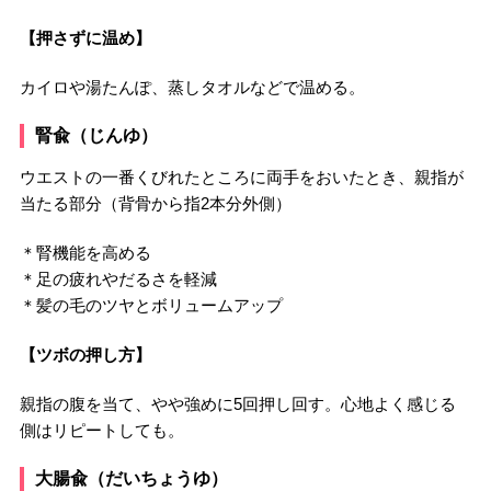
【押さずに温め】
カイロや湯たんぽ、蒸しタオルなどで温める。
腎兪（じんゆ）
ウエストの一番くびれたところに両手をおいたとき、親指が
当たる部分（背骨から指2本分外側）
＊腎機能を高める
＊足の疲れやだるさを軽減
＊髪の毛のツヤとボリュームアップ
【ツボの押し方】
親指の腹を当て、やや強めに5回押し回す。心地よく感じる
側はリピートしても。
大腸兪（だいちょうゆ）