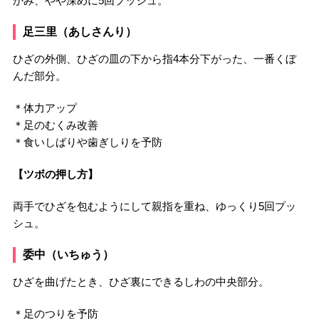
かみ、やや深めに5回プッシュ。
足三里（あしさんり）
ひざの外側、ひざの皿の下から指4本分下がった、一番くぼ
んだ部分。
＊体力アップ
＊足のむくみ改善
＊食いしばりや歯ぎしりを予防
【ツボの押し方】
両手でひざを包むようにして親指を重ね、ゆっくり5回プッ
シュ。
委中（いちゅう）
ひざを曲げたとき、ひざ裏にできるしわの中央部分。
＊足のつりを予防