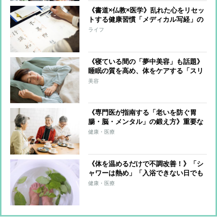
《書道×仏教×医学》乱れた心をリセッ
トする健康習慣「メディカル写経」の
効果とは？書家・心理カウンセラーが
ライフ
解説
《寝ている間の「夢中美容」も話題》
睡眠の質を高め、体をケアする「スリ
ープテック市場」が急拡大、ドリンク
美容
やクリームなど関連商品も続々
《専門医が指南する「老いを防ぐ胃
腸・脳・メンタル」の鍛え方》重要な
のはストレスを減らすこと…「孤食を
健康・医療
避ける」「ドーパミンが出る生活スタ
イル」「肌や頭皮は毎日ケア」
《体を温めるだけで不調改善！》「シ
ャワーは熱め」「入浴できない日でも
手浴・足浴」など生活習慣＆お風呂の
健康・医療
温活テク19