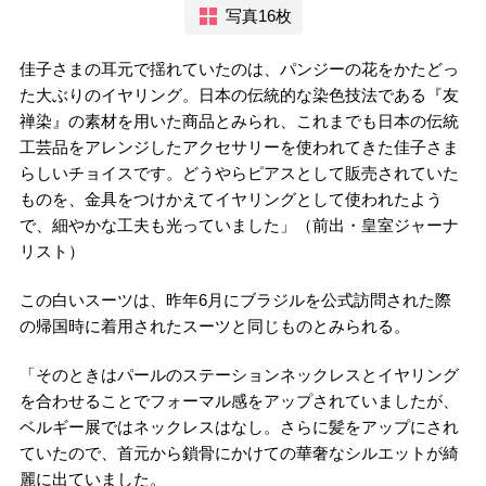
写真16枚
佳子さまの耳元で揺れていたのは、パンジーの花をかたどっ
た大ぶりのイヤリング。日本の伝統的な染色技法である『友
禅染』の素材を用いた商品とみられ、これまでも日本の伝統
工芸品をアレンジしたアクセサリーを使われてきた佳子さま
らしいチョイスです。どうやらピアスとして販売されていた
ものを、金具をつけかえてイヤリングとして使われたよう
で、細やかな工夫も光っていました」（前出・皇室ジャーナ
リスト）
この白いスーツは、昨年6月にブラジルを公式訪問された際
の帰国時に着用されたスーツと同じものとみられる。
「そのときはパールのステーションネックレスとイヤリング
を合わせることでフォーマル感をアップされていましたが、
ベルギー展ではネックレスはなし。さらに髪をアップにされ
ていたので、首元から鎖骨にかけての華奢なシルエットが綺
麗に出ていました。