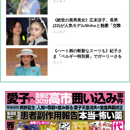
美人インフルエンサーと真剣交際中の
エンタメ
甘いルックスの持ち主
《絶世の美男美女》広末涼子、長男
(22)が人気モデルShihoと熱愛「交際
は認める」一方で“不安”な母心も
エンタメ
《ハート柄の斬新なスーツも》紀子さ
ま「ベルギー特別展」でガーリーさを
披露「花柄ボタン」に可憐な純白コー
ライフ
デ