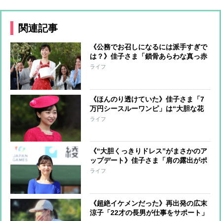
関連記事
《公務でお召しになるには派手すぎで
は？》佳子さま「鎖骨あらわな真っ赤
なワンピース」でコンサートへ「体の
ライフ
ラインがくっきり」で話題のブランド
と同じものか
《ほんのり透けていた》佳子さま「7
万円シースルーワンピ」は“大胆な花
柄”で「自由にエモーショナルに」が
ライフ
コンセプトの人気ブランド
《“大胆くっきりドレス”がまさかのア
ップデート》佳子さま「肩の露出がポ
イント」ワンピースに加えられてい
ライフ
た“一工夫”
《超絶イケメンだった》再出発の広末
涼子「22才の長男が仕事をサポート」