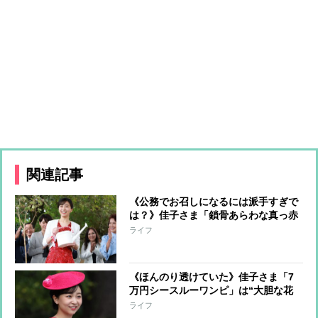
関連記事
《公務でお召しになるには派手すぎで
は？》佳子さま「鎖骨あらわな真っ赤
なワンピース」でコンサートへ「体の
ライフ
ラインがくっきり」で話題のブランド
と同じものか
《ほんのり透けていた》佳子さま「7
万円シースルーワンピ」は“大胆な花
柄”で「自由にエモーショナルに」が
ライフ
コンセプトの人気ブランド