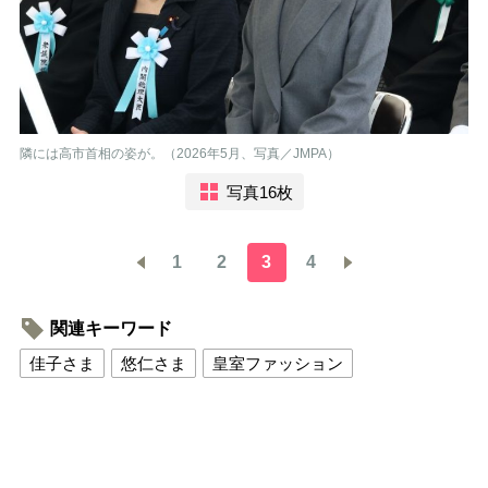
隣には高市首相の姿が。（2026年5月、写真／JMPA）
写真16枚
1
2
3
4
関連キーワード
佳子さま
悠仁さま
皇室ファッション