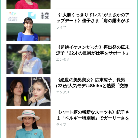
《“大胆くっきりドレス”がまさかのア
ップデート》佳子さま「肩の露出がポ
イント」ワンピースに加えられてい
ライフ
た“一工夫”
《超絶イケメンだった》再出発の広末
涼子「22才の長男が仕事をサポート」
美人インフルエンサーと真剣交際中の
エンタメ
甘いルックスの持ち主
《絶世の美男美女》広末涼子、長男
(22)が人気モデルShihoと熱愛「交際
は認める」一方で“不安”な母心も
エンタメ
《ハート柄の斬新なスーツも》紀子さ
ま「ベルギー特別展」でガーリーさを
披露「花柄ボタン」に可憐な純白コー
ライフ
デ