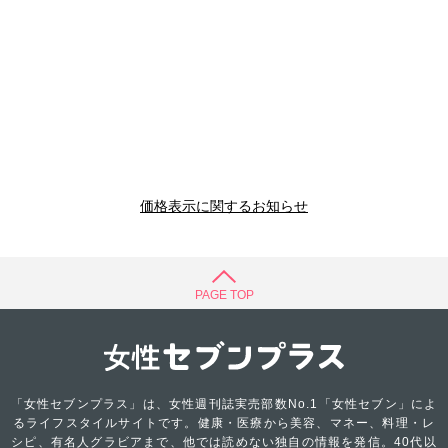
価格表示に関するお知らせ
PAGE TOP
「女性セブンプラス」は、女性週刊誌実売部数No.1「女性セブン」によ
るライフスタイルサイトです。健康・医療から美容、マネー、料理・レ
シピ、有名人グラビアまで、他では読めない独自の情報を発信。40代以