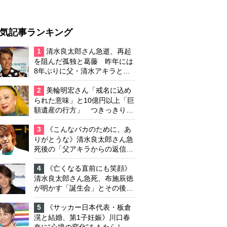
気記事ランキング
1
清水良太郎さん急逝、再起
を阻んだ孤独と葛藤 昨年には
8年ぶりに父・清水アキラと共
演、本格的な活動再開に向かっ
ていたが…周囲が懸念していた
2
美輪明宏さん「戒名に込め
「不安定なところ」
られた意味」と10億円以上「巨
額遺産の行方」 つきっきりで
私生活をサポートしていた元俳
優が相続か
3
《こんなバカのために、あ
りがとうな》清水良太郎さん急
死後の「父アキラからの返信」
布施辰徳が涙で明かす「順番が
違う」
4
《亡くなる直前にも笑顔》
清水良太郎さん急死、布施辰徳
が明かす「誕生会」とその後の
メッセージ
5
《サッカー日本代表・板倉
滉と結婚、第1子妊娠》川口春