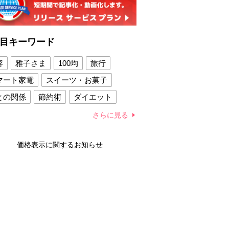
目キーワード
容
雅子さま
100均
旅行
マート家電
スイーツ・お菓子
との関係
節約術
ダイエット
康法
新製品
さらに見る
容賢者のダイエットグッズ
価格表示に関するお知らせ
との関係
新津春子
どか食い