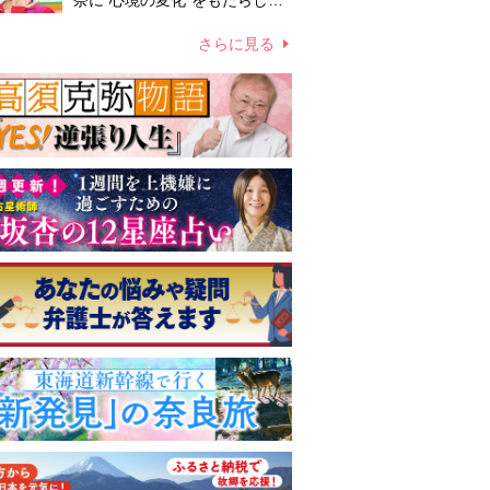
奈に“心境の変化”をもたらした
主演映画『ママせか』 身を削
って「がんに蝕まれる母」を演
さらに見る
じた壮絶な撮影現場