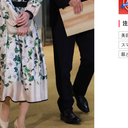
注
美
ス
親
健
美
夫