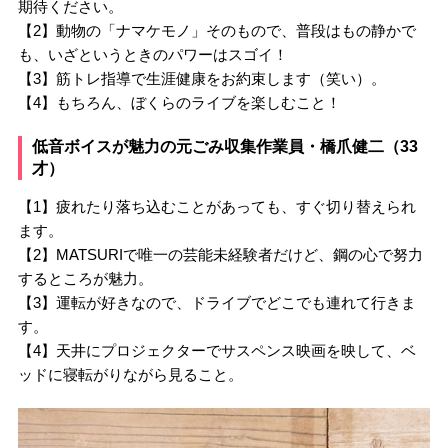
期待ください。
【2】動物の「ナマケモノ」そのもので、普段はもの静かで
も、いざというときのパワーはスゴイ！
【3】筋トレ指導で生涯健康をお約束します（笑い）。
【4】もちろん、ぼくらのライブを楽しむこと！
低音ボイスが魅力の元ごみ収集作業員・橋爪健二（33
才）
【1】疲れたり落ち込むことがあっても、すぐ切り替えられ
ます。
【2】MATSURIで唯一の芸能未経験者だけど、鋼の心で努力
するところが魅力。
【3】運転が好きなので、ドライブでどこでも連れて行きま
す。
【4】天井にプロジェクターでサスペンス映画を映して、ベ
ッドに寝転がりながら見ること。