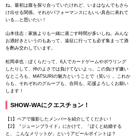
ね。最初は腹を探り合っていたけれど、いまはなんでもさら
け出せる関係。それがパフォーマンスにもいい具合に表れて
いる…と思いたい！
山本佳志：家族よりも一緒に過ごす時間が多いしね。みんな
お酒好きというのもあって、遠征に行っても必ず集まって酒
を酌み交わしています。
松岡卓也：ぼくらだって、6人でカードゲームやボウリング
したりして、仲のよさでは負けてないよっ。この負けず嫌い
なところも、MATSURIの魅力ということで（笑い）。これか
らも、それぞれのグループも、合同も、応援よろしくお願い
します！
SHOW-WAにクエスチョン！
【1】ペアで撮影したメンバーを紹介してください！
【2】『ジューンブライド』にかけて、「ぼくと結婚する
と、 こんなメリットが」というアピールポイントは？