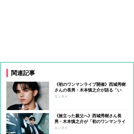
関連記事
《初のワンマンライブ開催》西城秀樹
さんの長男・木本慎之介が語る「い
ま、親父の曲を歌う理由」
エンタメ
《旅立った親父へ》西城秀樹さん長
男・木本慎之介が「初のワンマンライ
ブ」開催「皆さんを夢中にさせます」
エンタメ