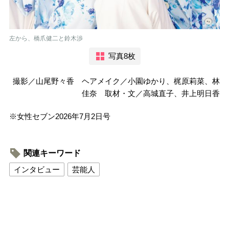
左から、橋爪健二と鈴木渉
写真8枚
撮影／山尾野々香 ヘアメイク／小園ゆかり、梶原莉菜、林
佳奈 取材・文／高城直子、井上明日香
※女性セブン2026年7月2日号
関連キーワード
インタビュー
芸能人