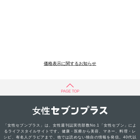
価格表示に関するお知らせ
PAGE TOP
「女性セブンプラス」は、女性週刊誌実売部数No.1「女性セブン」によ
るライフスタイルサイトです。健康・医療から美容、マネー、料理・レ
シピ、有名人グラビアまで、他では読めない独自の情報を発信。40代以