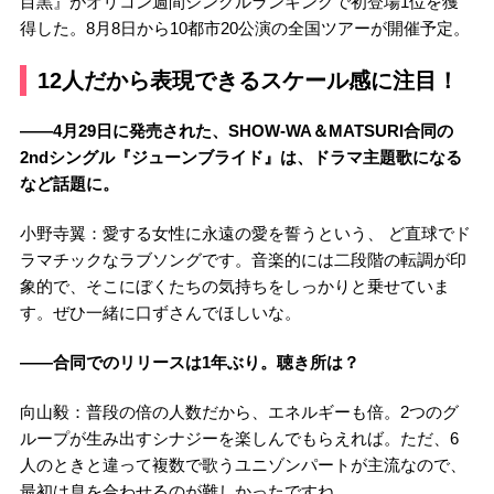
目黒』がオリコン週間シングルランキングで初登場1位を獲
得した。8月8日から10都市20公演の全国ツアーが開催予定。
12人だから表現できるスケール感に注目！
――4月29日に発売された、SHOW-WA＆MATSURI合同の
2ndシングル『ジューンブライド』は、ドラマ主題歌になる
など話題に。
小野寺翼：愛する女性に永遠の愛を誓うという、 ど直球でド
ラマチックなラブソングです。音楽的には二段階の転調が印
象的で、そこにぼくたちの気持ちをしっかりと乗せていま
す。ぜひ一緒に口ずさんでほしいな。
――合同でのリリースは1年ぶり。聴き所は？
向山毅：普段の倍の人数だから、エネルギーも倍。2つのグ
ループが生み出すシナジーを楽しんでもらえれば。ただ、6
人のときと違って複数で歌うユニゾンパートが主流なので、
最初は息を合わせるのが難しかったですね。