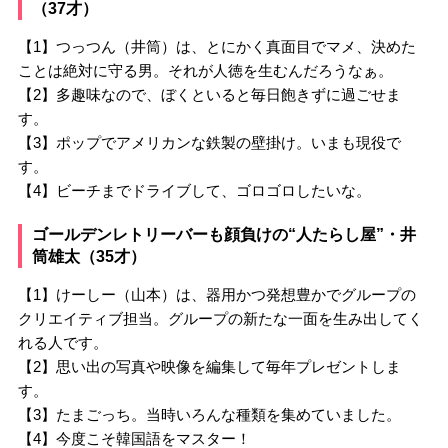
（37才）
【1】つっつん（井筒）は、とにかく真面目でマメ、決めた
ことは絶対に守る男。それが人徳を生むんだろうなぁ。
【2】多趣味なので、ぼくといると毎日飽きずに過ごせま
す。
【3】ポップでアメリカンな鉄製の壁掛け。いまも現役で
す。
【4】ビーチまでドライブして、ゴロゴロしたいな。
ゴールデンレトリーバーも顔負けの“人たらし屋”・井
筒雄太（35才）
【1】けーしー（山本）は、器用かつ発想豊かでグループの
クリエイティブ担当。グループの新たな一面を生み出してく
れる人です。
【2】思い出の写真や映像を編集して毎年プレゼントしま
す。
【3】たまごっち。当時いろんな種類を集めていました。
【4】今度こそ韓国語をマスター！