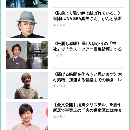
《以前より強い絆で結ばれている…》
追悼LUNA SEA真矢さん、がんと診断
された河村隆一に贈ったメッセージ
エンタメ
別居報道が出た妻・石黒彩との“本当
の関係”
《松潤も感嘆》嵐5人ゆかりの「神
社」で「ラストツアー当選祈願」する
ファンたち「神席」期待する声も
ライフ
《騒げる時間を作ろうと思います》木
村拓哉、加速する音楽面での動き レ
コード会社移籍の計画、自身のレーベ
エンタメ
ル設立も視野にあらゆる可能性を模
索 SMAP解散から10年の決意
【全文公開】滝川クリステル、5億円
新居で事実上の「夫の選挙区には住ま
ない」宣言 土地は滝川家が提供、育
エンタメ
児も滝川家が全面的にバックアップ…
進次郎氏は“マスオさん”生活