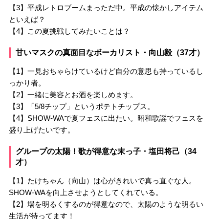
【3】平成レトロブームまっただ中。平成の懐かしアイテム
といえば？
【4】この夏挑戦してみたいことは？
甘いマスクの真面目なボーカリスト・向山毅（37才）
【1】一見おちゃらけているけど自分の意思も持っているし
っかり者。
【2】一緒に美容とお酒を楽しめます。
【3】「5/8チップ」というポテトチップス。
【4】SHOW-WAで夏フェスに出たい。昭和歌謡でフェスを
盛り上げたいです。
グループの太陽！歌が得意な末っ子・塩田将己（34
才）
【1】たけちゃん（向山）は心がきれいで真っ直ぐな人。
SHOW-WAを向上させようとしてくれている。
【2】場を明るくするのが得意なので、太陽のような明るい
生活が待ってます！