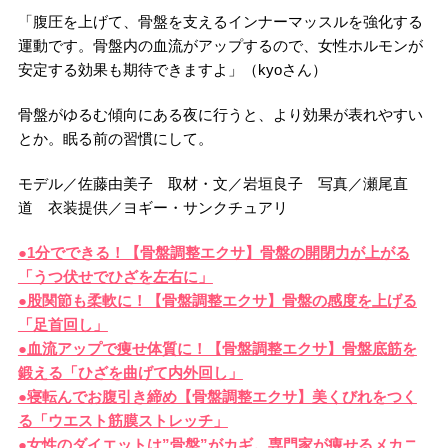
「腹圧を上げて、骨盤を支えるインナーマッスルを強化する
運動です。骨盤内の血流がアップするので、女性ホルモンが
安定する効果も期待できますよ」（kyoさん）
骨盤がゆるむ傾向にある夜に行うと、より効果が表れやすい
とか。眠る前の習慣にして。
モデル／佐藤由美子 取材・文／岩垣良子 写真／瀬尾直
道 衣装提供／ヨギー・サンクチュアリ
●1分でできる！【骨盤調整エクサ】骨盤の開閉力が上がる
「うつ伏せでひざを左右に」
●股関節も柔軟に！【骨盤調整エクサ】骨盤の感度を上げる
「足首回し」
●血流アップで痩せ体質に！【骨盤調整エクサ】骨盤底筋を
鍛える「ひざを曲げて内外回し」
●寝転んでお腹引き締め【骨盤調整エクサ】美くびれをつく
る「ウエスト筋膜ストレッチ」
●女性のダイエットは”骨盤”がカギ。専門家が痩せるメカニ