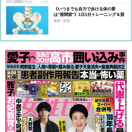
《いつまでも自力で歩ける体の要
は“股関節”》1日1分トレーニング＆股
関節のズレを防ぐ習慣を医師らが解説
健康・医療