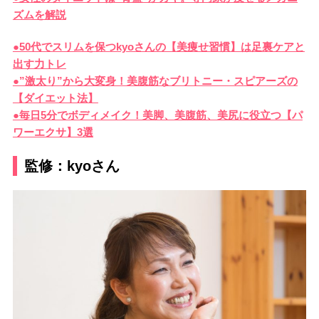
ズムを解説
●50代でスリムを保つkyoさんの【美痩せ習慣】は足裏ケアと
出す力トレ
●”激太り”から大変身！美腹筋なブリトニー・スピアーズの
【ダイエット法】
●毎日5分でボディメイク！美脚、美腹筋、美尻に役立つ【パ
ワーエクサ】3選
監修：kyoさん