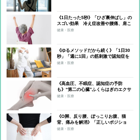
レーナーが解説
《1日たった5秒》「ひざ裏伸ばし」の
スゴい効果 冷え症改善や腰痛、肩こ
り、片頭痛の軽減も
健康・医療
《ゆるメソッドだから続く》「1日30
秒」「週に1回」の筋刺激で認知症を
予防する「30秒スクワット」
健康・医療
《高血圧、不眠症、認知症の予防
も》“第二の心臓”ふくらはぎのエクサ
サイズを医師が伝授！血流改善、筋肉
健康・医療
と骨を刺激、体を根本から整える
《O脚、反り腰、ぽっこりお腹、猫
背、痛みを解消》「正しいポジショ
ン」を意識するだけゆがみをゼロにす
健康・医療
る超簡単体幹リセットトレーニング