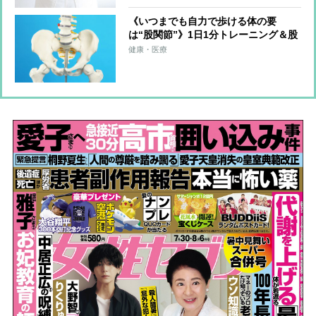
《いつまでも自力で歩ける体の要
は“股関節”》1日1分トレーニング＆股
関節のズレを防ぐ習慣を医師らが解説
健康・医療