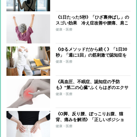
レーナーが解説
《1日たった5秒》「ひざ裏伸ばし」の
スゴい効果 冷え症改善や腰痛、肩こ
り、片頭痛の軽減も
健康・医療
《ゆるメソッドだから続く》「1日30
秒」「週に1回」の筋刺激で認知症を
予防する「30秒スクワット」
健康・医療
《高血圧、不眠症、認知症の予防
も》“第二の心臓”ふくらはぎのエクサ
サイズを医師が伝授！血流改善、筋肉
健康・医療
と骨を刺激、体を根本から整える
《O脚、反り腰、ぽっこりお腹、猫
背、痛みを解消》「正しいポジショ
ン」を意識するだけゆがみをゼロにす
健康・医療
る超簡単体幹リセットトレーニング