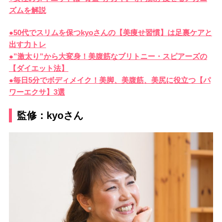
ズムを解説
●50代でスリムを保つkyoさんの【美痩せ習慣】は足裏ケアと
出す力トレ
●”激太り”から大変身！美腹筋なブリトニー・スピアーズの
【ダイエット法】
●毎日5分でボディメイク！美脚、美腹筋、美尻に役立つ【パ
ワーエクサ】3選
監修：kyoさん