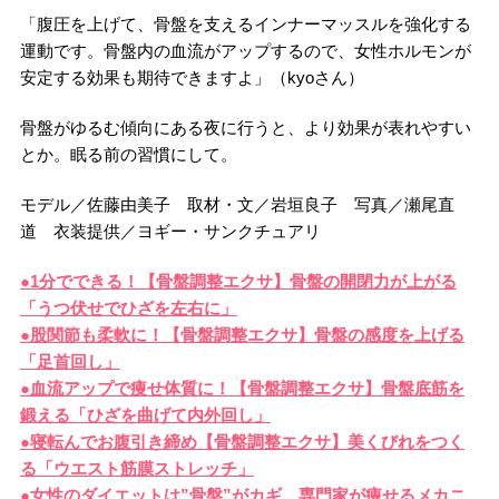
「腹圧を上げて、骨盤を支えるインナーマッスルを強化する
運動です。骨盤内の血流がアップするので、女性ホルモンが
安定する効果も期待できますよ」（kyoさん）
骨盤がゆるむ傾向にある夜に行うと、より効果が表れやすい
とか。眠る前の習慣にして。
モデル／佐藤由美子 取材・文／岩垣良子 写真／瀬尾直
道 衣装提供／ヨギー・サンクチュアリ
●1分でできる！【骨盤調整エクサ】骨盤の開閉力が上がる
「うつ伏せでひざを左右に」
●股関節も柔軟に！【骨盤調整エクサ】骨盤の感度を上げる
「足首回し」
●血流アップで痩せ体質に！【骨盤調整エクサ】骨盤底筋を
鍛える「ひざを曲げて内外回し」
●寝転んでお腹引き締め【骨盤調整エクサ】美くびれをつく
る「ウエスト筋膜ストレッチ」
●女性のダイエットは”骨盤”がカギ。専門家が痩せるメカニ