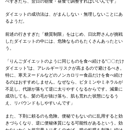
べすぎたら、翌日の朝食・昼食で調整すればいいんです」
ダイエットの成功法は、がまんしない・無理しないことにあ
るようだ。
前述の行きすぎた「糖質制限」をはじめ、日比野さんが挑戦
したダイエットの中には、危険なものもたくさんあったとい
う。
「りんごダイエットのように同じものを食べ続ける“〇〇だけ
ダイエット”は、アレルギーリスクが高まるので避けるべき。
特に、寒天ヌードルなどのノンカロリー食品だけを食べ続け
るのはおすすめしません。なぜなら、ビタミンやミネラルが
不足し、代謝が落ちて逆に太りやすくなるからです。減量に
成功しても、髪の毛が抜け落ち、肌も荒れた状態になるう
え、リバウンドもしやすいんです」
また、下剤に頼るのも危険。便秘でもないのに乱用すると効
きづらくなり、逆に便秘体質になる可能性があるという。効
かないからと規定量より多くのめば、腸の粘膜を刺激し続け