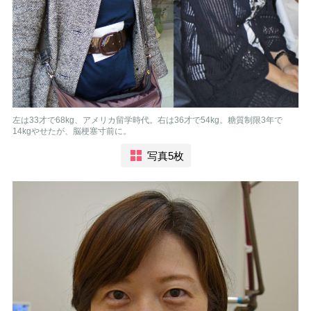
左は33才で68kg、アメリカ留学時代。右は36才で54kg。糖質制限3年で
14kgやせたが、脳梗塞寸前に。
写真5枚