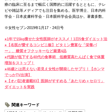
療の臨床に至るまで幅広く国際的に活躍するとともに、テレ
ビや雑誌等メディアでも注目を集める。医学博士、日本内科
学会・日本皮膚科学会・日本眼科学会会員ほか。著書多数。
※女性セブン2019年1月17・24日号
●1年で15kg痩せた女性医師がオススメ！1日5食ダイエット法
●【名医が愛するコンビニ飯】ビタミン豊富な「栄養バ
ー」、糖質オフクッキーなど厳選4品
●代謝が低下する40代の食事術 低糖質高たんぱく食で体重
増加をストップ！
●46歳とは思えない若見え女性が開発したサプリ！【ホンマ
でっかTV出演】
●【オバ記者連載83】医師がすすめる「あたりめ＋セロリ」
ダイエットを実践
関連キーワード