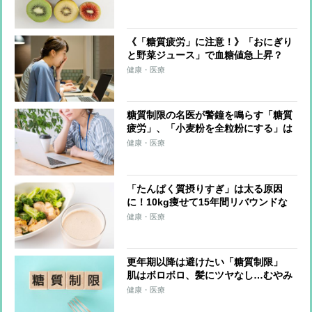
《「糖質疲労」に注意！》「おにぎり
と野菜ジュース」で血糖値急上昇？
「低GI食品のそばならOK」は誤解だ
健康・医療
った
糖質制限の名医が警鐘を鳴らす「糖質
疲労」、「小麦粉を全粒粉にする」は
意味がない？ 注意すべき「低脂肪ヨ
健康・医療
ーグルト」
「たんぱく質摂りすぎ」は太る原因
に！10kg痩せて15年間リバウンドな
しの管理栄養士が語る
健康・医療
更年期以降は避けたい「糖質制限」
肌はボロボロ、髪にツヤなし…むやみ
にやると“老け”のもとに
健康・医療