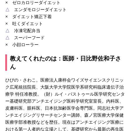
× ゼロカロリーダイエット
△
エンダモロジーダイエット
× ダイエット矯正下着
× 吐くダイエット
△
冷凍宅配弁当
△
スーパーフード
× 小顔ローラー
教えてくれたのは：医師・日比野佐和子さ
ん
ひびの・さわこ。医療法人康梓会ワイズサイエンスクリニッ
ク広尾統括院長、大阪大学大学院医学系研究科臨床遺伝子治
療学 特任准教授。（財）ルイ・パストゥール医学研究センタ
ー基礎研究部アンチエイジング医科学研究室室長。内科医、
皮膚科医、眼科医、日本抗加齢医学会専門医。同志社大学ア
ンチエイジングリサーチセンター講師、森ノ宮医療大学保健
医療学部准教授などを歴任。現在はアンチエイジング医療に
おける第一人者的な立場として、基礎研究から最新の再生医