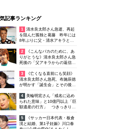
気記事ランキング
1
清水良太郎さん急逝、再起
を阻んだ孤独と葛藤 昨年には
8年ぶりに父・清水アキラと共
演、本格的な活動再開に向かっ
ていたが…周囲が懸念していた
2
《こんなバカのために、あ
「不安定なところ」
りがとうな》清水良太郎さん急
死後の「父アキラからの返信」
布施辰徳が涙で明かす「順番が
違う」
3
《亡くなる直前にも笑顔》
清水良太郎さん急死、布施辰徳
が明かす「誕生会」とその後の
メッセージ
4
美輪明宏さん「戒名に込め
られた意味」と10億円以上「巨
額遺産の行方」 つきっきりで
私生活をサポートしていた元俳
優が相続か
5
《サッカー日本代表・板倉
滉と結婚、第1子妊娠》川口春