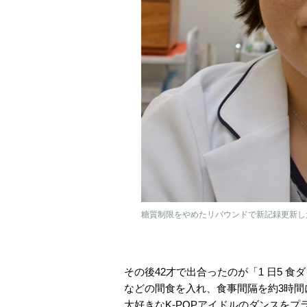
糖質制限をやめたリバウンドで新記録更新した
その後42才で出合ったのが「1 日5 
などの間食を入れ、食事間隔を約3時
大好きなK-POPアイドルのダンスをプラ