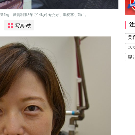
で54kg。糖質制限3年で14kgやせたが、脳梗塞寸前に。
注
写真5枚
美
ス
親
健
美
夫