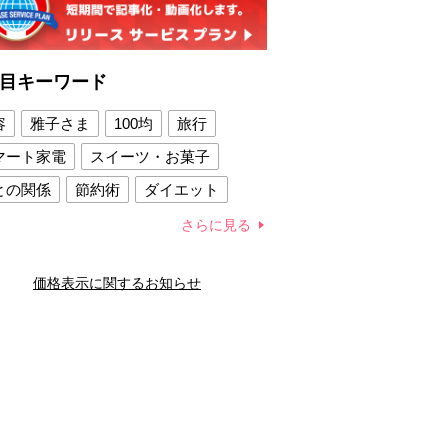
目キーワード
容
雅子さま
100均
旅行
マート家電
スイーツ・お菓子
との関係
節約術
ダイエット
康法
新製品
さらに見る
容賢者のダイエットグッズ
価格表示に関するお知らせ
との関係
新津春子
どか食い