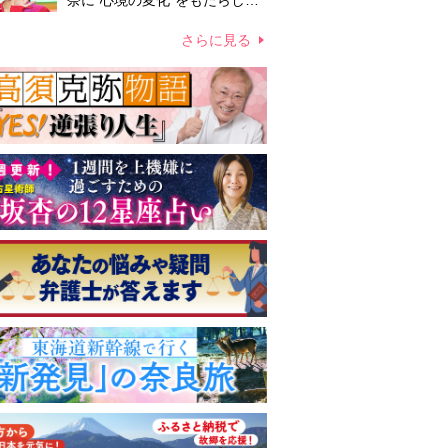
奈に“心境の変化”をもたらした
主演映画『ママせか』 身を削
って「がんに蝕まれる母」を演
さらに見る
じた壮絶な撮影現場