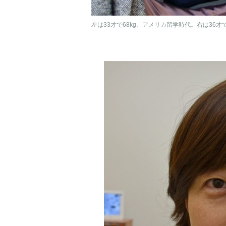
左は33才で68kg、アメリカ留学時代。右は36才