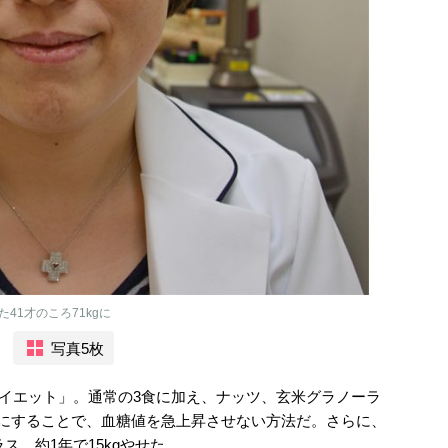
41才のころ71kgに
写真5枚
食ダイエット」。通常の3食に加え、ナッツ、玄米グラノーラ
間にすることで、血糖値を急上昇させない方法だ。さらに、
ス。約1年で15kgやせた。