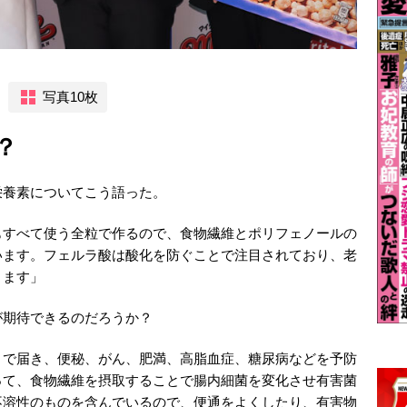
写真10枚
？
栄養素についてこう語った。
もすべて使う全粒で作るので、食物繊維とポリフェノールの
います。フェルラ酸は酸化を防ぐことで注目されており、老
きます」
が期待できるのだろうか？
まで届き、便秘、がん、肥満、高脂血症、糖尿病などを予防
って、食物繊維を摂取することで腸内細菌を変化させ有害菌
不溶性のものを含んでいるので、便通をよくしたり、有害物