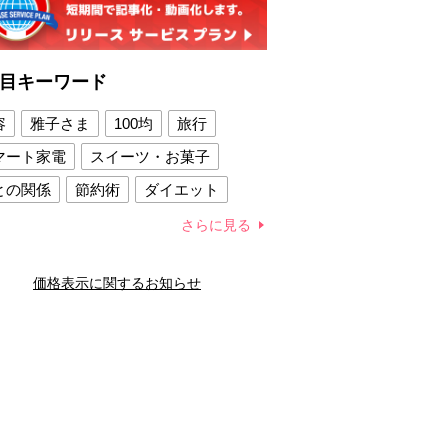
目キーワード
容
雅子さま
100均
旅行
マート家電
スイーツ・お菓子
との関係
節約術
ダイエット
康法
新製品
さらに見る
容賢者のダイエットグッズ
価格表示に関するお知らせ
との関係
新津春子
どか食い