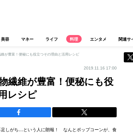
美容
マネー
ライフ
料理
エンタメ
関連サ
繊維が豊富！便秘にも役立つその理由と活用レシピ
2019.11.16 17:00
物繊維が豊富！便秘にも役
用レシピ
不足しがち…という人に朗報！ なんとポップコーンが、食