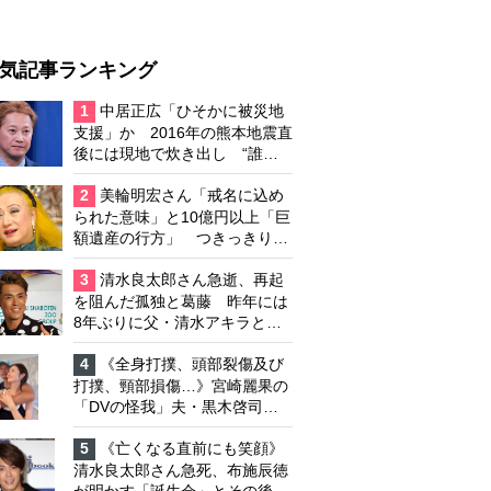
気記事ランキング
1
中居正広「ひそかに被災地
支援」か 2016年の熊本地震直
後には現地で炊き出し “誰に
も知られなくて良い”と、むし
ろ強まる福祉活動への思い
2
美輪明宏さん「戒名に込め
られた意味」と10億円以上「巨
額遺産の行方」 つきっきりで
私生活をサポートしていた元俳
優が相続か
3
清水良太郎さん急逝、再起
を阻んだ孤独と葛藤 昨年には
8年ぶりに父・清水アキラと共
演、本格的な活動再開に向かっ
ていたが…周囲が懸念していた
4
《全身打撲、頭部裂傷及び
「不安定なところ」
打撲、頸部損傷…》宮崎麗果の
「DVの怪我」夫・黒木啓司の
逮捕で始まる「夫婦の闘争」
5
《亡くなる直前にも笑顔》
清水良太郎さん急死、布施辰徳