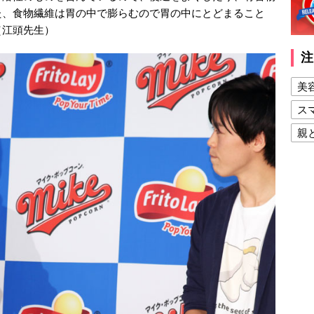
た、食物繊維は胃の中で膨らむので胃の中にとどまること
（江頭先生）
注
美
ス
親
健
美
夫