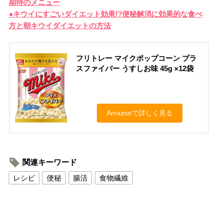
期待のメニュー
●キウイにすごいダイエット効果!?便秘解消に効果的な食べ
方と朝キウイダイエットの方法
フリトレー マイクポップコーン プラ
スファイバー うすしお味 45g ×12袋
Amazonで詳しく見る
関連キーワード
レシピ
便秘
腸活
食物繊維