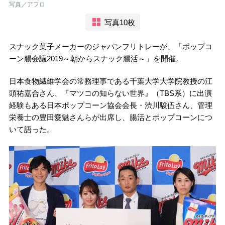
写真／アフロ
写真10枚
スナック菓子メーカーのジャパンフリトレーが、「ポップコ
ーン腸会議2019～朝からスナック腸活～」を開催。
日本食物繊維学会の常務理事である千葉大学大学院教授の江
頭祐嘉合さん、『マツコの知らない世界』（TBS系）に出演
経験もある日本ポップコーン協会会長・渋川駿伍さん、管理
栄養士の豊田愛魅さんらが出席し、腸活とポップコーンにつ
いて語った。