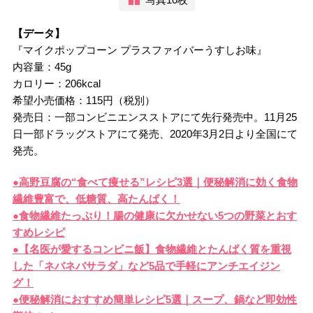
【データ】
『マイクポップコーン プラスファイバーうすしお味』
内容量：45g
カロリー：206kcal
希望小売価格：115円（税別）
発売日：一部コンビニエンスストアにて先行発売中。11月25
日一部ドラッグストアにて発売、2020年3月2日より全国にて
発売。
●高野豆腐の“食べて痩せる”レシピ3選｜便秘解消に効く食物
繊維豊富で、低糖質、高たんぱく！
●食物繊維たっぷり！腸の健康に欠かせない5つの野菜とおす
すめレシピ
●【名医が愛するコンビニ飯】食物繊維とたんぱく質を重視
した「ネバネバサラダ」など5品で手軽にアンチエイジン
グ！
●便秘解消におすすめ簡単レシピ5選｜スープ、鍋など即効性