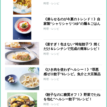
伝レシピ
料理・レシピ
《凍らせるのが今夏のトレンド！》自
家製“シャリシャリつゆ”の麺＆ごはん
7レシピ
料理・レシピ
《楽すぎ！包まない“時短餃子”》焼く
だけ＆レンチンで完成の簡単レシピ！
料理・レシピ
《ひき肉を使わずヘルシー！》“罪悪
感ゼロ餃子”6レシピ。魚介と大豆製品
で大満足！
料理・レシピ
《餃子なのに糖質オフ！》野菜でたね
を包む“ヘルシー餃子”3レシピ！
料理・レシピ