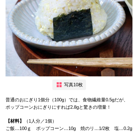
写真10枚
普通のおにぎり1個分（100g）では、食物繊維量0.5gだが、
ポップコーンおにぎりにすれば2.8gと驚きの増量！
【材料】
（1人分／1個）
ご飯…100ｇ ポップコーン…10g 焼のリ…1/2枚 塩…0.2g