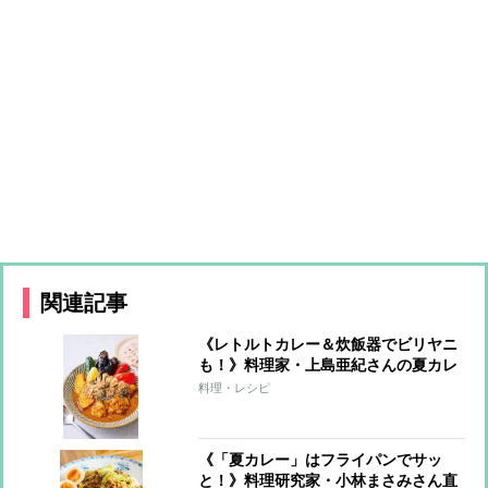
関連記事
《レトルトカレー＆炊飯器でビリヤニ
も！》料理家・上島亜紀さんの夏カレ
ーレシピ
料理・レシピ
《「夏カレー」はフライパンでサッ
と！》料理研究家・小林まさみさん直