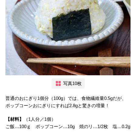
写真10枚
普通のおにぎり1個分（100g）では、食物繊維量0.5gだが、
ポップコーンおにぎりにすれば2.8gと驚きの増量！
【材料】
（1人分／1個）
ご飯…100ｇ ポップコーン…10g 焼のリ…1/2枚 塩…0.2g