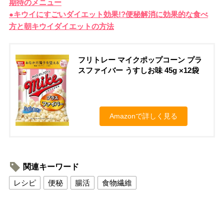
期待のメニュー
●キウイにすごいダイエット効果!?便秘解消に効果的な食べ
方と朝キウイダイエットの方法
フリトレー マイクポップコーン プラ
スファイバー うすしお味 45g ×12袋
Amazonで詳しく見る
関連キーワード
レシピ
便秘
腸活
食物繊維