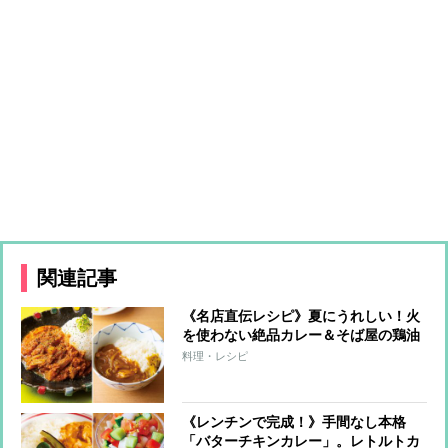
関連記事
《名店直伝レシピ》夏にうれしい！火
を使わない絶品カレー＆そば屋の鶏油
和風カレー
料理・レシピ
《レンチンで完成！》手間なし本格
「バターチキンカレー」。レトルトカ