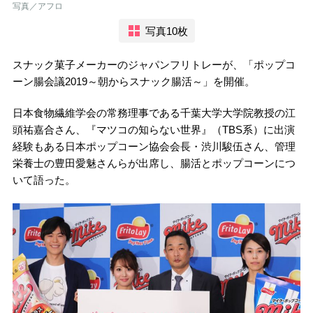
写真／アフロ
写真10枚
スナック菓子メーカーのジャパンフリトレーが、「ポップコ
ーン腸会議2019～朝からスナック腸活～」を開催。
日本食物繊維学会の常務理事である千葉大学大学院教授の江
頭祐嘉合さん、『マツコの知らない世界』（TBS系）に出演
経験もある日本ポップコーン協会会長・渋川駿伍さん、管理
栄養士の豊田愛魅さんらが出席し、腸活とポップコーンにつ
いて語った。