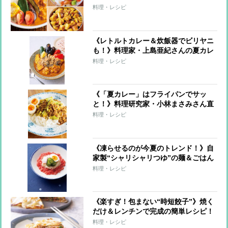
レーが激変する簡単トッピングも
料理・レシピ
《レトルトカレー＆炊飯器でビリヤニ
も！》料理家・上島亜紀さんの夏カレ
ーレシピ
料理・レシピ
《「夏カレー」はフライパンでサッ
と！》料理研究家・小林まさみさん直
伝レシピ
料理・レシピ
《凍らせるのが今夏のトレンド！》自
家製“シャリシャリつゆ”の麺＆ごはん
7レシピ
料理・レシピ
《楽すぎ！包まない“時短餃子”》焼く
だけ＆レンチンで完成の簡単レシピ！
料理・レシピ