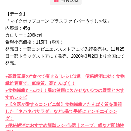
【データ】
『マイクポップコーン プラスファイバーうすしお味』
内容量：45g
カロリー：206kcal
希望小売価格：115円（税別）
発売日：一部コンビニエンスストアにて先行発売中。11月25
日一部ドラッグストアにて発売、2020年3月2日より全国にて
発売。
●高野豆腐の“食べて痩せる”レシピ3選｜便秘解消に効く食物
繊維豊富で、低糖質、高たんぱく！
●食物繊維たっぷり！腸の健康に欠かせない5つの野菜とおす
すめレシピ
●【名医が愛するコンビニ飯】食物繊維とたんぱく質を重視
した「ネバネバサラダ」など5品で手軽にアンチエイジン
グ！
●便秘解消におすすめ簡単レシピ5選｜スープ、鍋など即効性