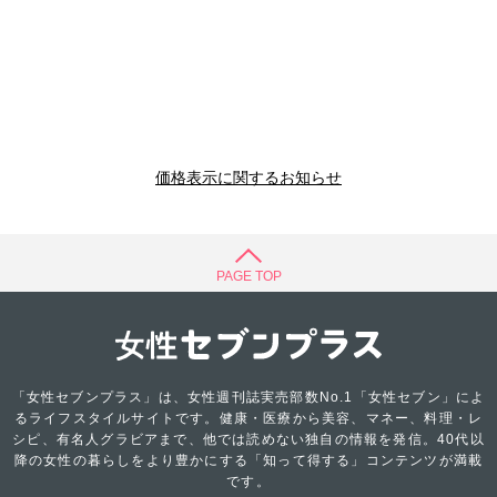
価格表示に関するお知らせ
PAGE TOP
「女性セブンプラス」は、女性週刊誌実売部数No.1「女性セブン」によ
るライフスタイルサイトです。健康・医療から美容、マネー、料理・レ
シピ、有名人グラビアまで、他では読めない独自の情報を発信。40代以
降の女性の暮らしをより豊かにする「知って得する」コンテンツが満載
です。