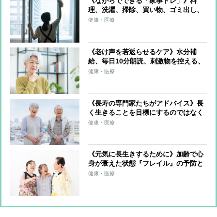
《ながらでできる「家事トレ」》料
理、洗濯、掃除、買い物、ゴミ出し、
水やり…すべてをエクササイズに！ト
健康・医療
レーナーが解説
《老け声を若返らせるケア》水分補
給、毎日10分朗読、刺激物を控える、
ラジオ体操…若々しくハリのある声を
健康・医療
取り戻す方法を解説
《長寿の専門家たちがアドバイス》長
く生きることを目標にするのではなく
「気づいたら長生きしていた」が理
健康・医療
想 ポイントは「加齢をマイナスに捉
えないこと」
《元気に長生きするために》加齢で心
身が衰えた状態『フレイル』の予防と
対策 高齢者が陥りやすい孤立によ
健康・医療
る“社会的フレイル” 人との交流を積
極的に持つことで回避を