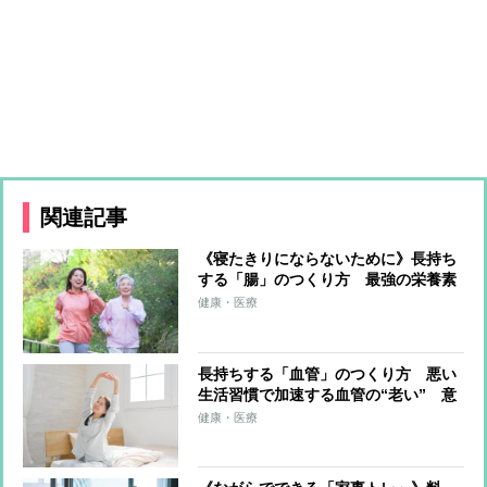
関連記事
《寝たきりにならないために》長持ち
する「腸」のつくり方 最強の栄養素
は「発酵性食物繊維」 全粒穀物、豆
健康・医療
類、根菜類、海藻類などが腸のバリア
機能を高める
長持ちする「血管」のつくり方 悪い
生活習慣で加速する血管の“老い” 意
識すべきは「魚」「野菜」「緑茶」中
健康・医療
心の食生活、食べる順番も重要