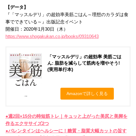
【データ】
『「マッスルデリ」の超効率美筋ごはん～理想のカラダは食
事でできている～』出版記念イベント
開催日：2020年1月30日（木）
https://www.shogakukan.co.jp/books/09310643
「マッスルデリ」の超効率 美筋ごは
ん: 脂肪を減らして筋肉を増やそう!
(実用単行本)
Amazonで詳しく見る
●週2回×15分の時短筋トレ｜キュッと上がった美尻と美脚を
作るエクササイズ2つ
●バレンタインはヘルシーに！糖質・脂質大幅カットの旨す