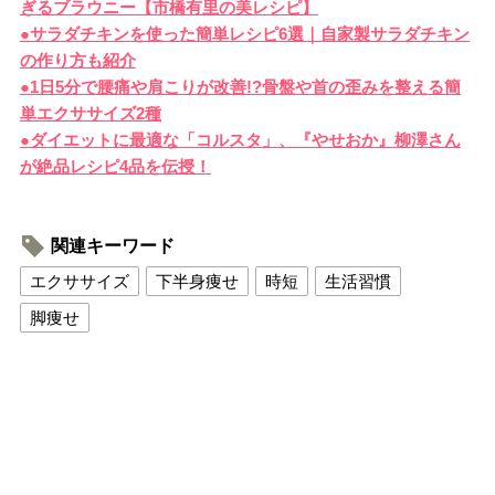
ぎるブラウニー【市橋有里の美レシピ】
●サラダチキンを使った簡単レシピ6選｜自家製サラダチキン
の作り方も紹介
●1日5分で腰痛や肩こりが改善!?骨盤や首の歪みを整える簡
単エクササイズ2種
●ダイエットに最適な「コルスタ」、『やせおか』柳澤さん
が絶品レシピ4品を伝授！
関連キーワード
エクササイズ
下半身痩せ
時短
生活習慣
脚痩せ