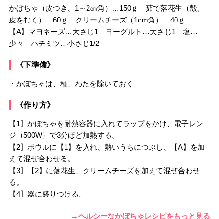
かぼちゃ（皮つき、1～2㎝角）…150ｇ 茹で落花生（殻、
皮をむく）…60ｇ クリームチーズ（1cm角）…40ｇ
【A】マヨネーズ…大さじ1 ヨーグルト…大さじ1 塩…
少々 ハチミツ…小さじ1/2
《下準備》
・かぼちゃは、種、わたを除いておく
《作り方》
【1】かぼちゃを耐熱容器に入れてラップをかけ、電子レン
ジ（500W）で3分ほど加熱する。
【2】ボウルに【1】を入れ、熱いうちにつぶし、【A】を加
えて混ぜ合わせる。
【3】【2】に落花生、クリームチーズを加えて混ぜ合わせ
る。
【4】器に盛りつける。
→ヘルシーなかぼちゃレシピをもっと見る