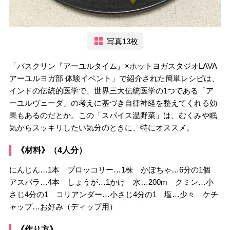
写真13枚
「バスクリン『アーユルタイム』×ホットヨガスタジオLAVA
アーユルヨガ部 体験イベント」で紹介された簡単レシピは、
インドの伝統的医学で、世界三大伝統医学の1つである「ア
ーユルヴェーダ」の考えに基づき自律神経を整えてくれる効
果もあるのだとか。この「スパイス温野菜」は、むくみや眠
気からスッキリしたい気分のときに、特にオススメ。
《材料》（4人分）
にんじん…1本 ブロッコリー…1株 かぼちゃ…6分の1個
アスパラ…4本 しょうが…1かけ 水…200m クミン…小
さじ4分の1 コリアンダー…小さじ4分の1 塩…少々 ケチ
ャップ…お好み（ディップ用）
《作り方》