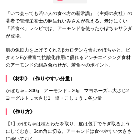
『いつ会っても若い人の食べ方の新常識』（主婦の友社）の
著者で管理栄養士の麻生れいみさんが教える、老けにくい
「若食べ」レシピでは、アーモンドを使ったかぼちゃサラダ
が登場。
肌の免疫力を上げてくれるβカロテンを含むかぼちゃと、ビ
タミンEが豊富で抗酸化作用に優れるアンチエイジング食材
のアーモンドの組み合わせが、若食べのポイント。
《材料》（作りやすい分量）
かぼちゃ…300g アーモンド…20g マヨネーズ…大さじ2
ヨーグルト…大さじ1 塩・こしょう…各少量
《作り方》
【1】かぼちゃは種とわたを取り、皮は包丁でそぎ取るよう
にしてむき、3cm角に切る。アーモンドは食べやすい大きさ
に砕いておく。