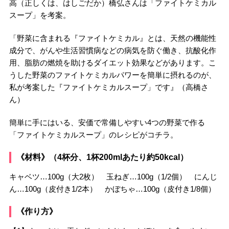
高（正しくは、はしごだか）橋弘さんは「ファイトケミカル
スープ」を考案。
「野菜に含まれる『ファイトケミカル』とは、天然の機能性
成分で、がんや生活習慣病などの病気を防ぐ働き、抗酸化作
用、脂肪の燃焼を助けるダイエット効果などがあります。こ
うした野菜のファイトケミカルパワーを簡単に摂れるのが、
私が考案した『ファイトケミカルスープ」です』（高橋さ
ん）
簡単に手にはいる、安価で常備しやすい4つの野菜で作る
「ファイトケミカルスープ」のレシピがコチラ。
《材料》（4杯分、1杯200mlあたり約50kcal）
キャベツ…100g（大2枚） 玉ねぎ…100g（1/2個） にんじ
ん…100g（皮付き1/2本） かぼちゃ…100g（皮付き1/8個）
《作り方》