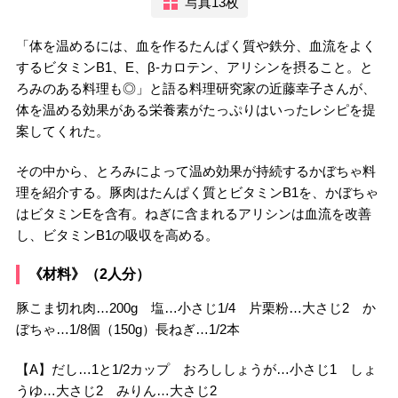
写真13枚
「体を温めるには、血を作るたんぱく質や鉄分、血流をよく
するビタミンB1、E、β-カロテン、アリシンを摂ること。と
ろみのある料理も◎」と語る料理研究家の近藤幸子さんが、
体を温める効果がある栄養素がたっぷりはいったレシピを提
案してくれた。
その中から、とろみによって温め効果が持続するかぼちゃ料
理を紹介する。豚肉はたんぱく質とビタミンB1を、かぼちゃ
はビタミンEを含有。ねぎに含まれるアリシンは血流を改善
し、ビタミンB1の吸収を高める。
《材料》（2人分）
豚こま切れ肉…200g 塩…小さじ1/4 片栗粉…大さじ2 か
ぼちゃ…1/8個（150g）長ねぎ…1/2本
【A】だし…1と1/2カップ おろししょうが…小さじ1 しょ
うゆ…大さじ2 みりん…大さじ2