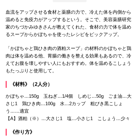
血流をアップさせる食材と薬膳の力で、冷えた体を内側から
温めると免疫力がアップするという。そこで、美容薬膳研究
家のちづかみゆきさんが教えてくれた、食材の力で体を温め
るスープからかぼちゃを使ったレシピをピックアップ。
「かぼちゃと鶏ひき肉の酒粕スープ」の材料のかぼちゃと鶏
肉は体を温める他、胃腸の働きを整える効果もあるので、冷
えてお腹を壊しやすい人にもおすすめ。体を温めるこしょう
もたっぷりと使用して。
《材料》（2人分）
かぼちゃ…150g 玉ねぎ…1/4個 しめじ…50g ごま油…大
さじ1 鶏ひき肉…100g 水…2カップ 粗びき黒こしょ
う……適宜
【A】酒粕（※）…大さじ1 塩…小さじ1 こしょう…少々
《作り方》