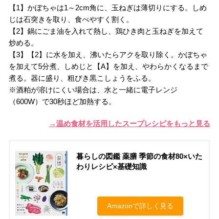
【1】かぼちゃは1～2cm角に、玉ねぎは薄切りにする。しめ
じは石突きを取り、食べやすく割く。
【2】鍋にごま油を入れて熱し、鶏ひき肉と玉ねぎを加えて
炒める。
【3】【2】に水を加え、沸いたらアクを取り除く。かぼちゃ
を加えて5分煮、しめじと【A】を加え、やわらかくなるまで
煮る。器に盛り、粗びき黒こしょうをふる。
※酒粕が溶けにくい場合は、水と一緒に電子レンジ
（600W）で30秒ほど加熱する。
→温め食材を活用したスープレシピをもっと見る
暮らしの図鑑 薬膳 季節の食材80×いた
わりレシピ×基礎知識
Amazonで詳しく見る