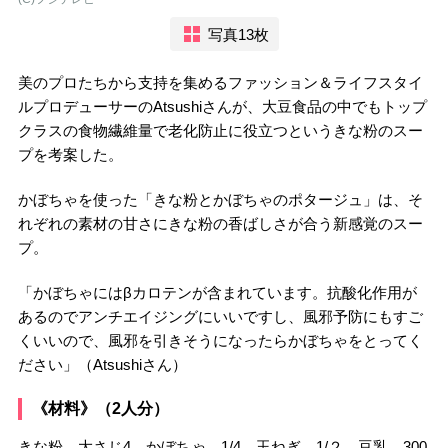
写真13枚
美のプロたちから支持を集めるファッション＆ライフスタイ
ルプロデューサーのAtsushiさんが、大豆食品の中でもトップ
クラスの食物繊維量で老化防止に役立つというきな粉のスー
プを考案した。
かぼちゃを使った「きな粉とかぼちゃのポタージュ」は、そ
れぞれの素材の甘さにきな粉の香ばしさが合う新感覚のスー
プ。
「かぼちゃにはβカロテンが含まれています。抗酸化作用が
あるのでアンチエイジングにいいですし、風邪予防にもすご
くいいので、風邪を引きそうになったらかぼちゃをとってく
ださい」（Atsushiさん）
《材料》（2人分）
きな粉…大さじ4 かぼちゃ…1/4 玉ねぎ…1/２ 豆乳…300