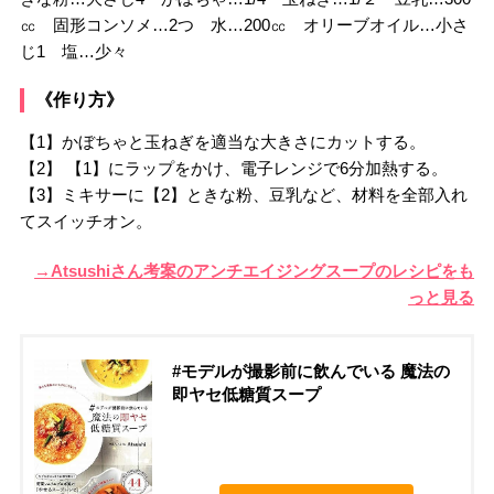
㏄ 固形コンソメ…2つ 水…200㏄ オリーブオイル…小さ
じ1 塩…少々
《作り方》
【1】かぼちゃと玉ねぎを適当な大きさにカットする。
【2】 【1】にラップをかけ、電子レンジで6分加熱する。
【3】ミキサーに【2】ときな粉、豆乳など、材料を全部入れ
てスイッチオン。
→Atsushiさん考案のアンチエイジングスープのレシピをも
っと見る
#モデルが撮影前に飲んでいる 魔法の
即ヤセ低糖質スープ