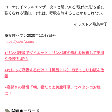
コロナにインフルエンザ…次々と襲い来る“現代の鬼”を前に
強くなれる理由。それは、呼吸を制することかもしれない。
イラスト／飛鳥幸子
※女性セブン2020年12月3日号
https://josei7.com/
●リンパ呼吸でダイエット！リンパ液の流れを改善して美肌
や免疫力UPも
●ねじって呼吸するだけ！【風呂トレ】でぽっこりお腹を改
善
●寝起きの習慣「朝、寝たまま美腹呼吸」でペタンコお腹
に！
関連キーワード