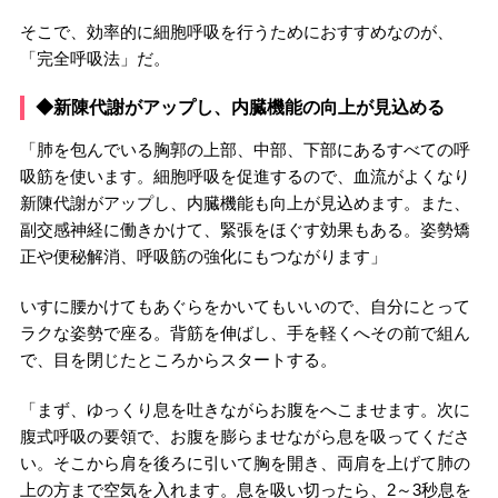
そこで、効率的に細胞呼吸を行うためにおすすめなのが、
「完全呼吸法」だ。
◆新陳代謝がアップし、内臓機能の向上が見込める
「肺を包んでいる胸郭の上部、中部、下部にあるすべての呼
吸筋を使います。細胞呼吸を促進するので、血流がよくなり
新陳代謝がアップし、内臓機能も向上が見込めます。また、
副交感神経に働きかけて、緊張をほぐす効果もある。姿勢矯
正や便秘解消、呼吸筋の強化にもつながります」
いすに腰かけてもあぐらをかいてもいいので、自分にとって
ラクな姿勢で座る。背筋を伸ばし、手を軽くへその前で組ん
で、目を閉じたところからスタートする。
「まず、ゆっくり息を吐きながらお腹をへこませます。次に
腹式呼吸の要領で、お腹を膨らませながら息を吸ってくださ
い。そこから肩を後ろに引いて胸を開き、両肩を上げて肺の
上の方まで空気を入れます。息を吸い切ったら、2～3秒息を