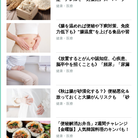
ド「酒粕」驚きの発酵パワーを解説！
健康・医療
栄養成分を生かすおいしい食べ方も紹
介
《腸を温めれば便秘や下痢対策、免疫
力低下も》”腸温度”を上げる食品や習
慣を専門家10人が伝授！圧倒的な支持
健康・医療
を集めた1位食材とは？
《放置するとがんや認知症、心疾患、
脳卒中を招くことも》「頻尿」「尿漏
れ」「痔」「便秘」の最新治療＆改善
健康・医療
メソッドを名医が伝授「尿漏れには骨
盤底筋トレーニングと腹式呼吸を」
《秋は腸が砂漠化する？》便秘悪化＆
放っておくと大腸がんリスクも 「砂
漠腸」をもたらし、悪化させる“3つの
健康・医療
生活悪習慣”や“予防策”を医師が解説
「便秘解消お弁当」2週間チャレンジ
【金曜版】人気韓国料理のキンパも！
食物繊維や発酵食品で腸内環境にアプ
健康・医療