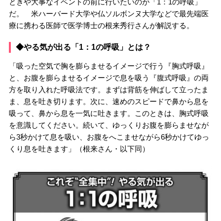
ときや大事なイベントの前に行いたいのが「1：1の呼吸」
だ。 米ハーバード大学や仏ソルボンヌ大学などで最先端医
療に携わる医師で医学博士の根来秀行さんが解説する。
◆やる気が出る「1：1の呼吸」とは？
「吸った空気で胸を膨らませるイメージで行う『胸式呼吸』
と、お腹を膨らませるイメージで息を吸う『腹式呼吸』の両
方を取り入れた呼吸法です。まずは背筋を伸ばして立ったま
ま、息を吐き切ります。次に、速めのスピードで鼻から息を
吸って、鼻から息を一気に吐きます。このときは、胸式呼吸
を意識してください。続いて、ゆっくりお腹を膨らませなが
ら3秒かけて息を吸い、お腹をへこませながら6秒かけてゆっ
くり息を吐きます」（根来さん・以下同）