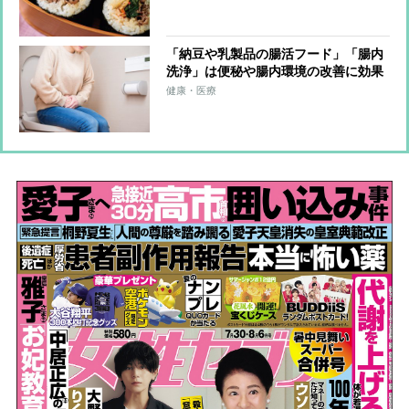
ローチ
「納豆や乳製品の腸活フード」「腸内
洗浄」は便秘や腸内環境の改善に効果
はあるのか？医師が解説する「便秘と
健康・医療
腸活の落とし穴」